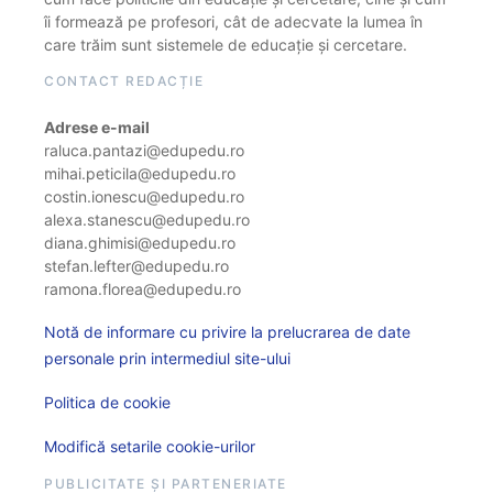
îi formează pe profesori, cât de adecvate la lumea în
care trăim sunt sistemele de educație și cercetare.
CONTACT REDACȚIE
Adrese e-mail
raluca.pantazi@edupedu.ro
mihai.peticila@edupedu.ro
costin.ionescu@edupedu.ro
alexa.stanescu@edupedu.ro
diana.ghimisi@edupedu.ro
stefan.lefter@edupedu.ro
ramona.florea@edupedu.ro
Notă de informare cu privire la prelucrarea de date
personale prin intermediul site-ului
Politica de cookie
Modifică setarile cookie-urilor
PUBLICITATE ȘI PARTENERIATE