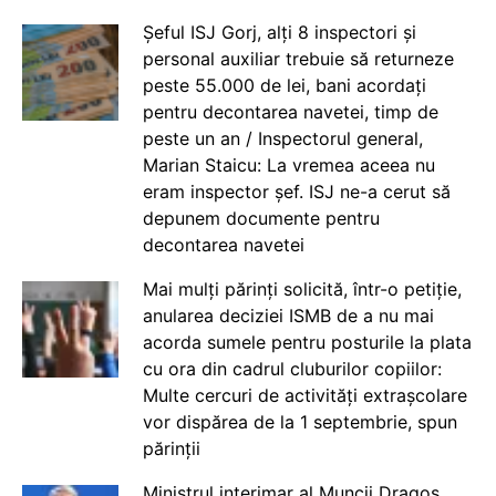
Șeful ISJ Gorj, alți 8 inspectori și
personal auxiliar trebuie să returneze
peste 55.000 de lei, bani acordați
pentru decontarea navetei, timp de
peste un an / Inspectorul general,
Marian Staicu: La vremea aceea nu
eram inspector șef. ISJ ne-a cerut să
depunem documente pentru
decontarea navetei
Mai mulți părinți solicită, într-o petiție,
anularea deciziei ISMB de a nu mai
acorda sumele pentru posturile la plata
cu ora din cadrul cluburilor copiilor:
Multe cercuri de activități extrașcolare
vor dispărea de la 1 septembrie, spun
părinții
Ministrul interimar al Muncii Dragos