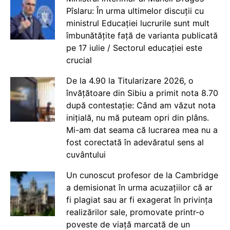
Pîslaru: În urma ultimelor discuții cu
ministrul Educației lucrurile sunt mult
îmbunătățite față de varianta publicată
pe 17 iulie / Sectorul educației este
crucial
De la 4.90 la Titularizare 2026, o
învățătoare din Sibiu a primit nota 8.70
după contestație: Când am văzut nota
inițială, nu mă puteam opri din plâns.
Mi-am dat seama că lucrarea mea nu a
fost corectată în adevăratul sens al
cuvântului
Un cunoscut profesor de la Cambridge
a demisionat în urma acuzațiilor că ar
fi plagiat sau ar fi exagerat în privința
realizărilor sale, promovate printr-o
poveste de viață marcată de un