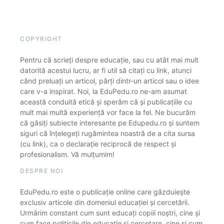
COPYRIGHT
Pentru că scrieți despre educație, sau cu atât mai mult
datorită acestui lucru, ar fi util să citați cu link, atunci
când preluați un articol, părți dintr-un articol sau o idee
care v-a inspirat. Noi, la EduPedu.ro ne-am asumat
această conduită etică și sperăm că și publicațiile cu
mult mai multă experiență vor face la fel. Ne bucurăm
că găsiți subiecte interesante pe Edupedu.ro și suntem
siguri că înțelegeți rugămintea noastră de a cita sursa
(cu link), ca o declarație reciprocă de respect și
profesionalism. Vă mulțumim!
DESPRE NOI
EduPedu.ro este o publicație online care găzduiește
exclusiv articole din domeniul educației și cercetării.
Urmărim constant cum sunt educați copiii noștri, cine și
cum face politicile din educație și cercetare, cine și cum