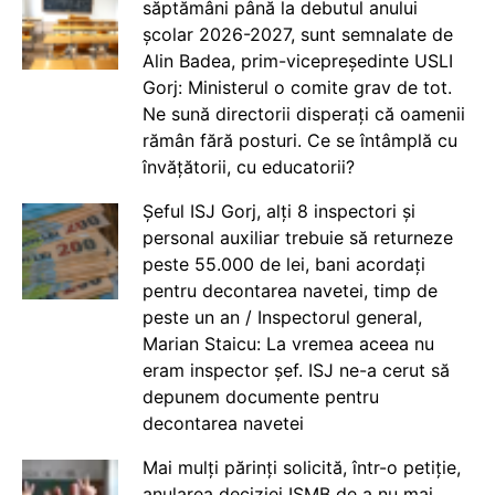
săptămâni până la debutul anului
școlar 2026-2027, sunt semnalate de
Alin Badea, prim-vicepreședinte USLI
Gorj: Ministerul o comite grav de tot.
Ne sună directorii disperați că oamenii
rămân fără posturi. Ce se întâmplă cu
învățătorii, cu educatorii?
Șeful ISJ Gorj, alți 8 inspectori și
personal auxiliar trebuie să returneze
peste 55.000 de lei, bani acordați
pentru decontarea navetei, timp de
peste un an / Inspectorul general,
Marian Staicu: La vremea aceea nu
eram inspector șef. ISJ ne-a cerut să
depunem documente pentru
decontarea navetei
Mai mulți părinți solicită, într-o petiție,
anularea deciziei ISMB de a nu mai