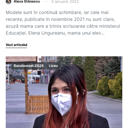
3 ianuarie 2022
Alexa Stănescu
Modele sunt în continuă schimbare, iar cele mai
recente, publicate în noiembrie 2021 nu sunt clare,
acuză mama care a trimis scrisoarea către ministerul
Educației. Elena Ungureanu, mama unui elev…
Vezi articolul
Bacalaureat 2026
Liceu