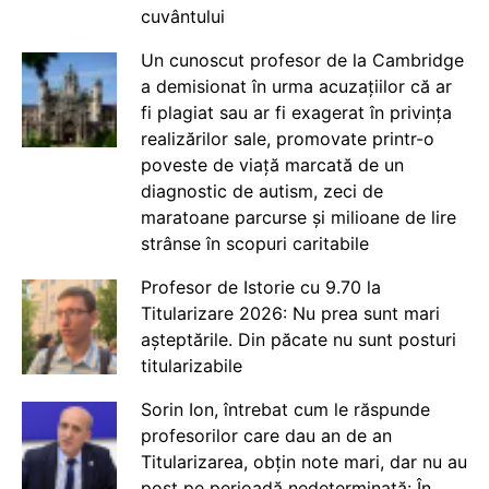
cuvântului
Un cunoscut profesor de la Cambridge
a demisionat în urma acuzațiilor că ar
fi plagiat sau ar fi exagerat în privința
realizărilor sale, promovate printr-o
poveste de viață marcată de un
diagnostic de autism, zeci de
maratoane parcurse și milioane de lire
strânse în scopuri caritabile
Profesor de Istorie cu 9.70 la
Titularizare 2026: Nu prea sunt mari
așteptările. Din păcate nu sunt posturi
titularizabile
Sorin Ion, întrebat cum le răspunde
profesorilor care dau an de an
Titularizarea, obțin note mari, dar nu au
post pe perioadă nedeterminată: În