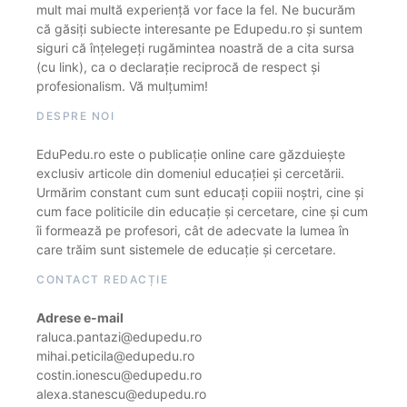
mult mai multă experiență vor face la fel. Ne bucurăm
că găsiți subiecte interesante pe Edupedu.ro și suntem
siguri că înțelegeți rugămintea noastră de a cita sursa
(cu link), ca o declarație reciprocă de respect și
profesionalism. Vă mulțumim!
DESPRE NOI
EduPedu.ro este o publicație online care găzduiește
exclusiv articole din domeniul educației și cercetării.
Urmărim constant cum sunt educați copiii noștri, cine și
cum face politicile din educație și cercetare, cine și cum
îi formează pe profesori, cât de adecvate la lumea în
care trăim sunt sistemele de educație și cercetare.
CONTACT REDACȚIE
Adrese e-mail
raluca.pantazi@edupedu.ro
mihai.peticila@edupedu.ro
costin.ionescu@edupedu.ro
alexa.stanescu@edupedu.ro