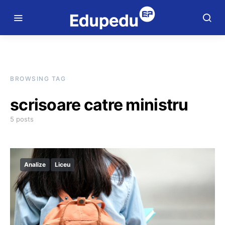
BROWSING TAG
scrisoare catre ministru
5 posts
Analize
Liceu