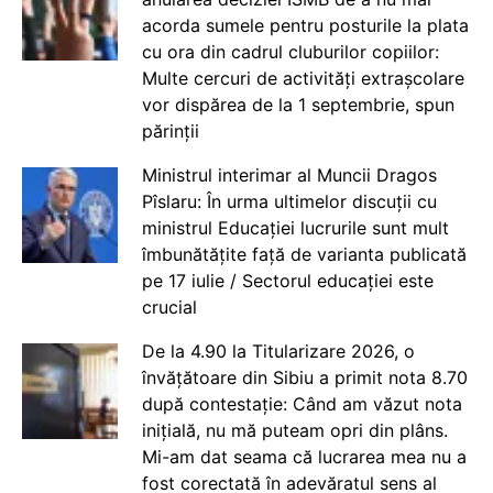
acorda sumele pentru posturile la plata
cu ora din cadrul cluburilor copiilor:
Multe cercuri de activități extrașcolare
vor dispărea de la 1 septembrie, spun
părinții
Ministrul interimar al Muncii Dragos
Pîslaru: În urma ultimelor discuții cu
ministrul Educației lucrurile sunt mult
îmbunătățite față de varianta publicată
pe 17 iulie / Sectorul educației este
crucial
De la 4.90 la Titularizare 2026, o
învățătoare din Sibiu a primit nota 8.70
după contestație: Când am văzut nota
inițială, nu mă puteam opri din plâns.
Mi-am dat seama că lucrarea mea nu a
fost corectată în adevăratul sens al