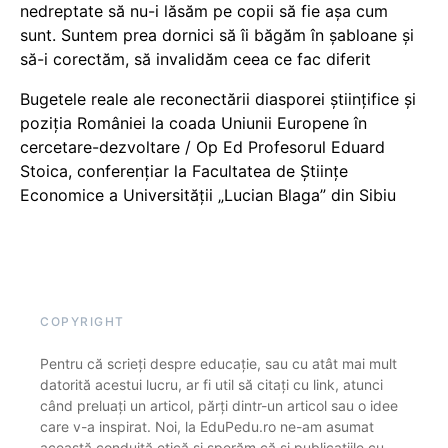
nedreptate să nu-i lăsăm pe copii să fie așa cum
sunt. Suntem prea dornici să îi băgăm în șabloane și
să-i corectăm, să invalidăm ceea ce fac diferit
Bugetele reale ale reconectării diasporei științifice și
poziția României la coada Uniunii Europene în
cercetare-dezvoltare / Op Ed Profesorul Eduard
Stoica, conferențiar la Facultatea de Științe
Economice a Universității „Lucian Blaga” din Sibiu
COPYRIGHT
Pentru că scrieți despre educație, sau cu atât mai mult
datorită acestui lucru, ar fi util să citați cu link, atunci
când preluați un articol, părți dintr-un articol sau o idee
care v-a inspirat. Noi, la EduPedu.ro ne-am asumat
această conduită etică și sperăm că și publicațiile cu