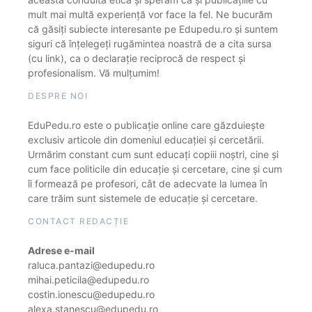
mult mai multă experiență vor face la fel. Ne bucurăm
că găsiți subiecte interesante pe Edupedu.ro și suntem
siguri că înțelegeți rugămintea noastră de a cita sursa
(cu link), ca o declarație reciprocă de respect și
profesionalism. Vă mulțumim!
DESPRE NOI
EduPedu.ro este o publicație online care găzduiește
exclusiv articole din domeniul educației și cercetării.
Urmărim constant cum sunt educați copiii noștri, cine și
cum face politicile din educație și cercetare, cine și cum
îi formează pe profesori, cât de adecvate la lumea în
care trăim sunt sistemele de educație și cercetare.
CONTACT REDACȚIE
Adrese e-mail
raluca.pantazi@edupedu.ro
mihai.peticila@edupedu.ro
costin.ionescu@edupedu.ro
alexa.stanescu@edupedu.ro