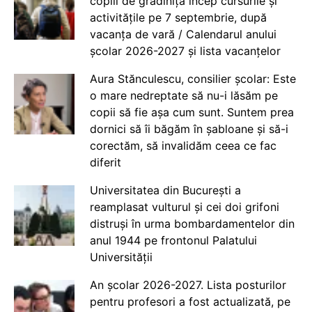
copiii de grădiniță încep cursurile și
activitățile pe 7 septembrie, după
vacanța de vară / Calendarul anului
școlar 2026-2027 și lista vacanțelor
Aura Stănculescu, consilier școlar: Este
o mare nedreptate să nu-i lăsăm pe
copii să fie așa cum sunt. Suntem prea
dornici să îi băgăm în șabloane și să-i
corectăm, să invalidăm ceea ce fac
diferit
Universitatea din București a
reamplasat vulturul și cei doi grifoni
distruși în urma bombardamentelor din
anul 1944 pe frontonul Palatului
Universității
An școlar 2026-2027. Lista posturilor
pentru profesori a fost actualizată, pe