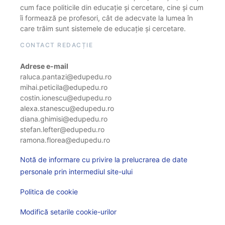
cum face politicile din educație și cercetare, cine și cum
îi formează pe profesori, cât de adecvate la lumea în
care trăim sunt sistemele de educație și cercetare.
CONTACT REDACȚIE
Adrese e-mail
raluca.pantazi@edupedu.ro
mihai.peticila@edupedu.ro
costin.ionescu@edupedu.ro
alexa.stanescu@edupedu.ro
diana.ghimisi@edupedu.ro
stefan.lefter@edupedu.ro
ramona.florea@edupedu.ro
Notă de informare cu privire la prelucrarea de date
personale prin intermediul site-ului
Politica de cookie
Modifică setarile cookie-urilor