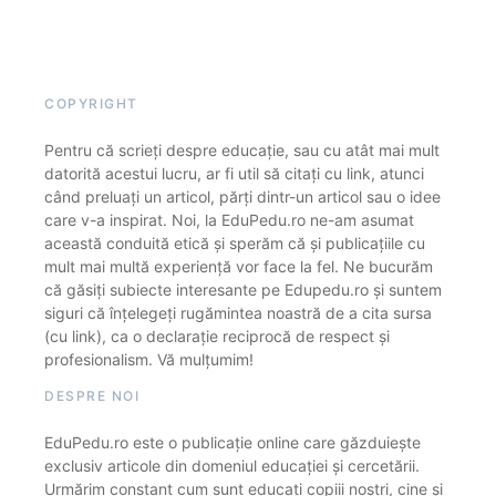
COPYRIGHT
Pentru că scrieți despre educație, sau cu atât mai mult
datorită acestui lucru, ar fi util să citați cu link, atunci
când preluați un articol, părți dintr-un articol sau o idee
care v-a inspirat. Noi, la EduPedu.ro ne-am asumat
această conduită etică și sperăm că și publicațiile cu
mult mai multă experiență vor face la fel. Ne bucurăm
că găsiți subiecte interesante pe Edupedu.ro și suntem
siguri că înțelegeți rugămintea noastră de a cita sursa
(cu link), ca o declarație reciprocă de respect și
profesionalism. Vă mulțumim!
DESPRE NOI
EduPedu.ro este o publicație online care găzduiește
exclusiv articole din domeniul educației și cercetării.
Urmărim constant cum sunt educați copiii noștri, cine și