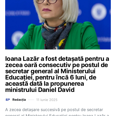
Ioana Lazăr a fost detașată pentru a
zecea oară consecutiv pe postul de
secretar general al Ministerului
Educației, pentru încă 6 luni, de
această dată la propunerea
ministrului Daniel David
11 iunie 2025
Redacția
A zecea detașare succesivă pe postul de secretar
general al Ministerului Educației pentru Ioana Lazăr a