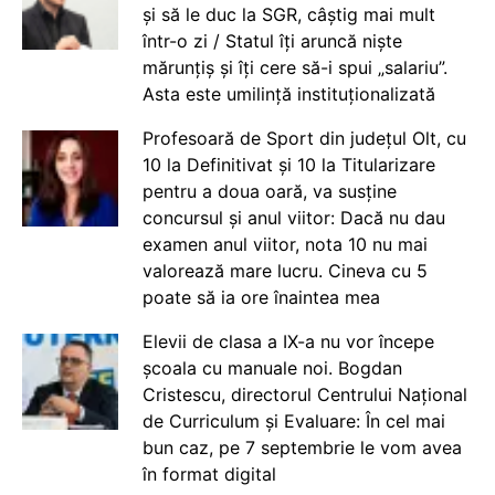
și să le duc la SGR, câștig mai mult
într-o zi / Statul îți aruncă niște
mărunțiș și îți cere să-i spui „salariu”.
Asta este umilință instituționalizată
Profesoară de Sport din județul Olt, cu
10 la Definitivat și 10 la Titularizare
pentru a doua oară, va susține
concursul și anul viitor: Dacă nu dau
examen anul viitor, nota 10 nu mai
valorează mare lucru. Cineva cu 5
poate să ia ore înaintea mea
Elevii de clasa a IX-a nu vor începe
școala cu manuale noi. Bogdan
Cristescu, directorul Centrului Național
de Curriculum și Evaluare: În cel mai
bun caz, pe 7 septembrie le vom avea
în format digital