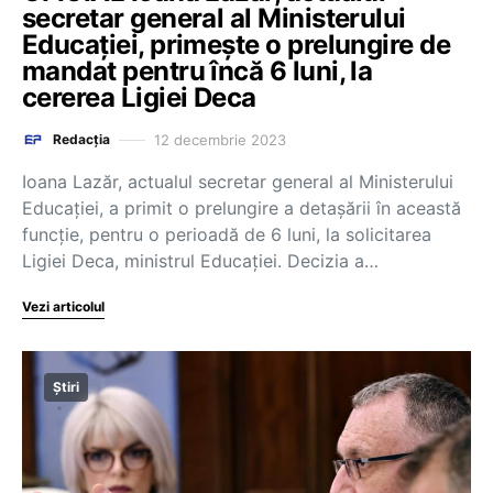
secretar general al Ministerului
Educației, primește o prelungire de
mandat pentru încă 6 luni, la
cererea Ligiei Deca
12 decembrie 2023
Redacția
Ioana Lazăr, actualul secretar general al Ministerului
Educației, a primit o prelungire a detașării în această
funcție, pentru o perioadă de 6 luni, la solicitarea
Ligiei Deca, ministrul Educației. Decizia a…
Vezi articolul
Știri