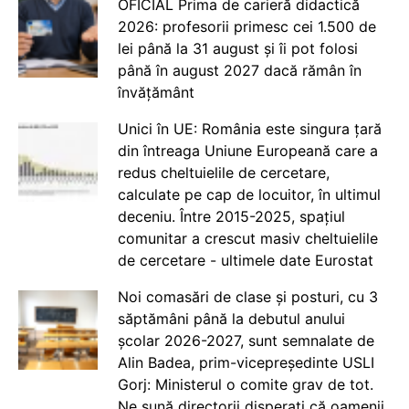
OFICIAL Prima de carieră didactică
2026: profesorii primesc cei 1.500 de
lei până la 31 august și îi pot folosi
până în august 2027 dacă rămân în
învățământ
Unici în UE: România este singura țară
din întreaga Uniune Europeană care a
redus cheltuielile de cercetare,
calculate pe cap de locuitor, în ultimul
deceniu. Între 2015-2025, spațiul
comunitar a crescut masiv cheltuielile
de cercetare - ultimele date Eurostat
Noi comasări de clase și posturi, cu 3
săptămâni până la debutul anului
școlar 2026-2027, sunt semnalate de
Alin Badea, prim-vicepreședinte USLI
Gorj: Ministerul o comite grav de tot.
Ne sună directorii disperați că oamenii