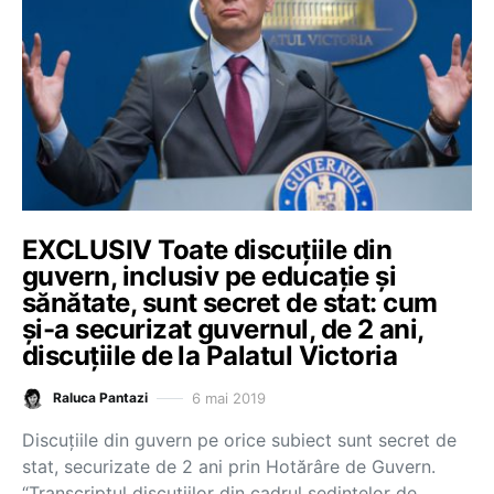
EXCLUSIV Toate discuțiile din
guvern, inclusiv pe educație și
sănătate, sunt secret de stat: cum
și-a securizat guvernul, de 2 ani,
discuțiile de la Palatul Victoria
6 mai 2019
Raluca Pantazi
Discuțiile din guvern pe orice subiect sunt secret de
stat, securizate de 2 ani prin Hotărâre de Guvern.
“Transcriptul discuțiilor din cadrul ședințelor de