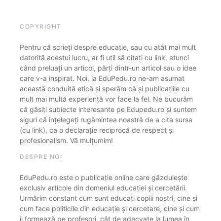
COPYRIGHT
Pentru că scrieți despre educație, sau cu atât mai mult
datorită acestui lucru, ar fi util să citați cu link, atunci
când preluați un articol, părți dintr-un articol sau o idee
care v-a inspirat. Noi, la EduPedu.ro ne-am asumat
această conduită etică și sperăm că și publicațiile cu
mult mai multă experiență vor face la fel. Ne bucurăm
că găsiți subiecte interesante pe Edupedu.ro și suntem
siguri că înțelegeți rugămintea noastră de a cita sursa
(cu link), ca o declarație reciprocă de respect și
profesionalism. Vă mulțumim!
DESPRE NOI
EduPedu.ro este o publicație online care găzduiește
exclusiv articole din domeniul educației și cercetării.
Urmărim constant cum sunt educați copiii noștri, cine și
cum face politicile din educație și cercetare, cine și cum
îi formează pe profesori, cât de adecvate la lumea în