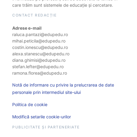
care trăim sunt sistemele de educație și cercetare.
CONTACT REDACȚIE
Adrese e-mail
raluca.pantazi@edupedu.ro
mihai.peticila@edupedu.ro
costin.ionescu@edupedu.ro
alexa.stanescu@edupedu.ro
diana.ghimisi@edupedu.ro
stefan.lefter@edupedu.ro
ramona.florea@edupedu.ro
Notă de informare cu privire la prelucrarea de date
personale prin intermediul site-ului
Politica de cookie
Modifică setarile cookie-urilor
PUBLICITATE ȘI PARTENERIATE