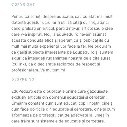
COPYRIGHT
Pentru că scrieți despre educație, sau cu atât mai mult
datorită acestui lucru, ar fi util să citați cu link, atunci
când preluați un articol, părți dintr-un articol sau o idee
care v-a inspirat. Noi, la EduPedu.ro ne-am asumat
această conduită etică și sperăm că și publicațiile cu
mult mai multă experiență vor face la fel. Ne bucurăm
că găsiți subiecte interesante pe Edupedu.ro și suntem
siguri că înțelegeți rugămintea noastră de a cita sursa
(cu link), ca o declarație reciprocă de respect și
profesionalism. Vă mulțumim!
DESPRE NOI
EduPedu.ro este o publicație online care găzduiește
exclusiv articole din domeniul educației și cercetării.
Urmărim constant cum sunt educați copiii noștri, cine și
cum face politicile din educație și cercetare, cine și cum
îi formează pe profesori, cât de adecvate la lumea în
care trăim sunt sistemele de educație și cercetare.