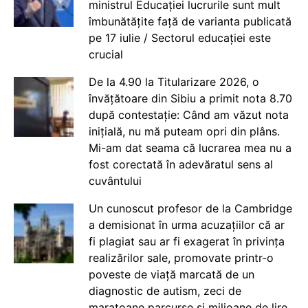
ministrul Educației lucrurile sunt mult
îmbunătățite față de varianta publicată
pe 17 iulie / Sectorul educației este
crucial
De la 4.90 la Titularizare 2026, o
învățătoare din Sibiu a primit nota 8.70
după contestație: Când am văzut nota
inițială, nu mă puteam opri din plâns.
Mi-am dat seama că lucrarea mea nu a
fost corectată în adevăratul sens al
cuvântului
Un cunoscut profesor de la Cambridge
a demisionat în urma acuzațiilor că ar
fi plagiat sau ar fi exagerat în privința
realizărilor sale, promovate printr-o
poveste de viață marcată de un
diagnostic de autism, zeci de
maratoane parcurse și milioane de lire