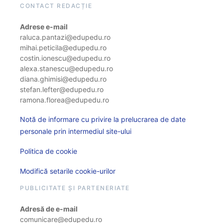
CONTACT REDACȚIE
Adrese e-mail
raluca.pantazi@edupedu.ro
mihai.peticila@edupedu.ro
costin.ionescu@edupedu.ro
alexa.stanescu@edupedu.ro
diana.ghimisi@edupedu.ro
stefan.lefter@edupedu.ro
ramona.florea@edupedu.ro
Notă de informare cu privire la prelucrarea de date
personale prin intermediul site-ului
Politica de cookie
Modifică setarile cookie-urilor
PUBLICITATE ȘI PARTENERIATE
Adresă de e-mail
comunicare@edupedu.ro