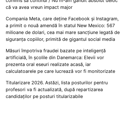
convins să continui / Nu m-am gândit absolut deloc
că va avea vreun impact major
Compania Meta, care deține Facebook și Instagram,
a primit o nouă amendă în statul New Mexico: 567
milioane de dolari, cea mai mare sancțiune legată de
siguranța copiilor, primită de gigantul social media
Măsuri împotriva fraudei bazate pe inteligență
artificială, în școlile din Danemarca: Elevii vor
prezenta oral eseuri realizate acasă, iar
calculatoarele pe care lucrează vor fi monitorizate
Titularizare 2026. Astăzi, lista posturilor pentru
profesori va fi actualizată, după repartizarea
candidaților pe posturi titularizabile