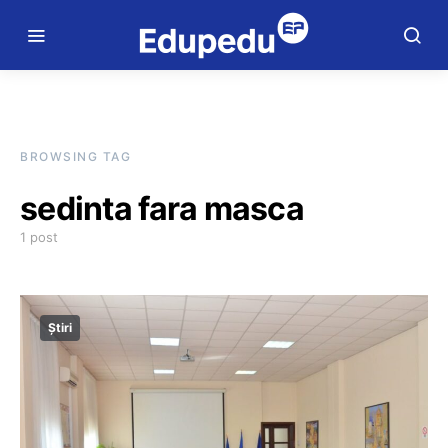
BROWSING TAG
sedinta fara masca
1 post
Știri