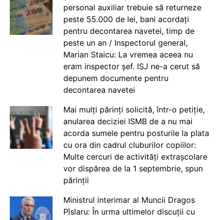
personal auxiliar trebuie să returneze
peste 55.000 de lei, bani acordați
pentru decontarea navetei, timp de
peste un an / Inspectorul general,
Marian Staicu: La vremea aceea nu
eram inspector șef. ISJ ne-a cerut să
depunem documente pentru
decontarea navetei
Mai mulți părinți solicită, într-o petiție,
anularea deciziei ISMB de a nu mai
acorda sumele pentru posturile la plata
cu ora din cadrul cluburilor copiilor:
Multe cercuri de activități extrașcolare
vor dispărea de la 1 septembrie, spun
părinții
Ministrul interimar al Muncii Dragos
Pîslaru: În urma ultimelor discuții cu