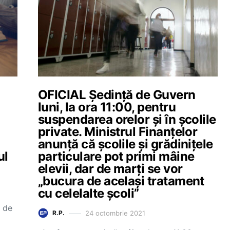
OFICIAL Ședință de Guvern
luni, la ora 11:00, pentru
suspendarea orelor și în școlile
private. Ministrul Finanțelor
anunță că școlile și grădinițele
ul
particulare pot primi mâine
elevii, dar de marți se vor
„bucura de același tratament
cu celelalte școli”
3 de
24 octombrie 2021
R.P.