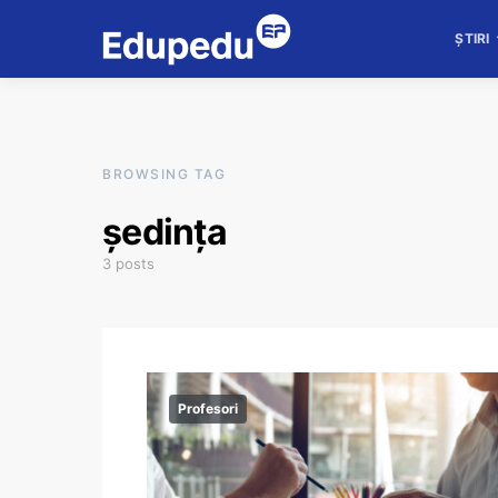
ȘTIRI
BROWSING TAG
ședința
3 posts
Profesori