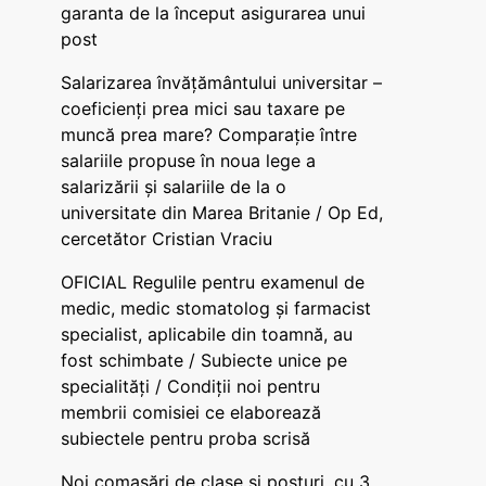
garanta de la început asigurarea unui
post
Salarizarea învățământului universitar –
coeficienți prea mici sau taxare pe
muncă prea mare? Comparație între
salariile propuse în noua lege a
salarizării și salariile de la o
universitate din Marea Britanie / Op Ed,
cercetător Cristian Vraciu
OFICIAL Regulile pentru examenul de
medic, medic stomatolog și farmacist
specialist, aplicabile din toamnă, au
fost schimbate / Subiecte unice pe
specialități / Condiții noi pentru
membrii comisiei ce elaborează
subiectele pentru proba scrisă
Noi comasări de clase și posturi, cu 3