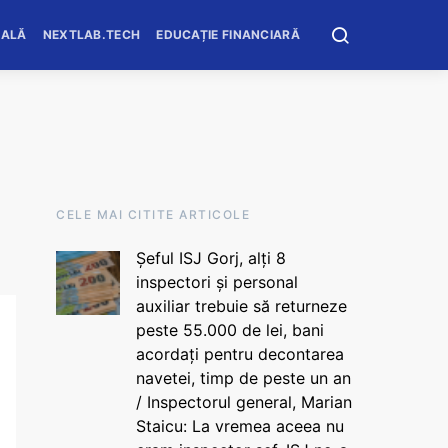
OALĂ
NEXTLAB.TECH
EDUCAȚIE FINANCIARĂ
CELE MAI CITITE ARTICOLE
Șeful ISJ Gorj, alți 8
inspectori și personal
auxiliar trebuie să returneze
peste 55.000 de lei, bani
acordați pentru decontarea
navetei, timp de peste un an
/ Inspectorul general, Marian
Staicu: La vremea aceea nu