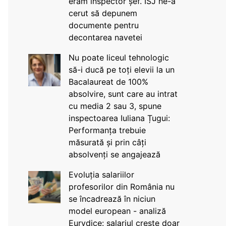
eram inspector șef. ISJ ne-a
cerut să depunem
documente pentru
decontarea navetei
Nu poate liceul tehnologic
să-i ducă pe toți elevii la un
Bacalaureat de 100%
absolvire, sunt care au intrat
cu media 2 sau 3, spune
inspectoarea Iuliana Țugui:
Performanța trebuie
măsurată și prin câți
absolvenți se angajează
Evoluția salariilor
profesorilor din România nu
se încadrează în niciun
model european - analiză
Eurydice: salariul crește doar