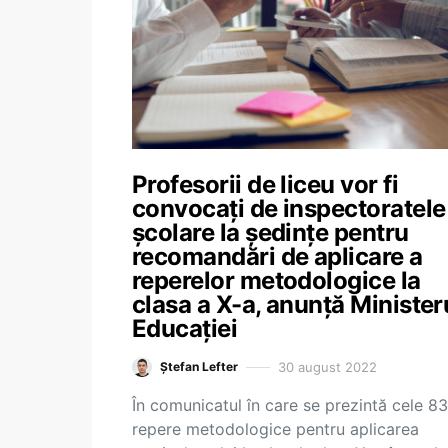
Profesorii de liceu vor fi
convocați de inspectoratele
școlare la ședințe pentru
recomandări de aplicare a
reperelor metodologice la
clasa a X-a, anunță Minister
Educației
30 august 2022
Ștefan Lefter
În comunicatul în care se prezintă cele 8
repere metodologice pentru aplicarea