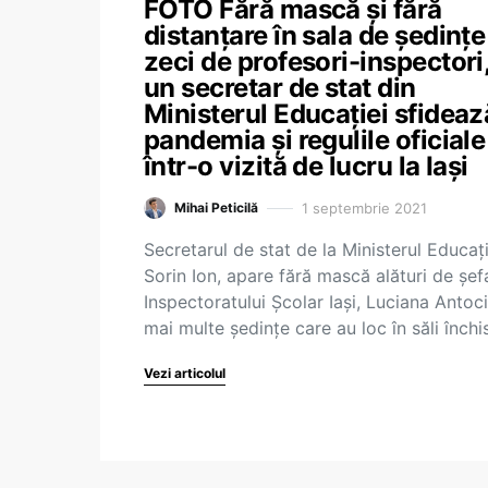
FOTO Fără mască și fără
distanțare în sala de ședințe
zeci de profesori-inspectori
un secretar de stat din
Ministerul Educației sfideaz
pandemia și regulile oficiale
într-o vizită de lucru la Iași
1 septembrie 2021
Mihai Peticilă
Secretarul de stat de la Ministerul Educați
Sorin Ion, apare fără mască alături de șef
Inspectoratului Școlar Iași, Luciana Antoci
mai multe ședințe care au loc în săli închi
Vezi articolul