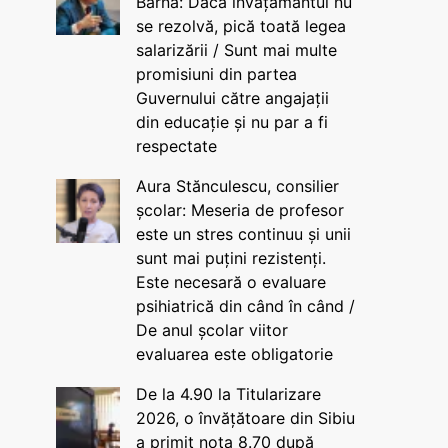
Barna: Dacă învățământul nu
se rezolvă, pică toată legea
salarizării / Sunt mai multe
promisiuni din partea
Guvernului către angajații
din educație și nu par a fi
respectate
Aura Stănculescu, consilier
școlar: Meseria de profesor
este un stres continuu și unii
sunt mai puțini rezistenți.
Este necesară o evaluare
psihiatrică din când în când /
De anul școlar viitor
evaluarea este obligatorie
De la 4.90 la Titularizare
2026, o învățătoare din Sibiu
a primit nota 8.70 după