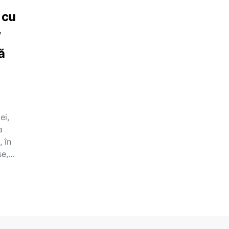
 cu
,
ă
ei,
a
, în
se,…