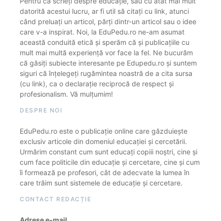
Pentru că scrieți despre educație, sau cu atât mai mult
datorită acestui lucru, ar fi util să citați cu link, atunci
când preluați un articol, părți dintr-un articol sau o idee
care v-a inspirat. Noi, la EduPedu.ro ne-am asumat
această conduită etică și sperăm că și publicațiile cu
mult mai multă experiență vor face la fel. Ne bucurăm
că găsiți subiecte interesante pe Edupedu.ro și suntem
siguri că înțelegeți rugămintea noastră de a cita sursa
(cu link), ca o declarație reciprocă de respect și
profesionalism. Vă mulțumim!
DESPRE NOI
EduPedu.ro este o publicație online care găzduiește
exclusiv articole din domeniul educației și cercetării.
Urmărim constant cum sunt educați copiii noștri, cine și
cum face politicile din educație și cercetare, cine și cum
îi formează pe profesori, cât de adecvate la lumea în
care trăim sunt sistemele de educație și cercetare.
CONTACT REDACȚIE
Adrese e-mail