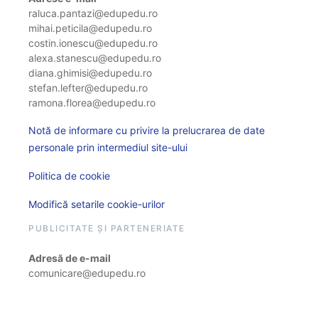
raluca.pantazi@edupedu.ro
mihai.peticila@edupedu.ro
costin.ionescu@edupedu.ro
alexa.stanescu@edupedu.ro
diana.ghimisi@edupedu.ro
stefan.lefter@edupedu.ro
ramona.florea@edupedu.ro
Notă de informare cu privire la prelucrarea de date
personale prin intermediul site-ului
Politica de cookie
Modifică setarile cookie-urilor
PUBLICITATE ȘI PARTENERIATE
Adresă de e-mail
comunicare@edupedu.ro