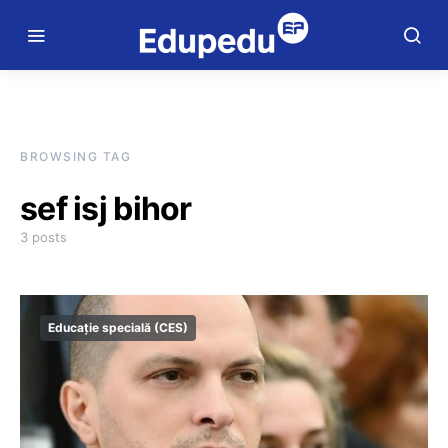
BROWSING TAG
sef isj bihor
3 posts
Educație specială (CES)