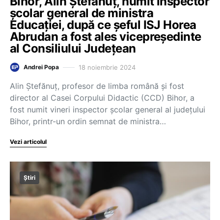
Bihor, Alin Ștefănuț, numit inspector
școlar general de ministra
Educației, după ce șeful ISJ Horea
Abrudan a fost ales vicepreședinte
al Consiliului Județean
18 noiembrie 2024
Andrei Popa
Alin Ștefănuț, profesor de limba română și fost
director al Casei Corpului Didactic (CCD) Bihor, a
fost numit vineri inspector școlar general al județului
Bihor, printr-un ordin semnat de ministra…
Vezi articolul
Știri