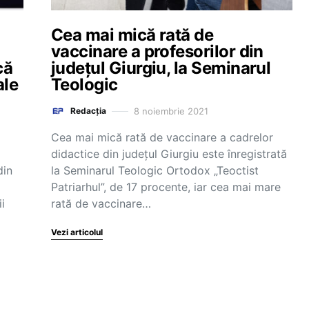
Cea mai mică rată de
vaccinare a profesorilor din
că
judeţul Giurgiu, la Seminarul
ale
Teologic
8 noiembrie 2021
Redacția
Cea mai mică rată de vaccinare a cadrelor
didactice din judeţul Giurgiu este înregistrată
din
la Seminarul Teologic Ortodox „Teoctist
Patriarhul”, de 17 procente, iar cea mai mare
i
rată de vaccinare…
Vezi articolul