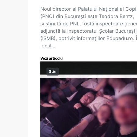
Noul director al Palatului Național al Copi
(PNC) din București este Teodora Bentz,
susținută de PNL, fostă inspectoare gene
adjunctă la Inspectoratul Școlar București
(ISMB), potrivit informațiilor Edupedu.ro. 
locul…
Vezi articolul
Știri