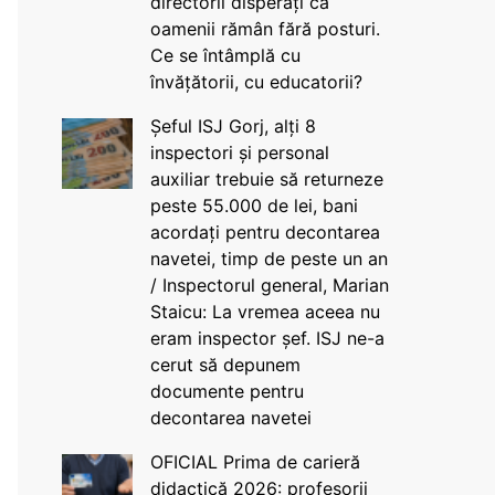
directorii disperați că
oamenii rămân fără posturi.
Ce se întâmplă cu
învățătorii, cu educatorii?
Șeful ISJ Gorj, alți 8
inspectori și personal
auxiliar trebuie să returneze
peste 55.000 de lei, bani
acordați pentru decontarea
navetei, timp de peste un an
/ Inspectorul general, Marian
Staicu: La vremea aceea nu
eram inspector șef. ISJ ne-a
cerut să depunem
documente pentru
decontarea navetei
OFICIAL Prima de carieră
didactică 2026: profesorii