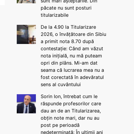
sunt mari așteptările. Din
păcate nu sunt posturi
titularizabile
De la 4.90 la Titularizare
2026, o învățătoare din Sibiu
a primit nota 8.70 după
contestație: Când am văzut
nota inițială, nu mă puteam
opri din plâns. Mi-am dat
seama că lucrarea mea nu a
fost corectată în adevăratul
sens al cuvântului
Sorin Ion, întrebat cum le
răspunde profesorilor care
dau an de an Titularizarea,
obțin note mari, dar nu au
post pe perioadă
nedeterminată: În ultimii ani