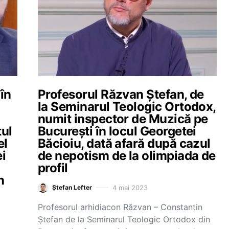
 în
Profesorul Răzvan Ștefan, de
la Seminarul Teologic Ortodox,
numit inspector de Muzică pe
tul
București în locul Georgetei
el
Băcioiu, dată afară după cazul
ei
de nepotism de la olimpiada de
profil
n
4 mai 2023
Ștefan Lefter
Profesorul arhidiacon Răzvan – Constantin
Ștefan de la Seminarul Teologic Ortodox din