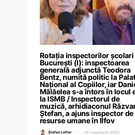
Rotația inspectorilor școlari
București (I): inspectoarea
generală adjunctă Teodora
Bentz, numită politic la Pala
Național al Copiilor, iar Dani
Mălăelea s-a întors în locul 
la ISMB / Inspectorul de
muzică, arhidiaconul Răzva
Ștefan, a ajuns inspector de
resurse umane în Ilfov
24 noiembrie 2023
Ștefan Lefter