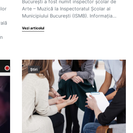
București a fost numit inspector școlar de
ilor
Arte – Muzică la Inspectoratul Școlar al
Municipiului București (ISMB). Informația…
rală
Vezi articolul
În
Știri