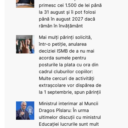
primesc cei 1.500 de lei până
la 31 august și îi pot folosi
până în august 2027 dacă
rămân în învățământ
Mai mulți părinți solicită,
într-o petiție, anularea
deciziei ISMB de a nu mai
acorda sumele pentru
posturile la plata cu ora din
cadrul cluburilor copiilor:
Multe cercuri de activități
extrașcolare vor dispărea de
la 1 septembrie, spun părinții
Ministrul interimar al Muncii
Dragos Pîslaru: În urma
ultimelor discuții cu ministrul
Educației lucrurile sunt mult