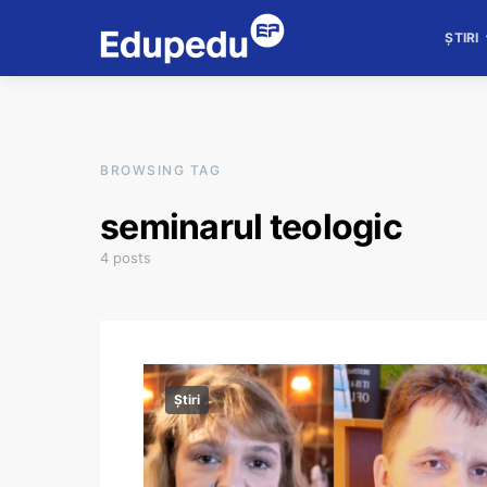
ȘTIRI
BROWSING TAG
seminarul teologic
4 posts
Știri