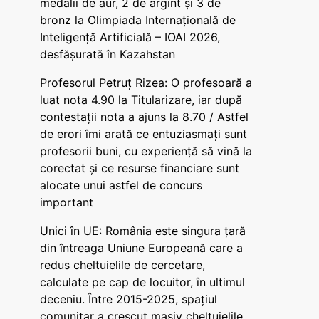
medalii de aur, 2 de argint și 3 de
bronz la Olimpiada Internațională de
Inteligență Artificială – IOAI 2026,
desfășurată în Kazahstan
Profesorul Petruț Rizea: O profesoară a
luat nota 4.90 la Titularizare, iar după
contestații nota a ajuns la 8.70 / Astfel
de erori îmi arată ce entuziasmați sunt
profesorii buni, cu experiență să vină la
corectat și ce resurse financiare sunt
alocate unui astfel de concurs
important
Unici în UE: România este singura țară
din întreaga Uniune Europeană care a
redus cheltuielile de cercetare,
calculate pe cap de locuitor, în ultimul
deceniu. Între 2015-2025, spațiul
comunitar a crescut masiv cheltuielile