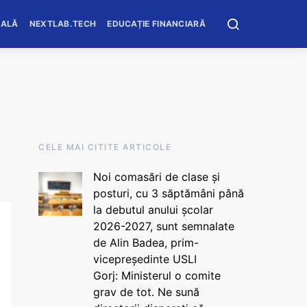
OALĂ
NEXTLAB.TECH
EDUCAȚIE FINANCIARĂ
CELE MAI CITITE ARTICOLE
Noi comasări de clase și
posturi, cu 3 săptămâni până
la debutul anului școlar
2026-2027, sunt semnalate
de Alin Badea, prim-
vicepreședinte USLI
Gorj: Ministerul o comite
grav de tot. Ne sună