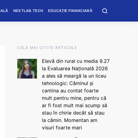
OALĂ
NEXTLAB.TECH
EDUCAȚIE FINANCIARĂ
CELE MAI CITITE ARTICOLE
Elevă din rural cu media 9.27
la Evaluarea Națională 2026
a ales să meargă la un liceu
tehnologic: Căminul și
cantina au contat foarte
mult pentru mine, pentru că
ar fi fost mult mai scump să
stau în chirie decât să stau
la cămin. Momentan am
visuri foarte mari