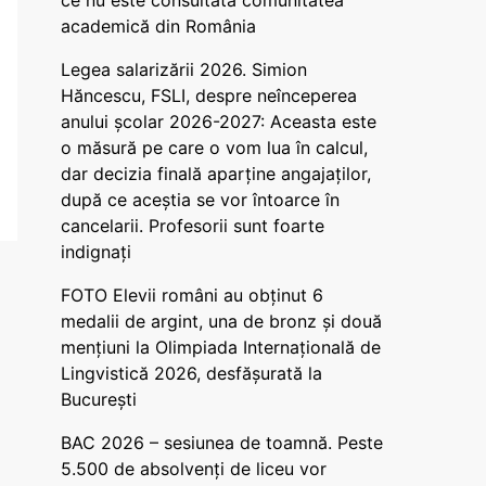
ce nu este consultată comunitatea
academică din România
Legea salarizării 2026. Simion
Hăncescu, FSLI, despre neînceperea
anului școlar 2026-2027: Aceasta este
o măsură pe care o vom lua în calcul,
dar decizia finală aparține angajaților,
după ce aceștia se vor întoarce în
cancelarii. Profesorii sunt foarte
indignați
FOTO Elevii români au obținut 6
medalii de argint, una de bronz și două
mențiuni la Olimpiada Internațională de
Lingvistică 2026, desfășurată la
București
BAC 2026 – sesiunea de toamnă. Peste
5.500 de absolvenți de liceu vor