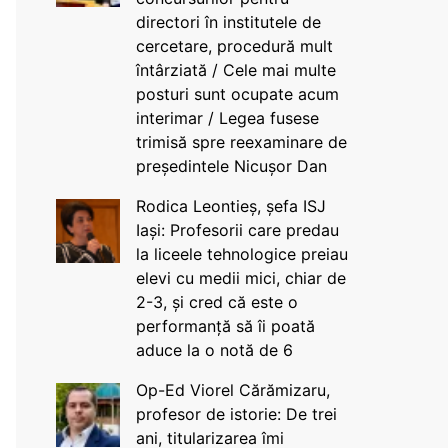
directori în institutele de
cercetare, procedură mult
întârziată / Cele mai multe
posturi sunt ocupate acum
interimar / Legea fusese
trimisă spre reexaminare de
președintele Nicușor Dan
Rodica Leontieș, șefa ISJ
Iași: Profesorii care predau
la liceele tehnologice preiau
elevi cu medii mici, chiar de
2-3, și cred că este o
performanță să îi poată
aduce la o notă de 6
Op-Ed Viorel Cărămizaru,
profesor de istorie: De trei
ani, titularizarea îmi