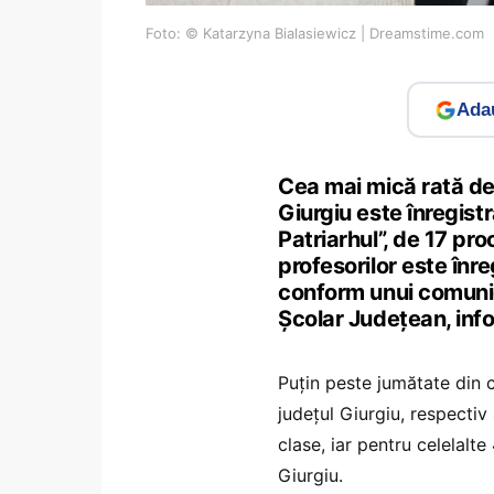
Foto: © Katarzyna Bialasiewicz | Dreamstime.com
Adau
Cea mai mică rată de 
Giurgiu este înregist
Patriarhul”, de 17 pr
profesorilor este înr
conform unui comunic
Şcolar Judeţean, in
Puţin peste jumătate din c
judeţul Giurgiu, respectiv 
clase, iar pentru celelalte
Giurgiu.