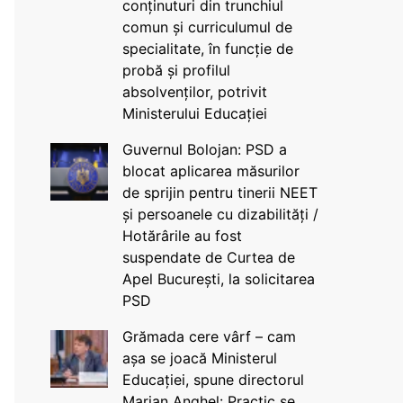
conținuturi din trunchiul
comun și curriculumul de
specialitate, în funcție de
probă și profilul
absolvenților, potrivit
Ministerului Educației
Guvernul Bolojan: PSD a
blocat aplicarea măsurilor
de sprijin pentru tinerii NEET
și persoanele cu dizabilități /
Hotărârile au fost
suspendate de Curtea de
Apel București, la solicitarea
PSD
Grămada cere vârf – cam
așa se joacă Ministerul
Educației, spune directorul
Marian Anghel: Practic se