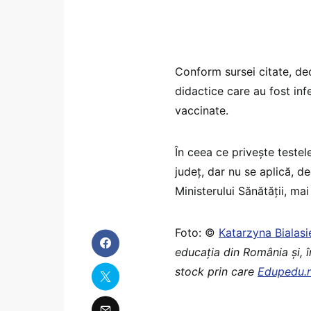
Conform sursei citate, de
didactice care au fost inf
vaccinate.
În ceea ce priveşte testel
judeţ, dar nu se aplică, 
Ministerului Sănătăţii, m
Foto: ©
Katarzyna Bialas
educaţia din România şi, 
stock prin care
Edupedu.