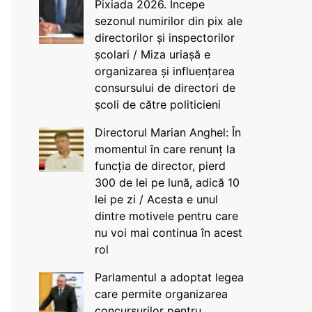
Pixiada 2026. Începe
sezonul numirilor din pix ale
directorilor și inspectorilor
școlari / Miza uriașă e
organizarea și influențarea
consursului de directori de
școli de către politicieni
Directorul Marian Anghel: În
momentul în care renunț la
funcția de director, pierd
300 de lei pe lună, adică 10
lei pe zi / Acesta e unul
dintre motivele pentru care
nu voi mai continua în acest
rol
Parlamentul a adoptat legea
care permite organizarea
concursurilor pentru