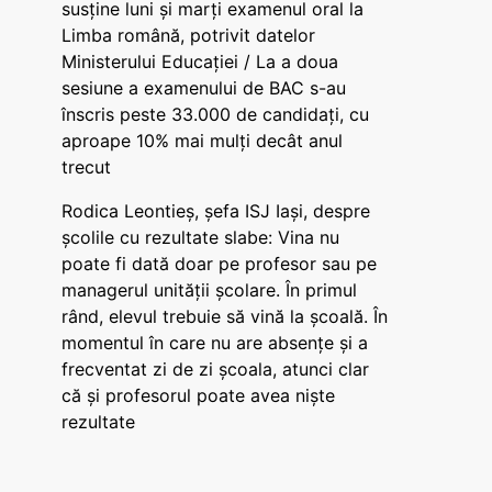
susține luni și marți examenul oral la
Limba română, potrivit datelor
Ministerului Educației / La a doua
sesiune a examenului de BAC s-au
înscris peste 33.000 de candidați, cu
aproape 10% mai mulți decât anul
trecut
Rodica Leontieș, șefa ISJ Iași, despre
școlile cu rezultate slabe: Vina nu
poate fi dată doar pe profesor sau pe
managerul unității școlare. În primul
rând, elevul trebuie să vină la școală. În
momentul în care nu are absențe și a
frecventat zi de zi școala, atunci clar
că și profesorul poate avea niște
rezultate