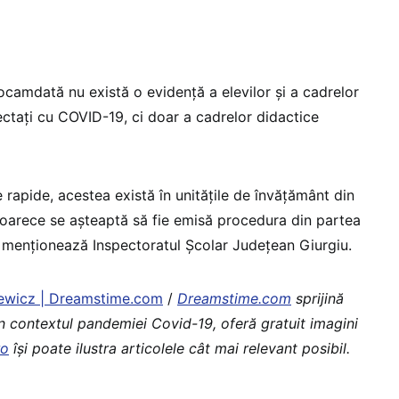
ocamdată nu există o evidenţă a elevilor şi a cadrelor
ectaţi cu COVID-19, ci doar a cadrelor didactice
e rapide, acestea există în unităţile de învăţământ din
deoarece se aşteaptă să fie emisă procedura din partea
ai menţionează Inspectoratul Școlar Județean Giurgiu.
iewicz | Dreamstime.com
/
Dreamstime.com
sprijină
în contextul pandemiei Covid-19, oferă gratuit imagini
ro
îşi poate ilustra articolele cât mai relevant posibil.