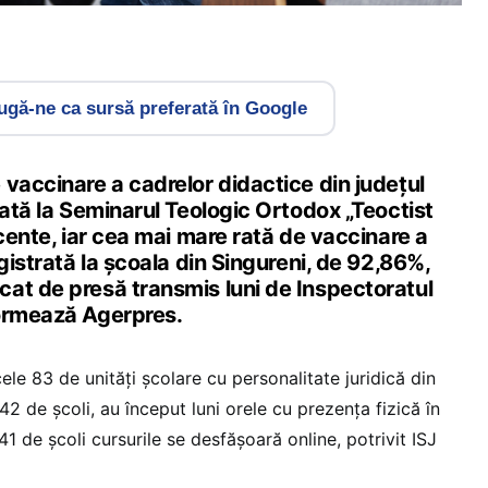
gă-ne ca sursă preferată în Google
vaccinare a cadrelor didactice din judeţul
rată la Seminarul Teologic Ortodox „Teoctist
ocente, iar cea mai mare rată de vaccinare a
egistrată la şcoala din Singureni, de 92,86%,
at de presă transmis luni de Inspectoratul
formează Agerpres.
ele 83 de unităţi şcolare cu personalitate juridică din
42 de şcoli, au început luni orele cu prezenţa fizică în
 41 de şcoli cursurile se desfășoară online, potrivit ISJ