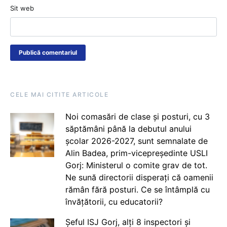
Sit web
CELE MAI CITITE ARTICOLE
Noi comasări de clase și posturi, cu 3
săptămâni până la debutul anului
școlar 2026-2027, sunt semnalate de
Alin Badea, prim-vicepreședinte USLI
Gorj: Ministerul o comite grav de tot.
Ne sună directorii disperați că oamenii
rămân fără posturi. Ce se întâmplă cu
învățătorii, cu educatorii?
Șeful ISJ Gorj, alți 8 inspectori și