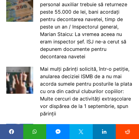
personal auxiliar trebuie să returneze
peste 55.000 de lei, bani acordați
pentru decontarea navetei, timp de
peste un an / Inspectorul general,
Marian Staicu: La vremea aceea nu
eram inspector șef. ISJ ne-a cerut să
depunem documente pentru
decontarea navetei
Mai mulți părinți solicită, într-o petiție,
anularea deciziei ISMB de a nu mai
acorda sumele pentru posturile la plata
cu ora din cadrul cluburilor copiilor:
Multe cercuri de activități extrașcolare
vor dispărea de la 1 septembrie, spun
părinții
Ministrul interimar al Muncii Dragos
Pîslaru: În urma ultimelor discuții cu