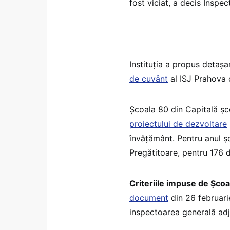
fost viciat, a decis Inspec
Instituția a propus detaș
de cuvânt
al ISJ Prahova 
Școala 80 din Capitală șc
proiectului de dezvoltare
învățământ. Pentru anul ș
Pregătitoare, pentru 176 d
Criteriile impuse de Șco
document
din 26 februari
inspectoarea generală ad