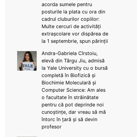
acorda sumele pentru
posturile la plata cu ora din
cadrul cluburilor copiilor:
Multe cercuri de activități
extrașcolare vor dispărea de
la 1 septembrie, spun părinții
Andra-Gabriela Cîrstoiu,
elevă din Târgu Jiu, admisă
la Yale University cu o bursă
completă în Biofizică și
Biochimie Moleculară și
Computer Science: Am ales
o facultate în străinătate
pentru că pot deprinde noi
cunoștințe, dar vreau să mă
întorc în țară și să devin
profesor