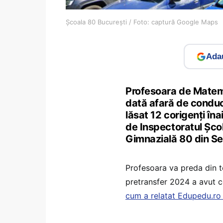
Școala 80 București / Foto: captură Google Maps
Adau
Profesoara de Matema
dată afară de conduce
lăsat 12 corigenți în
de Inspectoratul Școl
Gimnazială 80 din Se
Profesoara va preda din t
pretransfer 2024 a avut c
cum a relatat Edupedu.ro