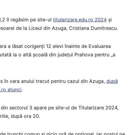
,2 îl regăsim pe site-ul
titularizare.edu.ro 2024
și
oarei de la Liceul din Azuga, Cristiana Dumitrescu.
ra a lăsat corigenți 12 elevi înainte de Evaluarea
utată la o altă școală din județul Prahova pentru „a
 în vara anului trecut pentru cazul din Azuga,
după
ro atunci
.
din sectorul 3 apare pe site-ul de Titularizare 2024,
rilie, după ora 20.
de trunchi comun și nicio oră de opțional, iar postul pe