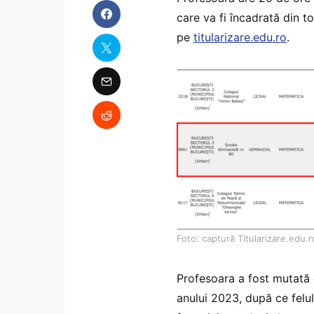
care va fi încadrată din t
pe
titularizare.edu.ro
.
Foto: captură Titularizare.edu.r
Profesoara a fost mutată d
anului 2023, după ce felul 