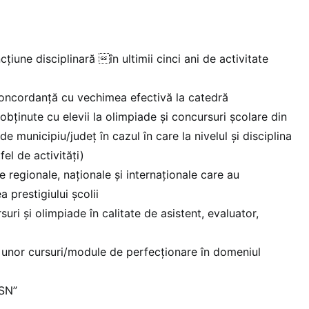
cțiune disciplinară în ultimii cinci ani de activitate
concordanță cu vechimea efectivă la catedră
bținute cu elevii la olimpiade și concursuri școlare din
e municipiu/județ în cazul în care la nivelul și disciplina
fel de activități)
e regionale, naționale și internaționale care au
a prestigiului școlii
suri și olimpiade în calitate de asistent, evaluator,
i unor cursuri/module de perfecționare în domeniul
SSN”