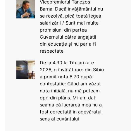
Vicepremierul Tanczos
Barna: Dacă învățământul nu
se rezolvă, pică toată legea
salarizării / Sunt mai multe
promisiuni din partea
Guvernului către angajații
din educație și nu par a fi
respectate
De la 4.90 la Titularizare
2026, o învățătoare din Sibiu
a primit nota 8.70 după
contestație: Când am văzut
nota inițială, nu mă puteam
opri din plâns. Mi-am dat
seama că lucrarea mea nu a
fost corectată în adevăratul
sens al cuvântului