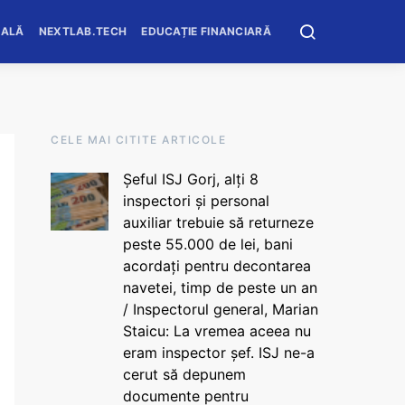
OALĂ
NEXTLAB.TECH
EDUCAȚIE FINANCIARĂ
CELE MAI CITITE ARTICOLE
Șeful ISJ Gorj, alți 8
inspectori și personal
auxiliar trebuie să returneze
peste 55.000 de lei, bani
acordați pentru decontarea
navetei, timp de peste un an
/ Inspectorul general, Marian
Staicu: La vremea aceea nu
eram inspector șef. ISJ ne-a
cerut să depunem
documente pentru