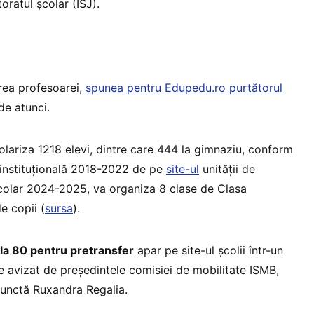
toratul școlar (ISJ).
area profesoarei,
spunea pentru Edupedu.ro purtătorul
de atunci.
olariza 1218 elevi, dintre care 444 la gimnaziu, conform
instituțională 2018-2022 de pe
site-ul
unității de
colar 2024-2025, va organiza 8 clase de Clasa
e copii (
sursa
).
ala 80 pentru pretransfer
apar pe site-ul școlii într-un
e avizat de președintele comisiei de mobilitate ISMB,
junctă Ruxandra Regalia.