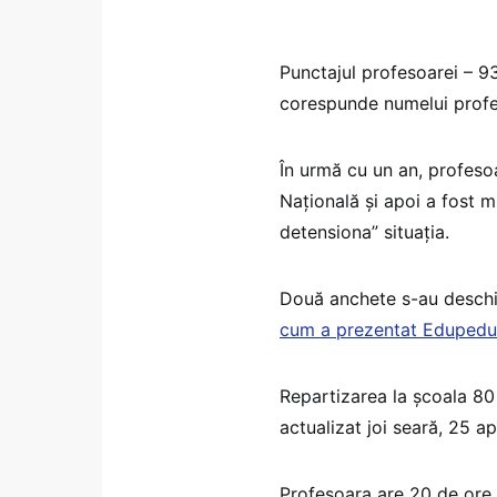
Punctajul profesoarei – 93
corespunde numelui profes
În urmă cu un an, profesoa
Națională și apoi a fost m
detensiona” situația.
Două anchete s-au deschis
cum a prezentat Edupedu.
Repartizarea la școala 80 
actualizat joi seară, 25 ap
Profesoara are 20 de ore 