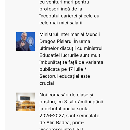
cu venituri mari pentru
profesori încă de la
începutul carierei și cele cu
cele mai mici salarii
Ministrul interimar al Muncii
Dragos Pîslaru: În urma
ultimelor discuții cu ministrul
Educației lucrurile sunt mult
îmbunătățite față de varianta
publicată pe 17 iulie /
Sectorul educației este
crucial
Noi comasări de clase și
posturi, cu 3 săptămâni până
la debutul anului școlar
2026-2027, sunt semnalate
de Alin Badea, prim-
vicepreședinte USLI