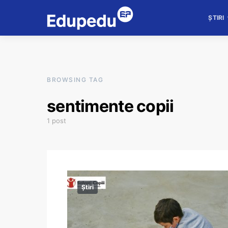
ȘTIRI
BROWSING TAG
sentimente copii
1 post
Știri