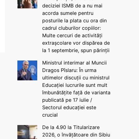
deciziei ISMB de a nu mai
acorda sumele pentru
posturile la plata cu ora din
cadrul cluburilor copiilor:
Multe cercuri de activități
extrașcolare vor dispărea de
la 1 septembrie, spun părinții
Ministrul interimar al Muncii
Dragos Pîslaru: În urma
ultimelor discuții cu ministrul
Educației lucrurile sunt mult
îmbunătățite față de varianta
publicată pe 17 iulie /
Sectorul educației este
crucial
De la 4.90 la Titularizare
2026, o învățătoare din Sibiu