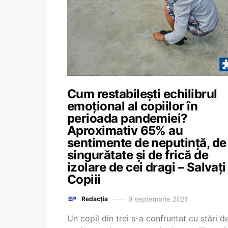
Cum restabilești echilibrul
emoțional al copiilor în
perioada pandemiei?
Aproximativ 65% au
sentimente de neputință, de
singurătate și de frică de
izolare de cei dragi – Salvați
Copiii
9 septembrie 2021
Redacția
Un copil din trei s-a confruntat cu stări d