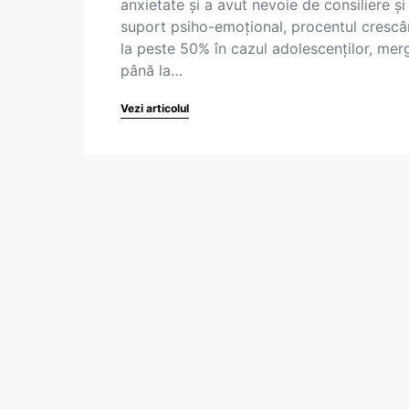
anxietate şi a avut nevoie de consiliere şi
suport psiho-emoţional, procentul cresc
la peste 50% în cazul adolescenţilor, me
până la…
Vezi articolul