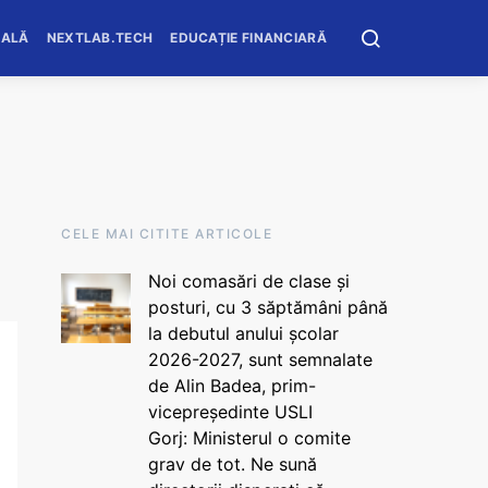
OALĂ
NEXTLAB.TECH
EDUCAȚIE FINANCIARĂ
CELE MAI CITITE ARTICOLE
Noi comasări de clase și
posturi, cu 3 săptămâni până
la debutul anului școlar
2026-2027, sunt semnalate
de Alin Badea, prim-
vicepreședinte USLI
Gorj: Ministerul o comite
grav de tot. Ne sună