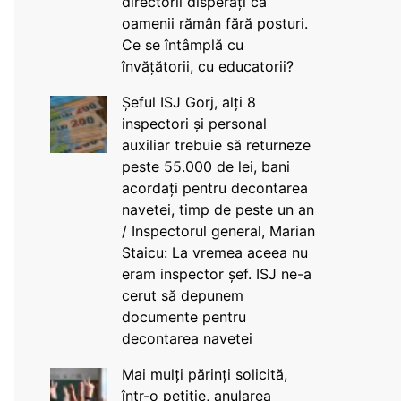
directorii disperați că
oamenii rămân fără posturi.
Ce se întâmplă cu
învățătorii, cu educatorii?
Șeful ISJ Gorj, alți 8
inspectori și personal
auxiliar trebuie să returneze
peste 55.000 de lei, bani
acordați pentru decontarea
navetei, timp de peste un an
/ Inspectorul general, Marian
Staicu: La vremea aceea nu
eram inspector șef. ISJ ne-a
cerut să depunem
documente pentru
decontarea navetei
Mai mulți părinți solicită,
într-o petiție, anularea