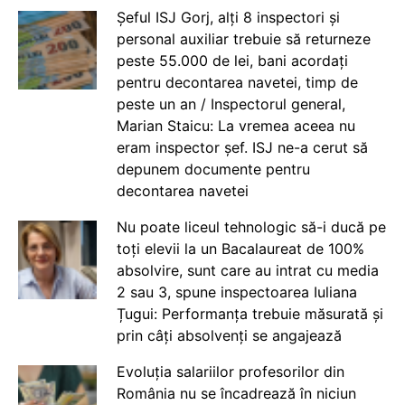
Șeful ISJ Gorj, alți 8 inspectori și
personal auxiliar trebuie să returneze
peste 55.000 de lei, bani acordați
pentru decontarea navetei, timp de
peste un an / Inspectorul general,
Marian Staicu: La vremea aceea nu
eram inspector șef. ISJ ne-a cerut să
depunem documente pentru
decontarea navetei
Nu poate liceul tehnologic să-i ducă pe
toți elevii la un Bacalaureat de 100%
absolvire, sunt care au intrat cu media
2 sau 3, spune inspectoarea Iuliana
Țugui: Performanța trebuie măsurată și
prin câți absolvenți se angajează
Evoluția salariilor profesorilor din
România nu se încadrează în niciun