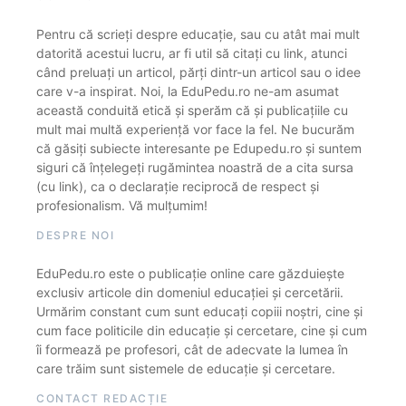
Pentru că scrieți despre educație, sau cu atât mai mult
datorită acestui lucru, ar fi util să citați cu link, atunci
când preluați un articol, părți dintr-un articol sau o idee
care v-a inspirat. Noi, la EduPedu.ro ne-am asumat
această conduită etică și sperăm că și publicațiile cu
mult mai multă experiență vor face la fel. Ne bucurăm
că găsiți subiecte interesante pe Edupedu.ro și suntem
siguri că înțelegeți rugămintea noastră de a cita sursa
(cu link), ca o declarație reciprocă de respect și
profesionalism. Vă mulțumim!
DESPRE NOI
EduPedu.ro este o publicație online care găzduiește
exclusiv articole din domeniul educației și cercetării.
Urmărim constant cum sunt educați copiii noștri, cine și
cum face politicile din educație și cercetare, cine și cum
îi formează pe profesori, cât de adecvate la lumea în
care trăim sunt sistemele de educație și cercetare.
CONTACT REDACȚIE