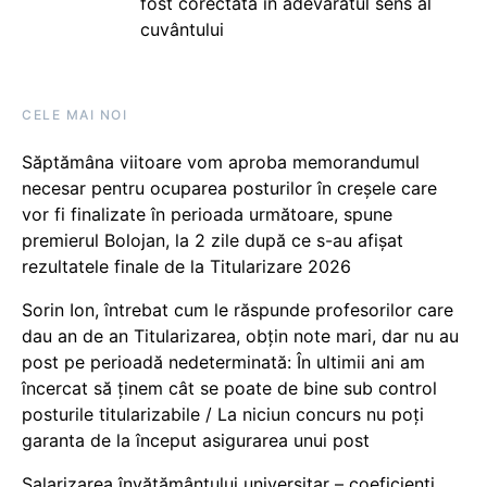
fost corectată în adevăratul sens al
cuvântului
CELE MAI NOI
Săptămâna viitoare vom aproba memorandumul
necesar pentru ocuparea posturilor în creșele care
vor fi finalizate în perioada următoare, spune
premierul Bolojan, la 2 zile după ce s-au afișat
rezultatele finale de la Titularizare 2026
Sorin Ion, întrebat cum le răspunde profesorilor care
dau an de an Titularizarea, obțin note mari, dar nu au
post pe perioadă nedeterminată: În ultimii ani am
încercat să ținem cât se poate de bine sub control
posturile titularizabile / La niciun concurs nu poți
garanta de la început asigurarea unui post
Salarizarea învățământului universitar – coeficienți