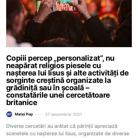
Copiii percep „personalizat”, nu
neapărat religios piesele cu
nașterea lui Iisus și alte activități de
sorginte creștină organizate la
grădiniță sau în școală –
constatările unei cercetătoare
britanice
27 decembrie 2021
Matei Pop
Diverse cercetări au arătat că părinții apreciază
scenetele cu nașterea lui Iisus, organizate de diverse