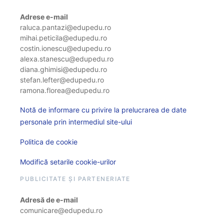
Adrese e-mail
raluca.pantazi@edupedu.ro
mihai.peticila@edupedu.ro
costin.ionescu@edupedu.ro
alexa.stanescu@edupedu.ro
diana.ghimisi@edupedu.ro
stefan.lefter@edupedu.ro
ramona.florea@edupedu.ro
Notă de informare cu privire la prelucrarea de date
personale prin intermediul site-ului
Politica de cookie
Modifică setarile cookie-urilor
PUBLICITATE ȘI PARTENERIATE
Adresă de e-mail
comunicare@edupedu.ro