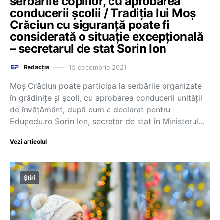
serbările copiilor, cu aprobarea
conducerii școlii / Tradiția lui Moș
Crăciun cu siguranță poate fi
considerată o situație excepțională
– secretarul de stat Sorin Ion
15 decembrie 2021
Redacția
Moș Crăciun poate participa la serbările organizate
în grădinițe și școli, cu aprobarea conducerii unității
de învățământ, după cum a declarat pentru
Edupedu.ro Sorin Ion, secretar de stat în Ministerul…
Vezi articolul
Știri