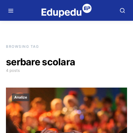
BROWSING TAG
serbare scolara
4 posts
Analize