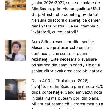
școlar 2026-2027, sunt semnalate de
Alin Badea, prim-vicepreședinte USLI
Gorj: Ministerul o comite grav de tot.
Ne sună directorii disperați că oamenii
rămân fără posturi. Ce se întâmplă cu
învățătorii, cu educatorii?
Aura Stănculescu, consilier școlar:
Meseria de profesor este un stres
continuu și unii sunt mai puțini
rezistenți. Este necesară o evaluare
psihiatrică din când în când / De anul
școlar viitor evaluarea este obligatorie
De la 4.90 la Titularizare 2026, o
învățătoare din Sibiu a primit nota 8.70
după contestație: Când am văzut nota
inițială, nu mă puteam opri din plâns.
Mi-am dat seama că lucrarea mea nu a