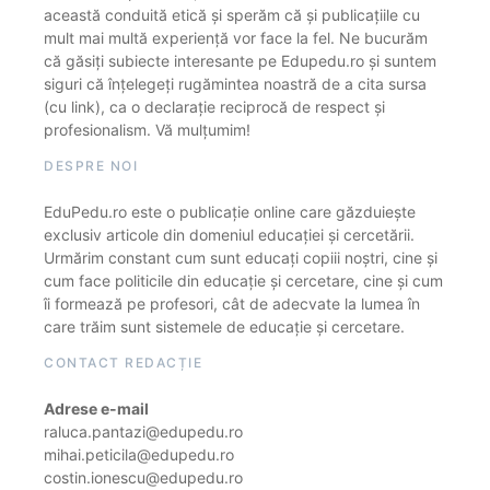
această conduită etică și sperăm că și publicațiile cu
mult mai multă experiență vor face la fel. Ne bucurăm
că găsiți subiecte interesante pe Edupedu.ro și suntem
siguri că înțelegeți rugămintea noastră de a cita sursa
(cu link), ca o declarație reciprocă de respect și
profesionalism. Vă mulțumim!
DESPRE NOI
EduPedu.ro este o publicație online care găzduiește
exclusiv articole din domeniul educației și cercetării.
Urmărim constant cum sunt educați copiii noștri, cine și
cum face politicile din educație și cercetare, cine și cum
îi formează pe profesori, cât de adecvate la lumea în
care trăim sunt sistemele de educație și cercetare.
CONTACT REDACȚIE
Adrese e-mail
raluca.pantazi@edupedu.ro
mihai.peticila@edupedu.ro
costin.ionescu@edupedu.ro