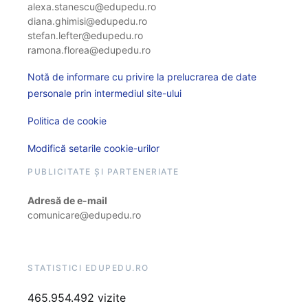
alexa.stanescu@edupedu.ro
diana.ghimisi@edupedu.ro
stefan.lefter@edupedu.ro
ramona.florea@edupedu.ro
Notă de informare cu privire la prelucrarea de date
personale prin intermediul site-ului
Politica de cookie
Modifică setarile cookie-urilor
PUBLICITATE ȘI PARTENERIATE
Adresă de e-mail
comunicare@edupedu.ro
STATISTICI EDUPEDU.RO
465.954.492 vizite