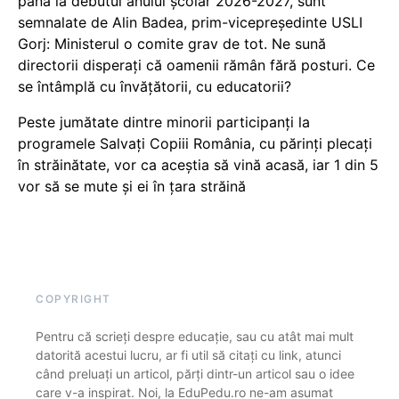
până la debutul anului școlar 2026-2027, sunt
semnalate de Alin Badea, prim-vicepreședinte USLI
Gorj: Ministerul o comite grav de tot. Ne sună
directorii disperați că oamenii rămân fără posturi. Ce
se întâmplă cu învățătorii, cu educatorii?
Peste jumătate dintre minorii participanți la
programele Salvați Copiii România, cu părinți plecați
în străinătate, vor ca aceștia să vină acasă, iar 1 din 5
vor să se mute și ei în țara străină
COPYRIGHT
Pentru că scrieți despre educație, sau cu atât mai mult
datorită acestui lucru, ar fi util să citați cu link, atunci
când preluați un articol, părți dintr-un articol sau o idee
care v-a inspirat. Noi, la EduPedu.ro ne-am asumat