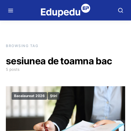
BROWSING TAG
sesiunea de toamna bac
5 posts
Bacalaureat 2026
Știri