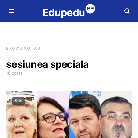
BROWSING TAG
sesiunea speciala
16 posts
Știri