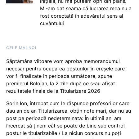
inițială, nu mă puteam opri din plâns.
Mi-am dat seama că lucrarea mea nu a
fost corectată în adevăratul sens al
cuvântului
CELE MAI NOI
Săptămâna viitoare vom aproba memorandumul
necesar pentru ocuparea posturilor în creșele care
vor fi finalizate în perioada următoare, spune
premierul Bolojan, la 2 zile după ce s-au afișat
rezultatele finale de la Titularizare 2026
Sorin Ion, întrebat cum le răspunde profesorilor care
dau an de an Titularizarea, obțin note mari, dar nu au
post pe perioadă nedeterminată: În ultimii ani am
încercat să ținem cât se poate de bine sub control
posturile titularizabile / La niciun concurs nu poți