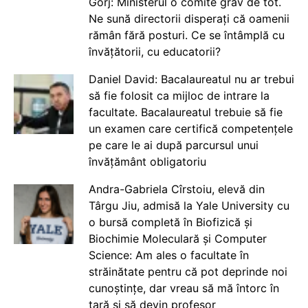
Gorj: Ministerul o comite grav de tot.
Ne sună directorii disperați că oamenii
rămân fără posturi. Ce se întâmplă cu
învățătorii, cu educatorii?
Daniel David: Bacalaureatul nu ar trebui
să fie folosit ca mijloc de intrare la
facultate. Bacalaureatul trebuie să fie
un examen care certifică competențele
pe care le ai după parcursul unui
învățământ obligatoriu
Andra-Gabriela Cîrstoiu, elevă din
Târgu Jiu, admisă la Yale University cu
o bursă completă în Biofizică și
Biochimie Moleculară și Computer
Science: Am ales o facultate în
străinătate pentru că pot deprinde noi
cunoștințe, dar vreau să mă întorc în
țară și să devin profesor