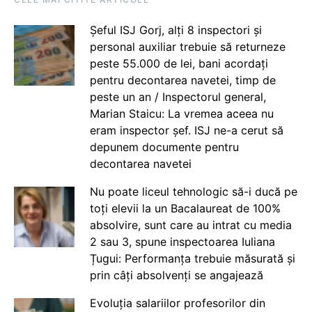
Șeful ISJ Gorj, alți 8 inspectori și
personal auxiliar trebuie să returneze
peste 55.000 de lei, bani acordați
pentru decontarea navetei, timp de
peste un an / Inspectorul general,
Marian Staicu: La vremea aceea nu
eram inspector șef. ISJ ne-a cerut să
depunem documente pentru
decontarea navetei
Nu poate liceul tehnologic să-i ducă pe
toți elevii la un Bacalaureat de 100%
absolvire, sunt care au intrat cu media
2 sau 3, spune inspectoarea Iuliana
Țugui: Performanța trebuie măsurată și
prin câți absolvenți se angajează
Evoluția salariilor profesorilor din