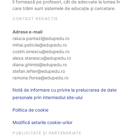
îi formează pe profesori, cât de adecvate la lumea în
care trăim sunt sistemele de educație și cercetare.
CONTACT REDACȚIE
Adrese e-mail
raluca.pantazi@edupedu.ro
mihai.peticila@edupedu.ro
costin.ionescu@edupedu.ro
alexa.stanescu@edupedu.ro
diana.ghimisi@edupedu.ro
stefan.lefter@edupedu.ro
ramona.florea@edupedu.ro
Notă de informare cu privire la prelucrarea de date
personale prin intermediul site-ului
Politica de cookie
Modifică setarile cookie-urilor
PUBLICITATE ȘI PARTENERIATE