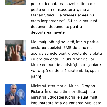
pentru decontarea navetei, timp de
peste un an / Inspectorul general,
Marian Staicu: La vremea aceea nu
eram inspector șef. ISJ ne-a cerut să
depunem documente pentru
decontarea navetei
Mai mulți părinți solicită, într-o petiție,
anularea deciziei ISMB de a nu mai
acorda sumele pentru posturile la plata
cu ora din cadrul cluburilor copiilor:
Multe cercuri de activități extrașcolare
vor dispărea de la 1 septembrie, spun
părinții
Ministrul interimar al Muncii Dragos
Pîslaru: În urma ultimelor discuții cu
ministrul Educației lucrurile sunt mult
îmbunătățite față de varianta publicată