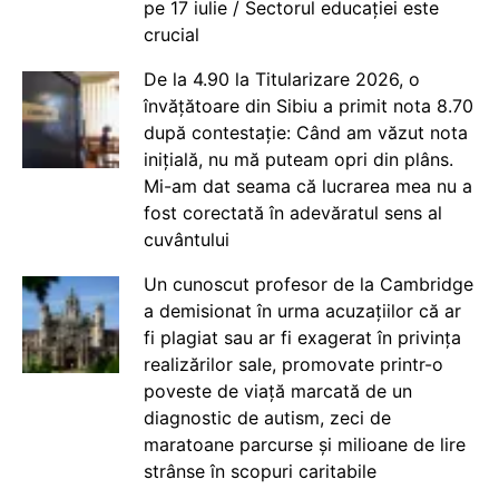
pe 17 iulie / Sectorul educației este
crucial
De la 4.90 la Titularizare 2026, o
învățătoare din Sibiu a primit nota 8.70
după contestație: Când am văzut nota
inițială, nu mă puteam opri din plâns.
Mi-am dat seama că lucrarea mea nu a
fost corectată în adevăratul sens al
cuvântului
Un cunoscut profesor de la Cambridge
a demisionat în urma acuzațiilor că ar
fi plagiat sau ar fi exagerat în privința
realizărilor sale, promovate printr-o
poveste de viață marcată de un
diagnostic de autism, zeci de
maratoane parcurse și milioane de lire
strânse în scopuri caritabile