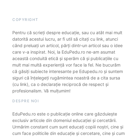
COPYRIGHT
Pentru că scrieți despre educație, sau cu atât mai mult
datorită acestui lucru, ar fi util să citați cu link, atunci
când preluați un articol, părți dintr-un articol sau o idee
care v-a inspirat. Noi, la EduPedu.ro ne-am asumat
această conduită etică și sperăm că și publicațiile cu
mult mai multă experiență vor face la fel. Ne bucurăm
că găsiți subiecte interesante pe Edupedu.ro și suntem
siguri că înțelegeți rugămintea noastră de a cita sursa
(cu link), ca o declarație reciprocă de respect și
profesionalism. Vă mulțumim!
DESPRE NOI
EduPedu.ro este o publicație online care găzduiește
exclusiv articole din domeniul educației și cercetării.
Urmărim constant cum sunt educați copiii noștri, cine și
cum face politicile din educație și cercetare, cine și cum