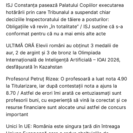
ISJ Constanța pasează Palatului Copiilor executarea
hotărârii prin care Tribunalul a suspendat chiar
deciziile Inspectoratului de tăiere a posturilor:
Obligațiile vă revin „în totalitate” / ISJ susține că s-a
conformat pentru că nu a mai emis alte acte
ULTIMĂ ORĂ Elevii români au obținut 3 medalii de
aur, 2 de argint și 3 de bronz la Olimpiada
Internațională de Inteligență Artificială – IOAI 2026,
desfășurată în Kazahstan
Profesorul Petruț Rizea: O profesoară a luat nota 4.90
la Titularizare, iar după contestații nota a ajuns la
8.70 / Astfel de erori îmi arată ce entuziasmați sunt
profesorii buni, cu experiență să vină la corectat și ce
resurse financiare sunt alocate unui astfel de concurs
important
Unici în UE: România este singura țară din întreaga