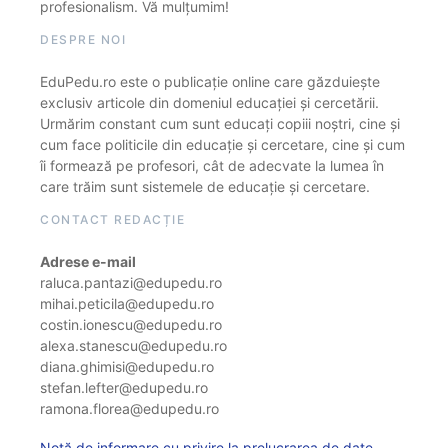
profesionalism. Vă mulțumim!
DESPRE NOI
EduPedu.ro este o publicație online care găzduiește
exclusiv articole din domeniul educației și cercetării.
Urmărim constant cum sunt educați copiii noștri, cine și
cum face politicile din educație și cercetare, cine și cum
îi formează pe profesori, cât de adecvate la lumea în
care trăim sunt sistemele de educație și cercetare.
CONTACT REDACȚIE
Adrese e-mail
raluca.pantazi@edupedu.ro
mihai.peticila@edupedu.ro
costin.ionescu@edupedu.ro
alexa.stanescu@edupedu.ro
diana.ghimisi@edupedu.ro
stefan.lefter@edupedu.ro
ramona.florea@edupedu.ro
Notă de informare cu privire la prelucrarea de date