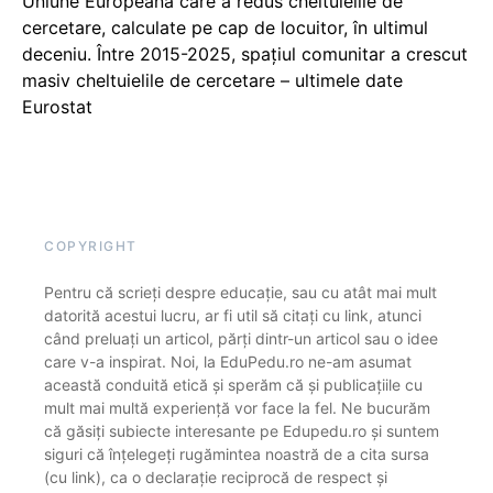
Uniune Europeană care a redus cheltuielile de
cercetare, calculate pe cap de locuitor, în ultimul
deceniu. Între 2015-2025, spațiul comunitar a crescut
masiv cheltuielile de cercetare – ultimele date
Eurostat
COPYRIGHT
Pentru că scrieți despre educație, sau cu atât mai mult
datorită acestui lucru, ar fi util să citați cu link, atunci
când preluați un articol, părți dintr-un articol sau o idee
care v-a inspirat. Noi, la EduPedu.ro ne-am asumat
această conduită etică și sperăm că și publicațiile cu
mult mai multă experiență vor face la fel. Ne bucurăm
că găsiți subiecte interesante pe Edupedu.ro și suntem
siguri că înțelegeți rugămintea noastră de a cita sursa
(cu link), ca o declarație reciprocă de respect și