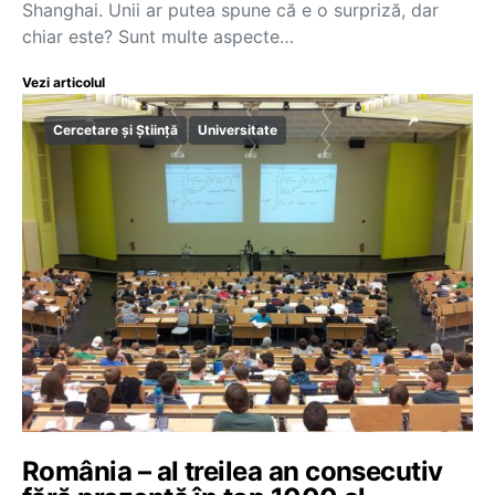
Shanghai. Unii ar putea spune că e o surpriză, dar
chiar este? Sunt multe aspecte…
Vezi articolul
Cercetare și Știință
Universitate
România – al treilea an consecutiv