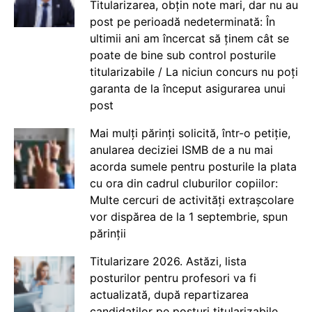
Titularizarea, obțin note mari, dar nu au
post pe perioadă nedeterminată: În
ultimii ani am încercat să ținem cât se
poate de bine sub control posturile
titularizabile / La niciun concurs nu poți
garanta de la început asigurarea unui
post
Mai mulți părinți solicită, într-o petiție,
anularea deciziei ISMB de a nu mai
acorda sumele pentru posturile la plata
cu ora din cadrul cluburilor copiilor:
Multe cercuri de activități extrașcolare
vor dispărea de la 1 septembrie, spun
părinții
Titularizare 2026. Astăzi, lista
posturilor pentru profesori va fi
actualizată, după repartizarea
candidaților pe posturi titularizabile