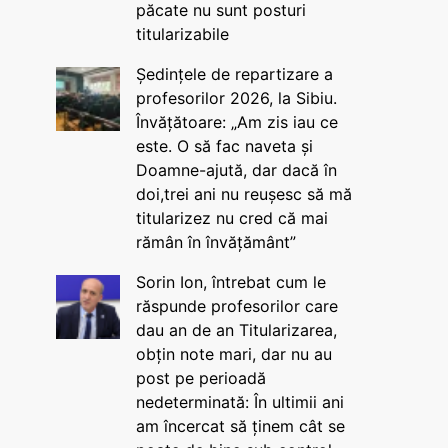
păcate nu sunt posturi
titularizabile
Ședințele de repartizare a
profesorilor 2026, la Sibiu.
Învățătoare: „Am zis iau ce
este. O să fac naveta și
Doamne-ajută, dar dacă în
doi,trei ani nu reușesc să mă
titularizez nu cred că mai
rămân în învățământ”
Sorin Ion, întrebat cum le
răspunde profesorilor care
dau an de an Titularizarea,
obțin note mari, dar nu au
post pe perioadă
nedeterminată: În ultimii ani
am încercat să ținem cât se