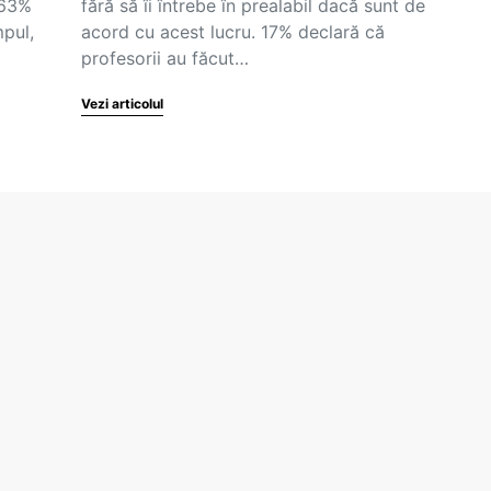
 63%
fără să îi întrebe în prealabil dacă sunt de
mpul,
acord cu acest lucru. 17% declară că
profesorii au făcut…
Vezi articolul