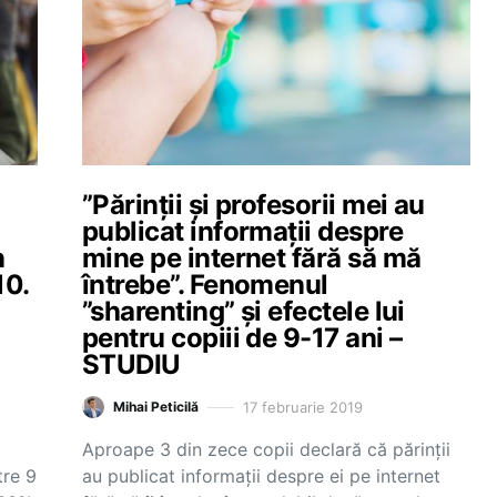
”Părinții și profesorii mei au
publicat informații despre
n
mine pe internet fără să mă
10.
întrebe”. Fenomenul
”sharenting” și efectele lui
i
pentru copiii de 9-17 ani –
STUDIU
17 februarie 2019
Mihai Peticilă
Aproape 3 din zece copii declară că părinții
tre 9
au publicat informații despre ei pe internet