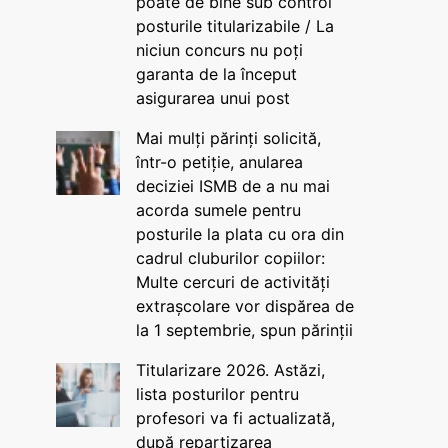
poate de bine sub control
posturile titularizabile / La
niciun concurs nu poți
garanta de la început
asigurarea unui post
Mai mulți părinți solicită,
într-o petiție, anularea
deciziei ISMB de a nu mai
acorda sumele pentru
posturile la plata cu ora din
cadrul cluburilor copiilor:
Multe cercuri de activități
extrașcolare vor dispărea de
la 1 septembrie, spun părinții
Titularizare 2026. Astăzi,
lista posturilor pentru
profesori va fi actualizată,
după repartizarea