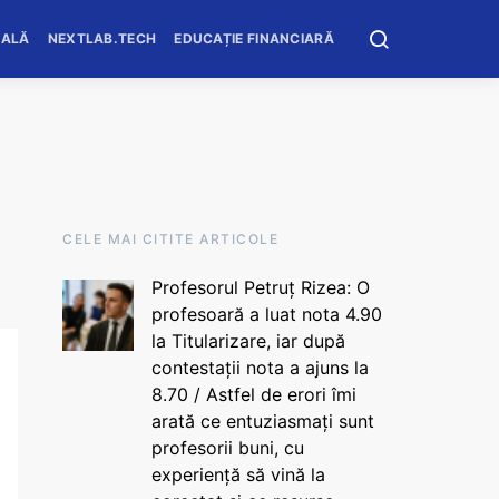
OALĂ
NEXTLAB.TECH
EDUCAȚIE FINANCIARĂ
CELE MAI CITITE ARTICOLE
Profesorul Petruț Rizea: O
profesoară a luat nota 4.90
la Titularizare, iar după
contestații nota a ajuns la
8.70 / Astfel de erori îmi
arată ce entuziasmați sunt
profesorii buni, cu
experiență să vină la