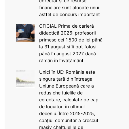
corectat și ce resurse
financiare sunt alocate unui
astfel de concurs important
OFICIAL Prima de carieră
didactică 2026: profesorii
primesc cei 1.500 de lei până
la 31 august și îi pot folosi
până în august 2027 dacă
rămân în învățământ
Unici în UE: România este
singura țară din întreaga
Uniune Europeană care a
redus cheltuielile de
cercetare, calculate pe cap
de locuitor, în ultimul
deceniu. Între 2015-2025,
spațiul comunitar a crescut
masiv cheltuielile de