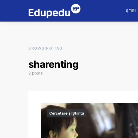
ȘTIRI
BROWSING TAG
sharenting
2 posts
Cercetare și Știință