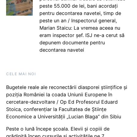
peste 55.000 de lei, bani acordați
pentru decontarea navetei, timp de
peste un an / Inspectorul general,
Marian Staicu: La vremea aceea nu
eram inspector șef. ISJ ne-a cerut să
depunem documente pentru
decontarea navetei
CELE MAI NOI
Bugetele reale ale reconectării diasporei științifice și
poziția României la coada Uniunii Europene în
cercetare-dezvoltare / Op Ed Profesorul Eduard
Stoica, conferențiar la Facultatea de Științe
Economice a Universității „Lucian Blaga” din Sibiu
Peste o lună începe școala. Elevii și copiii de
grădiniță încep cursurile și activitățile pe 7