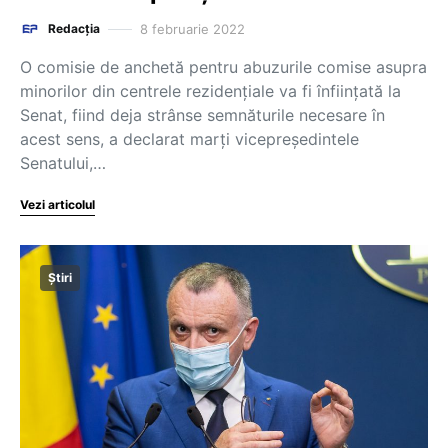
8 februarie 2022
Redacția
O comisie de anchetă pentru abuzurile comise asupra
minorilor din centrele rezidenţiale va fi înfiinţată la
Senat, fiind deja strânse semnăturile necesare în
acest sens, a declarat marţi vicepreşedintele
Senatului,…
Vezi articolul
Știri