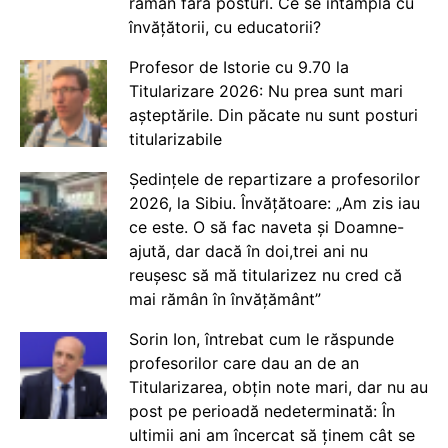
rămân fără posturi. Ce se întâmplă cu
învățătorii, cu educatorii?
Profesor de Istorie cu 9.70 la
Titularizare 2026: Nu prea sunt mari
așteptările. Din păcate nu sunt posturi
titularizabile
Ședințele de repartizare a profesorilor
2026, la Sibiu. Învățătoare: „Am zis iau
ce este. O să fac naveta și Doamne-
ajută, dar dacă în doi,trei ani nu
reușesc să mă titularizez nu cred că
mai rămân în învățământ”
Sorin Ion, întrebat cum le răspunde
profesorilor care dau an de an
Titularizarea, obțin note mari, dar nu au
post pe perioadă nedeterminată: În
ultimii ani am încercat să ținem cât se