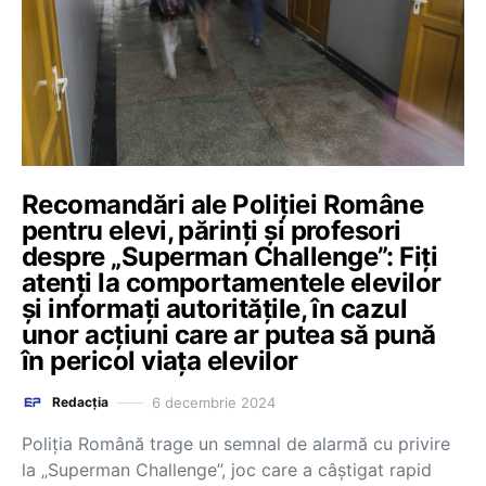
Recomandări ale Poliției Române
pentru elevi, părinți și profesori
despre „Superman Challenge”: Fiți
atenți la comportamentele elevilor
și informați autoritățile, în cazul
unor acțiuni care ar putea să pună
în pericol viața elevilor
6 decembrie 2024
Redacția
Poliția Română trage un semnal de alarmă cu privire
la „Superman Challenge”, joc care a câștigat rapid