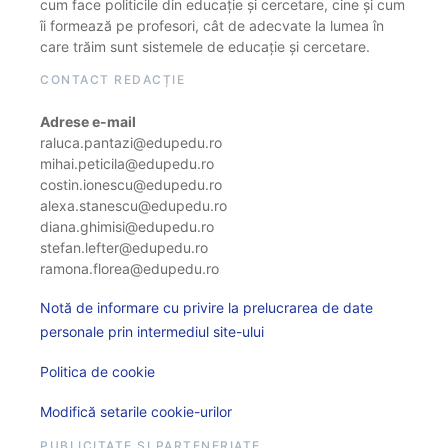
cum face politicile din educație și cercetare, cine și cum
îi formează pe profesori, cât de adecvate la lumea în
care trăim sunt sistemele de educație și cercetare.
CONTACT REDACȚIE
Adrese e-mail
raluca.pantazi@edupedu.ro
mihai.peticila@edupedu.ro
costin.ionescu@edupedu.ro
alexa.stanescu@edupedu.ro
diana.ghimisi@edupedu.ro
stefan.lefter@edupedu.ro
ramona.florea@edupedu.ro
Notă de informare cu privire la prelucrarea de date
personale prin intermediul site-ului
Politica de cookie
Modifică setarile cookie-urilor
PUBLICITATE ȘI PARTENERIATE