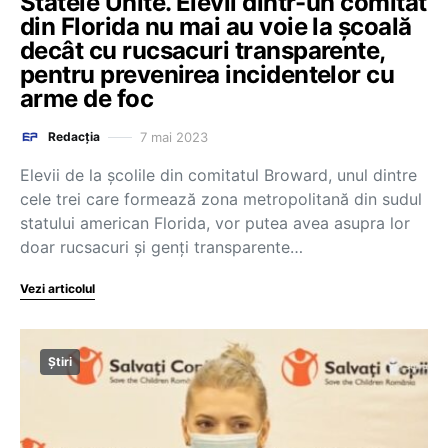
Statele Unite. Elevii dintr-un comitat
din Florida nu mai au voie la școală
decât cu rucsacuri transparente,
pentru prevenirea incidentelor cu
arme de foc
7 mai 2023
Redacția
Elevii de la şcolile din comitatul Broward, unul dintre
cele trei care formează zona metropolitană din sudul
statului american Florida, vor putea avea asupra lor
doar rucsacuri şi genţi transparente…
Vezi articolul
Știri