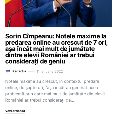
Sorin Cîmpeanu: Notele maxime la
predarea online au crescut de 7 ori,
așa încât mai mult de jumătate
dintre elevii României ar trebui
considerați de geniu
11 ianuarie 2022
Redacția
Notele maxime au crescut, în contextul predării
online, de șapte ori, “așa încât au generat acea
problemă prin care mai mult de jumătate din elevii
României ar trebui considerați de…
Vezi articolul