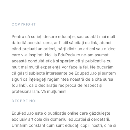
COPYRIGHT
Pentru că scrieți despre educație, sau cu atât mai mult
datorită acestui lucru, ar fi util să citați cu link, atunci
când preluați un articol, părți dintr-un articol sau o idee
care v-a inspirat. Noi, la EduPedu.ro ne-am asumat
această conduită etică și sperăm că și publicațiile cu
mult mai multă experiență vor face la fel. Ne bucurăm
că găsiți subiecte interesante pe Edupedu.ro și suntem
siguri că înțelegeți rugămintea noastră de a cita sursa
(cu link), ca o declarație reciprocă de respect și
profesionalism. Vă mulțumim!
DESPRE NOI
EduPedu.ro este o publicație online care găzduiește
exclusiv articole din domeniul educației și cercetării.
Urmărim constant cum sunt educați copiii noștri, cine și