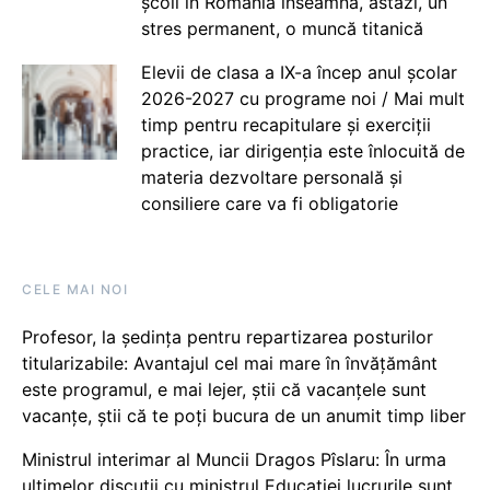
școli în România înseamnă, astăzi, un
stres permanent, o muncă titanică
Elevii de clasa a IX-a încep anul școlar
2026-2027 cu programe noi / Mai mult
timp pentru recapitulare și exerciții
practice, iar dirigenția este înlocuită de
materia dezvoltare personală și
consiliere care va fi obligatorie
CELE MAI NOI
Profesor, la ședința pentru repartizarea posturilor
titularizabile: Avantajul cel mai mare în învățământ
este programul, e mai lejer, știi că vacanțele sunt
vacanţe, știi că te poți bucura de un anumit timp liber
Ministrul interimar al Muncii Dragos Pîslaru: În urma
ultimelor discuții cu ministrul Educației lucrurile sunt