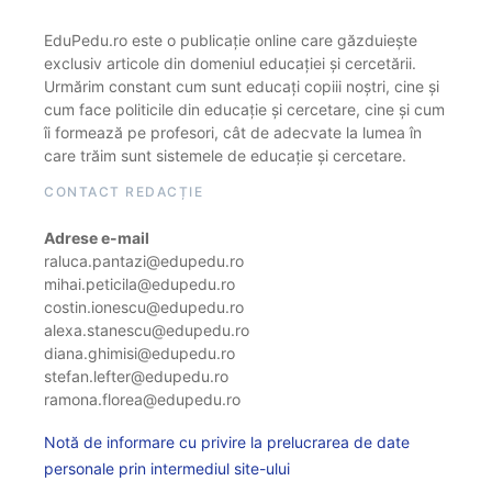
EduPedu.ro este o publicație online care găzduiește
exclusiv articole din domeniul educației și cercetării.
Urmărim constant cum sunt educați copiii noștri, cine și
cum face politicile din educație și cercetare, cine și cum
îi formează pe profesori, cât de adecvate la lumea în
care trăim sunt sistemele de educație și cercetare.
CONTACT REDACȚIE
Adrese e-mail
raluca.pantazi@edupedu.ro
mihai.peticila@edupedu.ro
costin.ionescu@edupedu.ro
alexa.stanescu@edupedu.ro
diana.ghimisi@edupedu.ro
stefan.lefter@edupedu.ro
ramona.florea@edupedu.ro
Notă de informare cu privire la prelucrarea de date
personale prin intermediul site-ului