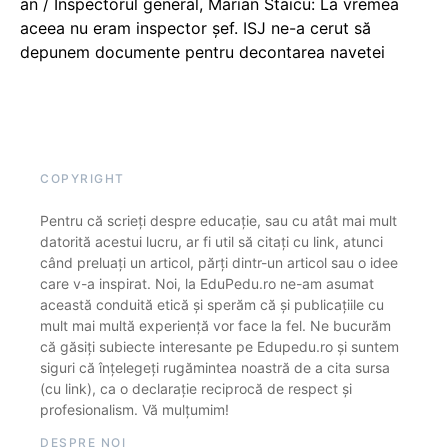
an / Inspectorul general, Marian Staicu: La vremea
aceea nu eram inspector șef. ISJ ne-a cerut să
depunem documente pentru decontarea navetei
COPYRIGHT
Pentru că scrieți despre educație, sau cu atât mai mult
datorită acestui lucru, ar fi util să citați cu link, atunci
când preluați un articol, părți dintr-un articol sau o idee
care v-a inspirat. Noi, la EduPedu.ro ne-am asumat
această conduită etică și sperăm că și publicațiile cu
mult mai multă experiență vor face la fel. Ne bucurăm
că găsiți subiecte interesante pe Edupedu.ro și suntem
siguri că înțelegeți rugămintea noastră de a cita sursa
(cu link), ca o declarație reciprocă de respect și
profesionalism. Vă mulțumim!
DESPRE NOI