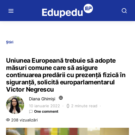
Știri
Uniunea Europeană trebuie să adopte
măsuri comune care să asigure
continuarea predării cu prezență fizică în
siguranță, solicită europarlamentarul
Victor Negrescu
Diana Ghimiși
10 ianuarie 2022
2 minute read
One comment
208 vizualizări