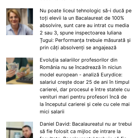
Nu poate liceul tehnologic să-i ducă pe
toți elevii la un Bacalaureat de 100%
absolvire, sunt care au intrat cu media
2 sau 3, spune inspectoarea Iuliana
Țugui: Performanța trebuie măsurată și
prin câți absolvenți se angajează
Evoluția salariilor profesorilor din
România nu se încadrează în niciun
model european - analiză Eurydice:
salariul crește doar 25 de ani în timpul
carierei, dar procesul e între statele cu
venituri mari pentru profesori încă de
la începutul carierei și cele cu cele mai
mici salarii
Daniel David: Bacalaureatul nu ar trebui
să fie folosit ca mijloc de intrare la