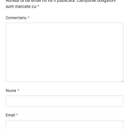
Adresa ta de email nu va fi publicată.
Câmpurile obligatorii
sunt marcate cu
*
Comentariu
*
Nume
*
Email
*