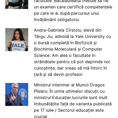
facultate. Bacalaureatul trebuie să fie
un examen care certifică competențele
pe care le ai după parcursul unui
învățământ obligatoriu
Andra-Gabriela Cîrstoiu, elevă din
Târgu Jiu, admisă la Yale University cu
o bursă completă în Biofizică și
Biochimie Moleculară și Computer
Science: Am ales o facultate în
străinătate pentru că pot deprinde noi
cunoștințe, dar vreau să mă întorc în
țară și să devin profesor
Ministrul interimar al Muncii Dragos
Pîslaru: În urma ultimelor discuții cu
ministrul Educației lucrurile sunt mult
îmbunătățite față de varianta publicată
pe 17 iulie / Sectorul educației este
crucial