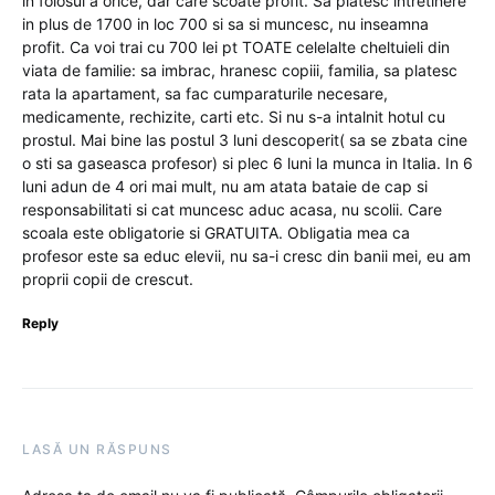
in folosul a orice, dar care scoate profit. Sa platesc intretinere
in plus de 1700 in loc 700 si sa si muncesc, nu inseamna
profit. Ca voi trai cu 700 lei pt TOATE celelalte cheltuieli din
viata de familie: sa imbrac, hranesc copiii, familia, sa platesc
rata la apartament, sa fac cumparaturile necesare,
medicamente, rechizite, carti etc. Si nu s-a intalnit hotul cu
prostul. Mai bine las postul 3 luni descoperit( sa se zbata cine
o sti sa gaseasca profesor) si plec 6 luni la munca in Italia. In 6
luni adun de 4 ori mai mult, nu am atata bataie de cap si
responsabilitati si cat muncesc aduc acasa, nu scolii. Care
scoala este obligatorie si GRATUITA. Obligatia mea ca
profesor este sa educ elevii, nu sa-i cresc din banii mei, eu am
proprii copii de crescut.
Reply
LASĂ UN RĂSPUNS