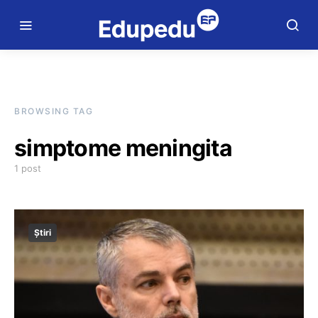
BROWSING TAG
simptome meningita
1 post
Știri