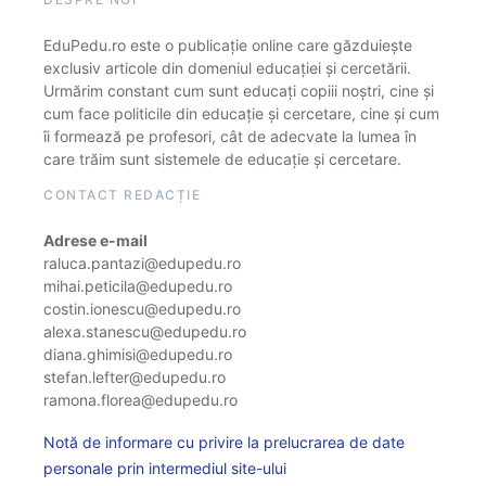
EduPedu.ro este o publicație online care găzduiește
exclusiv articole din domeniul educației și cercetării.
Urmărim constant cum sunt educați copiii noștri, cine și
cum face politicile din educație și cercetare, cine și cum
îi formează pe profesori, cât de adecvate la lumea în
care trăim sunt sistemele de educație și cercetare.
CONTACT REDACȚIE
Adrese e-mail
raluca.pantazi@edupedu.ro
mihai.peticila@edupedu.ro
costin.ionescu@edupedu.ro
alexa.stanescu@edupedu.ro
diana.ghimisi@edupedu.ro
stefan.lefter@edupedu.ro
ramona.florea@edupedu.ro
Notă de informare cu privire la prelucrarea de date
personale prin intermediul site-ului