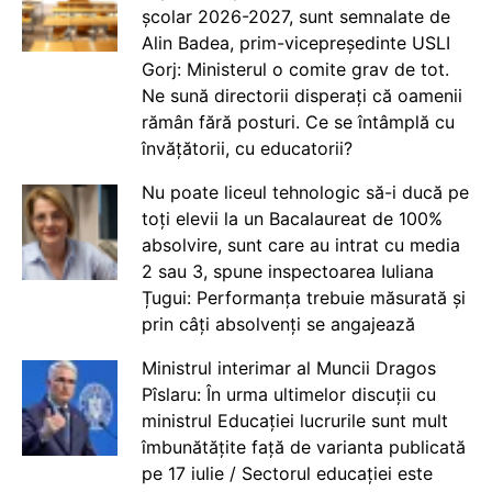
școlar 2026-2027, sunt semnalate de
Alin Badea, prim-vicepreședinte USLI
Gorj: Ministerul o comite grav de tot.
Ne sună directorii disperați că oamenii
rămân fără posturi. Ce se întâmplă cu
învățătorii, cu educatorii?
Nu poate liceul tehnologic să-i ducă pe
toți elevii la un Bacalaureat de 100%
absolvire, sunt care au intrat cu media
2 sau 3, spune inspectoarea Iuliana
Țugui: Performanța trebuie măsurată și
prin câți absolvenți se angajează
Ministrul interimar al Muncii Dragos
Pîslaru: În urma ultimelor discuții cu
ministrul Educației lucrurile sunt mult
îmbunătățite față de varianta publicată
pe 17 iulie / Sectorul educației este