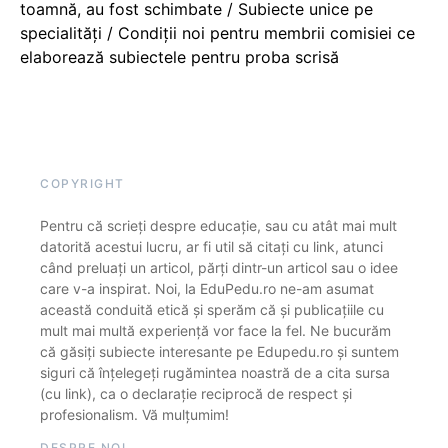
toamnă, au fost schimbate / Subiecte unice pe
specialități / Condiții noi pentru membrii comisiei ce
elaborează subiectele pentru proba scrisă
COPYRIGHT
Pentru că scrieți despre educație, sau cu atât mai mult
datorită acestui lucru, ar fi util să citați cu link, atunci
când preluați un articol, părți dintr-un articol sau o idee
care v-a inspirat. Noi, la EduPedu.ro ne-am asumat
această conduită etică și sperăm că și publicațiile cu
mult mai multă experiență vor face la fel. Ne bucurăm
că găsiți subiecte interesante pe Edupedu.ro și suntem
siguri că înțelegeți rugămintea noastră de a cita sursa
(cu link), ca o declarație reciprocă de respect și
profesionalism. Vă mulțumim!
DESPRE NOI