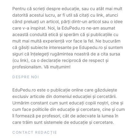
Pentru că scrieți despre educație, sau cu atât mai mult
datorită acestui lucru, ar fi util să citați cu link, atunci
când preluați un articol, părți dintr-un articol sau o idee
care v-a inspirat. Noi, la EduPedu.ro ne-am asumat
această conduită etică și sperăm că și publicațiile cu
mult mai multă experiență vor face la fel. Ne bucurăm
că găsiți subiecte interesante pe Edupedu.ro și suntem
siguri că înțelegeți rugămintea noastră de a cita sursa
(cu link), ca o declarație reciprocă de respect și
profesionalism. Vă mulțumim!
DESPRE NOI
EduPedu.ro este o publicație online care găzduiește
exclusiv articole din domeniul educației și cercetării.
Urmărim constant cum sunt educați copiii noștri, cine și
cum face politicile din educație și cercetare, cine și cum
îi formează pe profesori, cât de adecvate la lumea în
care trăim sunt sistemele de educație și cercetare.
CONTACT REDACȚIE