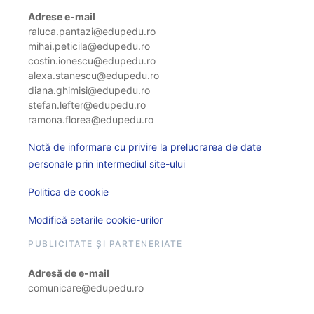
Adrese e-mail
raluca.pantazi@edupedu.ro
mihai.peticila@edupedu.ro
costin.ionescu@edupedu.ro
alexa.stanescu@edupedu.ro
diana.ghimisi@edupedu.ro
stefan.lefter@edupedu.ro
ramona.florea@edupedu.ro
Notă de informare cu privire la prelucrarea de date
personale prin intermediul site-ului
Politica de cookie
Modifică setarile cookie-urilor
PUBLICITATE ȘI PARTENERIATE
Adresă de e-mail
comunicare@edupedu.ro