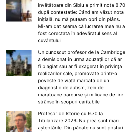
învățătoare din Sibiu a primit nota 8.70
după contestație: Când am văzut nota
inițială, nu mă puteam opri din plâns.
Mi-am dat seama că lucrarea mea nu a
fost corectată în adevăratul sens al
cuvântului
Un cunoscut profesor de la Cambridge
a demisionat în urma acuzațiilor că ar
fi plagiat sau ar fi exagerat în privința
realizărilor sale, promovate printr-o
poveste de viață marcată de un
diagnostic de autism, zeci de
maratoane parcurse și milioane de lire
strânse în scopuri caritabile
Profesor de Istorie cu 9.70 la
Titularizare 2026: Nu prea sunt mari
așteptările. Din păcate nu sunt posturi