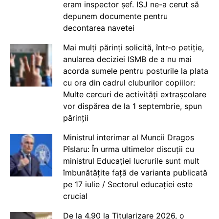
eram inspector șef. ISJ ne-a cerut să
depunem documente pentru
decontarea navetei
Mai mulți părinți solicită, într-o petiție,
anularea deciziei ISMB de a nu mai
acorda sumele pentru posturile la plata
cu ora din cadrul cluburilor copiilor:
Multe cercuri de activități extrașcolare
vor dispărea de la 1 septembrie, spun
părinții
Ministrul interimar al Muncii Dragos
Pîslaru: În urma ultimelor discuții cu
ministrul Educației lucrurile sunt mult
îmbunătățite față de varianta publicată
pe 17 iulie / Sectorul educației este
crucial
De la 4.90 la Titularizare 2026, o