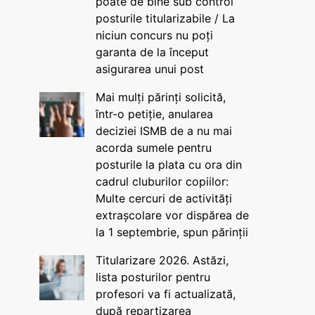
poate de bine sub control
posturile titularizabile / La
niciun concurs nu poți
garanta de la început
asigurarea unui post
Mai mulți părinți solicită,
într-o petiție, anularea
deciziei ISMB de a nu mai
acorda sumele pentru
posturile la plata cu ora din
cadrul cluburilor copiilor:
Multe cercuri de activități
extrașcolare vor dispărea de
la 1 septembrie, spun părinții
Titularizare 2026. Astăzi,
lista posturilor pentru
profesori va fi actualizată,
după repartizarea