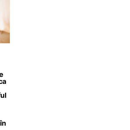
e
 ca
i
ful
în