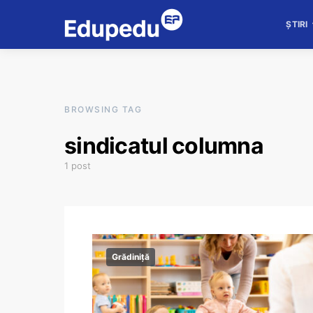
ȘTIRI
BROWSING TAG
sindicatul columna
1 post
Grădiniță