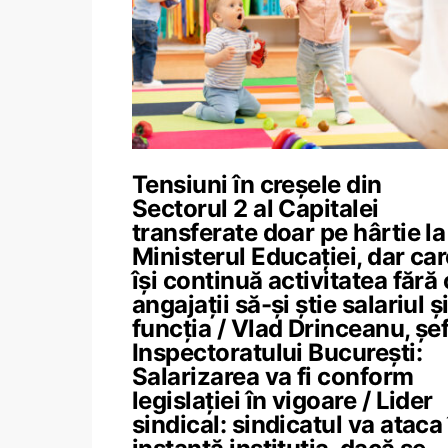
Tensiuni în creșele din
Sectorul 2 al Capitalei
transferate doar pe hârtie la
Ministerul Educației, dar car
își continuă activitatea fără
angajații să-și știe salariul ș
funcția / Vlad Drinceanu, șe
Inspectoratului București:
Salarizarea va fi conform
legislației în vigoare / Lider
sindical: sindicatul va ataca 