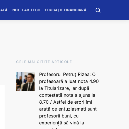
OALĂ
NEXTLAB.TECH
EDUCAȚIE FINANCIARĂ
CELE MAI CITITE ARTICOLE
Profesorul Petruț Rizea: O
profesoară a luat nota 4.90
la Titularizare, iar după
contestații nota a ajuns la
8.70 / Astfel de erori îmi
arată ce entuziasmați sunt
profesorii buni, cu
experiență să vină la