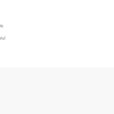
de
lui