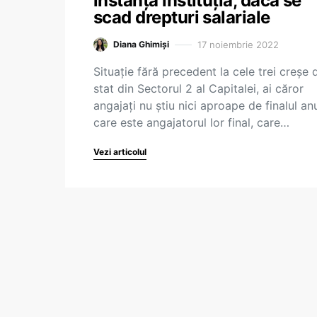
instanță instituția, dacă se
scad drepturi salariale
17 noiembrie 2022
Diana Ghimiși
Situație fără precedent la cele trei creșe 
stat din Sectorul 2 al Capitalei, ai căror
angajați nu știu nici aproape de finalul anu
care este angajatorul lor final, care…
Vezi articolul