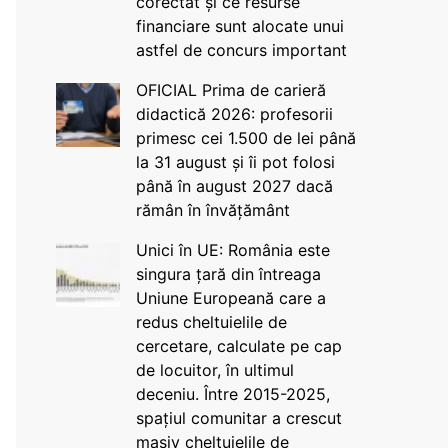
corectat și ce resurse
financiare sunt alocate unui
astfel de concurs important
OFICIAL Prima de carieră
didactică 2026: profesorii
primesc cei 1.500 de lei până
la 31 august și îi pot folosi
până în august 2027 dacă
rămân în învățământ
Unici în UE: România este
singura țară din întreaga
Uniune Europeană care a
redus cheltuielile de
cercetare, calculate pe cap
de locuitor, în ultimul
deceniu. Între 2015-2025,
spațiul comunitar a crescut
masiv cheltuielile de