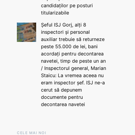
candidaților pe posturi
titularizabile
Șeful ISJ Gorj, alți 8
inspectori și personal
auxiliar trebuie să returneze
peste 55.000 de lei, bani
acordați pentru decontarea
navetei, timp de peste un an
/ Inspectorul general, Marian
Staicu: La vremea aceea nu
eram inspector șef. ISJ ne-a
cerut să depunem
documente pentru
decontarea navetei
CELE MAI NOI