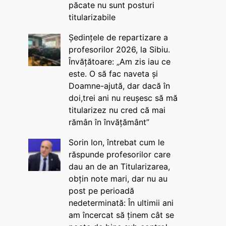
păcate nu sunt posturi
titularizabile
Ședințele de repartizare a
profesorilor 2026, la Sibiu.
Învățătoare: „Am zis iau ce
este. O să fac naveta și
Doamne-ajută, dar dacă în
doi,trei ani nu reușesc să mă
titularizez nu cred că mai
rămân în învățământ”
Sorin Ion, întrebat cum le
răspunde profesorilor care
dau an de an Titularizarea,
obțin note mari, dar nu au
post pe perioadă
nedeterminată: În ultimii ani
am încercat să ținem cât se