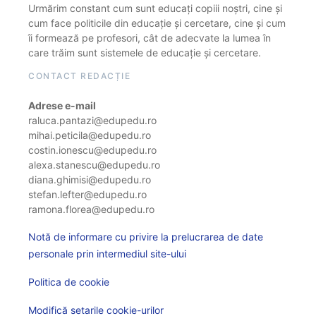
Urmărim constant cum sunt educați copiii noștri, cine și
cum face politicile din educație și cercetare, cine și cum
îi formează pe profesori, cât de adecvate la lumea în
care trăim sunt sistemele de educație și cercetare.
CONTACT REDACȚIE
Adrese e-mail
raluca.pantazi@edupedu.ro
mihai.peticila@edupedu.ro
costin.ionescu@edupedu.ro
alexa.stanescu@edupedu.ro
diana.ghimisi@edupedu.ro
stefan.lefter@edupedu.ro
ramona.florea@edupedu.ro
Notă de informare cu privire la prelucrarea de date
personale prin intermediul site-ului
Politica de cookie
Modifică setarile cookie-urilor