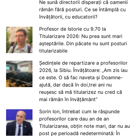
Ne sună directorii disperați că oamenii
rămân fără posturi. Ce se întâmplă cu
învățătorii, cu educatorii?
Profesor de Istorie cu 9.70 la
Titularizare 2026: Nu prea sunt mari
așteptările. Din păcate nu sunt posturi
titularizabile
Ședințele de repartizare a profesorilor
2026, la Sibiu. Învățătoare: „Am zis iau
ce este. O să fac naveta și Doamne-
ajută, dar dacă în doi,trei ani nu
reușesc să mă titularizez nu cred că
mai rămân în învățământ”
Sorin Ion, întrebat cum le răspunde
profesorilor care dau an de an
Titularizarea, obțin note mari, dar nu au
post pe perioadă nedeterminată: În