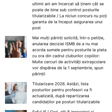
ultimii ani am încercat să ținem cât se
poate de bine sub control posturile
titularizabile / La niciun concurs nu poți
garanta de la început asigurarea unui
post
Mai mulți părinți solicită, într-o petiție,
anularea deciziei ISMB de a nu mai
acorda sumele pentru posturile la plata
cu ora din cadrul cluburilor copiilor:
Multe cercuri de activități extrașcolare
vor dispărea de la 1 septembrie, spun
părinții
Titularizare 2026. Astăzi, lista
posturilor pentru profesori va fi
actualizată, după repartizarea
candidaților pe posturi titularizabile
Șeful ISJ Gorj, alți 8 inspectori și