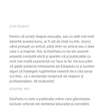
COPYRIGHT
Pentru că scrieți despre educație, sau cu atât mai mult
datorită acestui lucru, ar fi util să citați cu link, atunci
când preluați un articol, părți dintr-un articol sau o idee
care v-a inspirat. Noi, la EduPedu.ro ne-am asumat
această conduită etică și sperăm că și publicațiile cu
mult mai multă experiență vor face la fel. Ne bucurăm
că găsiți subiecte interesante pe Edupedu.ro și suntem
siguri că înțelegeți rugămintea noastră de a cita sursa
(cu link), ca o declarație reciprocă de respect și
profesionalism. Vă mulțumim!
DESPRE NOI
EduPedu.ro este o publicație online care găzduiește
exclusiv articole din domeniul educației și cercetării.