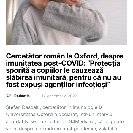
Cercetător român la Oxford, despre
imunitatea post-COVID: ”Protecția
sporită a copiilor le cauzează
slăbirea imunitară, pentru că nu au
fost expuși agenților infecțioși”
12 decembrie 2022
Redacția
Ştefan Dascălu, cercetător în imunologie la
Universitatea Oxford a declarat, într-un interviu
acordat News.ro și citat de G4Media.ro, că se poate
vorbi despre un sindrom post pandemic, valabil în