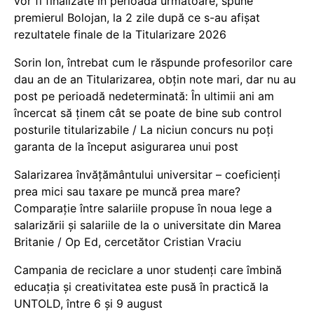
vor fi finalizate în perioada următoare, spune
premierul Bolojan, la 2 zile după ce s-au afișat
rezultatele finale de la Titularizare 2026
Sorin Ion, întrebat cum le răspunde profesorilor care
dau an de an Titularizarea, obțin note mari, dar nu au
post pe perioadă nedeterminată: În ultimii ani am
încercat să ținem cât se poate de bine sub control
posturile titularizabile / La niciun concurs nu poți
garanta de la început asigurarea unui post
Salarizarea învățământului universitar – coeficienți
prea mici sau taxare pe muncă prea mare?
Comparație între salariile propuse în noua lege a
salarizării și salariile de la o universitate din Marea
Britanie / Op Ed, cercetător Cristian Vraciu
Campania de reciclare a unor studenți care îmbină
educația și creativitatea este pusă în practică la
UNTOLD, între 6 și 9 august