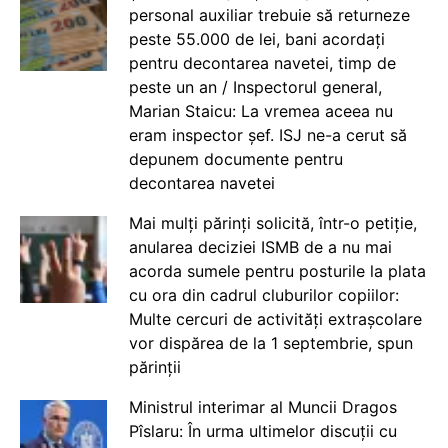
personal auxiliar trebuie să returneze
peste 55.000 de lei, bani acordați
pentru decontarea navetei, timp de
peste un an / Inspectorul general,
Marian Staicu: La vremea aceea nu
eram inspector șef. ISJ ne-a cerut să
depunem documente pentru
decontarea navetei
Mai mulți părinți solicită, într-o petiție,
anularea deciziei ISMB de a nu mai
acorda sumele pentru posturile la plata
cu ora din cadrul cluburilor copiilor:
Multe cercuri de activități extrașcolare
vor dispărea de la 1 septembrie, spun
părinții
Ministrul interimar al Muncii Dragos
Pîslaru: În urma ultimelor discuții cu