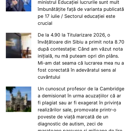
ministrul Educației lucrurile sunt mult
îmbunătățite față de varianta publicată
pe 17 iulie / Sectorul educației este
crucial
De la 4.90 la Titularizare 2026, o
învățătoare din Sibiu a primit nota 8.70
după contestație: Când am văzut nota
inițială, nu mă puteam opri din plâns.
Mi-am dat seama că lucrarea mea nu a
fost corectată în adevăratul sens al
cuvântului
Un cunoscut profesor de la Cambridge
a demisionat în urma acuzațiilor că ar
fi plagiat sau ar fi exagerat în privința
realizărilor sale, promovate printr-o
poveste de viață marcată de un
diagnostic de autism, zeci de
maratoane parcurse și milioane de lire