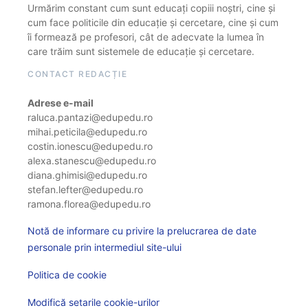
Urmărim constant cum sunt educați copiii noștri, cine și
cum face politicile din educație și cercetare, cine și cum
îi formează pe profesori, cât de adecvate la lumea în
care trăim sunt sistemele de educație și cercetare.
CONTACT REDACȚIE
Adrese e-mail
raluca.pantazi@edupedu.ro
mihai.peticila@edupedu.ro
costin.ionescu@edupedu.ro
alexa.stanescu@edupedu.ro
diana.ghimisi@edupedu.ro
stefan.lefter@edupedu.ro
ramona.florea@edupedu.ro
Notă de informare cu privire la prelucrarea de date
personale prin intermediul site-ului
Politica de cookie
Modifică setarile cookie-urilor