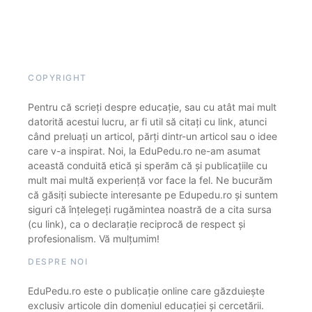
COPYRIGHT
Pentru că scrieți despre educație, sau cu atât mai mult
datorită acestui lucru, ar fi util să citați cu link, atunci
când preluați un articol, părți dintr-un articol sau o idee
care v-a inspirat. Noi, la EduPedu.ro ne-am asumat
această conduită etică și sperăm că și publicațiile cu
mult mai multă experiență vor face la fel. Ne bucurăm
că găsiți subiecte interesante pe Edupedu.ro și suntem
siguri că înțelegeți rugămintea noastră de a cita sursa
(cu link), ca o declarație reciprocă de respect și
profesionalism. Vă mulțumim!
DESPRE NOI
EduPedu.ro este o publicație online care găzduiește
exclusiv articole din domeniul educației și cercetării.