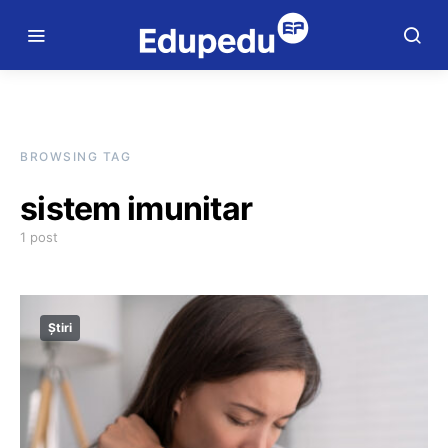
BROWSING TAG
sistem imunitar
1 post
Știri