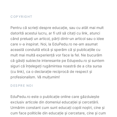
COPYRIGHT
Pentru că scrieți despre educație, sau cu atât mai mult
datorită acestui lucru, ar fi util să citați cu link, atunci
când preluați un articol, părți dintr-un articol sau o idee
care v-a inspirat. Noi, la EduPedu.ro ne-am asumat
această conduită etică și sperăm că și publicațiile cu
mult mai multă experiență vor face la fel. Ne bucurăm
că găsiți subiecte interesante pe Edupedu.ro și suntem
siguri că înțelegeți rugămintea noastră de a cita sursa
(cu link), ca o declarație reciprocă de respect și
profesionalism. Vă mulțumim!
DESPRE NOI
EduPedu.ro este o publicație online care găzduiește
exclusiv articole din domeniul educației și cercetării.
Urmărim constant cum sunt educați copiii noștri, cine și
cum face politicile din educație și cercetare, cine și cum