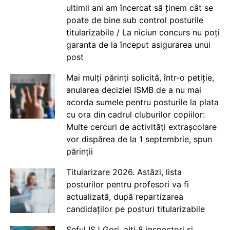
ultimii ani am încercat să ținem cât se
poate de bine sub control posturile
titularizabile / La niciun concurs nu poți
garanta de la început asigurarea unui
post
Mai mulți părinți solicită, într-o petiție,
anularea deciziei ISMB de a nu mai
acorda sumele pentru posturile la plata
cu ora din cadrul cluburilor copiilor:
Multe cercuri de activități extrașcolare
vor dispărea de la 1 septembrie, spun
părinții
Titularizare 2026. Astăzi, lista
posturilor pentru profesori va fi
actualizată, după repartizarea
candidaților pe posturi titularizabile
Șeful ISJ Gorj, alți 8 inspectori și