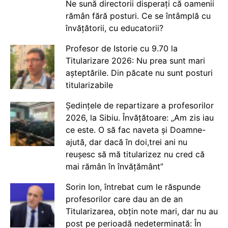
Ne sună directorii disperați că oamenii
rămân fără posturi. Ce se întâmplă cu
învățătorii, cu educatorii?
Profesor de Istorie cu 9.70 la
Titularizare 2026: Nu prea sunt mari
așteptările. Din păcate nu sunt posturi
titularizabile
Ședințele de repartizare a profesorilor
2026, la Sibiu. Învățătoare: „Am zis iau
ce este. O să fac naveta și Doamne-
ajută, dar dacă în doi,trei ani nu
reușesc să mă titularizez nu cred că
mai rămân în învățământ”
Sorin Ion, întrebat cum le răspunde
profesorilor care dau an de an
Titularizarea, obțin note mari, dar nu au
post pe perioadă nedeterminată: În