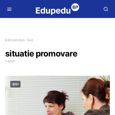
BROWSING TAG
situatie promovare
1 post
Știri