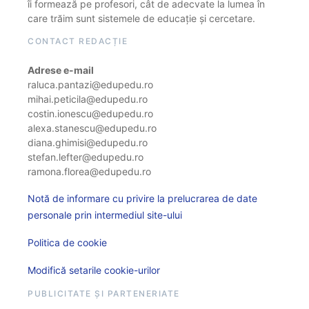
îi formează pe profesori, cât de adecvate la lumea în
care trăim sunt sistemele de educație și cercetare.
CONTACT REDACȚIE
Adrese e-mail
raluca.pantazi@edupedu.ro
mihai.peticila@edupedu.ro
costin.ionescu@edupedu.ro
alexa.stanescu@edupedu.ro
diana.ghimisi@edupedu.ro
stefan.lefter@edupedu.ro
ramona.florea@edupedu.ro
Notă de informare cu privire la prelucrarea de date
personale prin intermediul site-ului
Politica de cookie
Modifică setarile cookie-urilor
PUBLICITATE ȘI PARTENERIATE