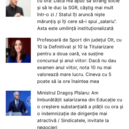
cu ora: Dacă mă apuc să strâng sticle
și să le duc la SGR, câștig mai mult
într-o zi / Statul îți aruncă niște
mărunțiș și îți cere să-i spui „salariu”.
Asta este umilință instituționalizată
Profesoară de Sport din județul Olt, cu
10 la Definitivat și 10 la Titularizare
pentru a doua oară, va susține
concursul și anul viitor: Dacă nu dau
examen anul viitor, nota 10 nu mai
valorează mare lucru. Cineva cu 5
poate să ia ore înaintea mea
Ministrul Dragoș Pîslaru: Am
îmbunătățit salarizarea din Educație cu
o creștere substanțială a plății cu ora și
o indemnizație de dirigenție mai
atractivă / Sindicatele, invitate la
negocieri