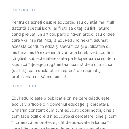
COPYRIGHT
Pentru că scrieți despre educație, sau cu atât mai mult
datorită acestui lucru, ar fi util să citați cu link, atunci
când preluați un articol, părți dintr-un articol sau o idee
care v-a inspirat. Noi, la EduPedu.ro ne-am asumat
această conduită etică și sperăm că și publicațiile cu
mult mai multă experiență vor face la fel. Ne bucurăm
că găsiți subiecte interesante pe Edupedu.ro și suntem
siguri că înțelegeți rugămintea noastră de a cita sursa
(cu link), ca o declarație reciprocă de respect și
profesionalism. Vă mulțumim!
DESPRE NOI
EduPedu.ro este o publicație online care găzduiește
exclusiv articole din domeniul educației și cercetării.
Urmărim constant cum sunt educați copiii noștri, cine și
cum face politicile din educație și cercetare, cine și cum
îi formează pe profesori, cât de adecvate la lumea în
care trăim sunt sistemele de educație și cercetare.