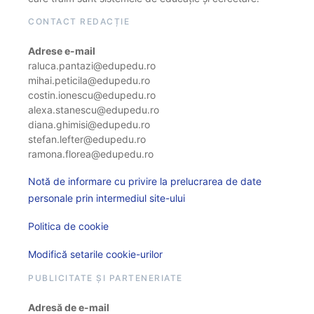
CONTACT REDACȚIE
Adrese e-mail
raluca.pantazi@edupedu.ro
mihai.peticila@edupedu.ro
costin.ionescu@edupedu.ro
alexa.stanescu@edupedu.ro
diana.ghimisi@edupedu.ro
stefan.lefter@edupedu.ro
ramona.florea@edupedu.ro
Notă de informare cu privire la prelucrarea de date
personale prin intermediul site-ului
Politica de cookie
Modifică setarile cookie-urilor
PUBLICITATE ȘI PARTENERIATE
Adresă de e-mail