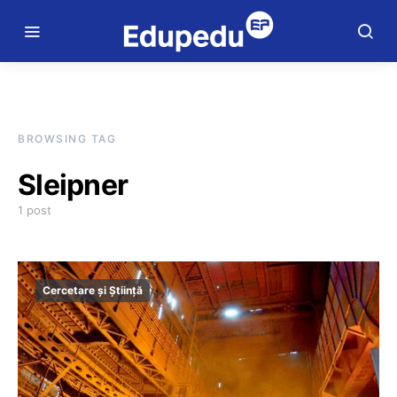
BROWSING TAG
Sleipner
1 post
Cercetare și Știință