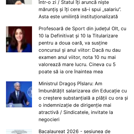
într-o zi / Statul îți aruncă niște
mărunțiș și îți cere să-i spui „salariu”.
Asta este umilință instituționalizată
Profesoară de Sport din județul Olt, cu
10 la Definitivat și 10 la Titularizare
pentru a doua oară, va susține
concursul și anul viitor: Dacă nu dau
examen anul viitor, nota 10 nu mai
valorează mare lucru. Cineva cu 5
poate să ia ore înaintea mea
Ministrul Dragoș Pîslaru: Am
îmbunătățit salarizarea din Educație cu
o creștere substanțială a plății cu ora și
o indemnizație de dirigenție mai
atractivă / Sindicatele, invitate la
negocieri
Bacalaureat 2026 - sesiunea de