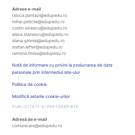
Adrese e-mail
raluca.pantazi@edupedu.ro
mihai.peticila@edupedu.ro
costin.ionescu@edupedu.ro
alexa.stanescu@edupedu.ro
diana.ghimisi@edupedu.ro
stefan.lefter@edupedu.ro
ramona.florea@edupedu.ro
Notă de informare cu privire la prelucrarea de date
personale prin intermediul site-ului
Politica de cookie
Modifică setarile cookie-urilor
PUBLICITATE ȘI PARTENERIATE
Adresă de e-mail
comunicare@edupedu.ro