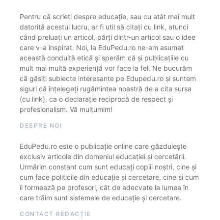
Pentru că scrieți despre educație, sau cu atât mai mult
datorită acestui lucru, ar fi util să citați cu link, atunci
când preluați un articol, părți dintr-un articol sau o idee
care v-a inspirat. Noi, la EduPedu.ro ne-am asumat
această conduită etică și sperăm că și publicațiile cu
mult mai multă experiență vor face la fel. Ne bucurăm
că găsiți subiecte interesante pe Edupedu.ro și suntem
siguri că înțelegeți rugămintea noastră de a cita sursa
(cu link), ca o declarație reciprocă de respect și
profesionalism. Vă mulțumim!
DESPRE NOI
EduPedu.ro este o publicație online care găzduiește
exclusiv articole din domeniul educației și cercetării.
Urmărim constant cum sunt educați copiii noștri, cine și
cum face politicile din educație și cercetare, cine și cum
îi formează pe profesori, cât de adecvate la lumea în
care trăim sunt sistemele de educație și cercetare.
CONTACT REDACȚIE