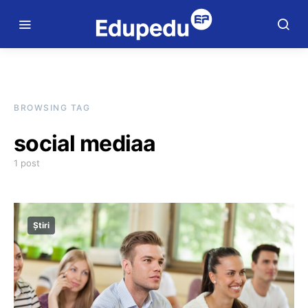
BROWSING TAG
social mediaa
1 post
Știri