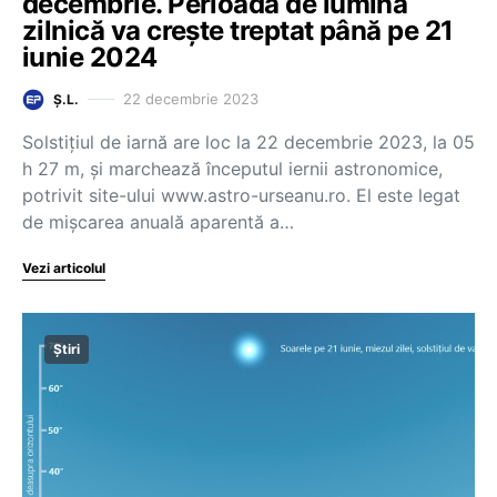
decembrie. Perioada de lumină
zilnică va crește treptat până pe 21
iunie 2024
22 decembrie 2023
Ș.L.
Solstiţiul de iarnă are loc la 22 decembrie 2023, la 05
h 27 m, şi marchează începutul iernii astronomice,
potrivit site-ului www.astro-urseanu.ro. El este legat
de mişcarea anuală aparentă a…
Vezi articolul
Știri