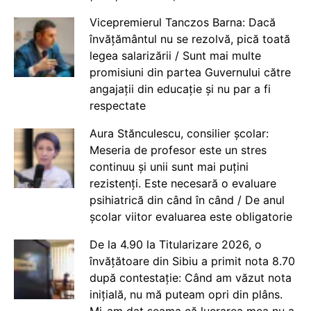
Vicepremierul Tanczos Barna: Dacă
învățământul nu se rezolvă, pică toată
legea salarizării / Sunt mai multe
promisiuni din partea Guvernului către
angajații din educație și nu par a fi
respectate
Aura Stănculescu, consilier școlar:
Meseria de profesor este un stres
continuu și unii sunt mai puțini
rezistenți. Este necesară o evaluare
psihiatrică din când în când / De anul
școlar viitor evaluarea este obligatorie
De la 4.90 la Titularizare 2026, o
învățătoare din Sibiu a primit nota 8.70
după contestație: Când am văzut nota
inițială, nu mă puteam opri din plâns.
Mi-am dat seama că lucrarea mea nu a