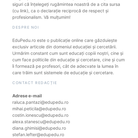
siguri că înțelegeți rugămintea noastră de a cita sursa
(cu link), ca o declarație reciprocă de respect și
profesionalism. Vă mulțumim!
DESPRE NOI
EduPedu.ro este o publicație online care găzduiește
exclusiv articole din domeniul educației și cercetării.
Urmărim constant cum sunt educați copiii noștri, cine și
cum face politicile din educație și cercetare, cine și cum
îi formează pe profesori, cât de adecvate la lumea în
care trăim sunt sistemele de educație și cercetare.
CONTACT REDACȚIE
Adrese e-mail
raluca.pantazi@edupedu.ro
mihai.peticila@edupedu.ro
costin.ionescu@edupedu.ro
alexa.stanescu@edupedu.ro
diana.ghimisi@edupedu.ro
stefan.lefter@edupedu.ro