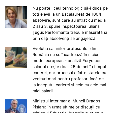
Nu poate liceul tehnologic să-i ducă pe
toți elevii la un Bacalaureat de 100%
absolvire, sunt care au intrat cu media
2 sau 3, spune inspectoarea Iuliana
Țugui: Performanța trebuie măsurată și
prin câți absolvenți se angajează
Evoluția salariilor profesorilor din
România nu se încadrează în niciun
model european - analiză Eurydice:
salariul crește doar 25 de ani în timpul
carierei, dar procesul e între statele cu
venituri mari pentru profesori încă de
la începutul carierei și cele cu cele mai
mici salarii
Ministrul interimar al Muncii Dragos
Pîslaru: În urma ultimelor discuții cu
ministrul Educației lucrurile sunt mult