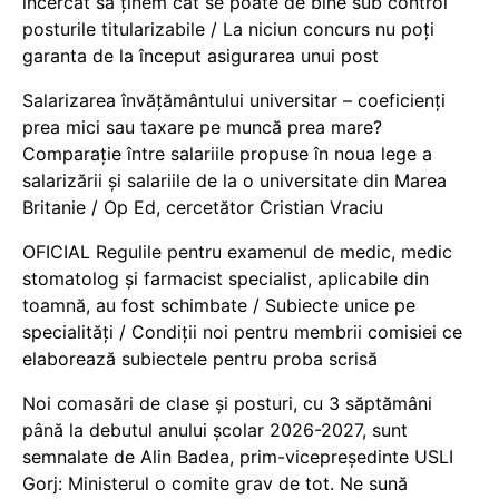
încercat să ținem cât se poate de bine sub control
posturile titularizabile / La niciun concurs nu poți
garanta de la început asigurarea unui post
Salarizarea învățământului universitar – coeficienți
prea mici sau taxare pe muncă prea mare?
Comparație între salariile propuse în noua lege a
salarizării și salariile de la o universitate din Marea
Britanie / Op Ed, cercetător Cristian Vraciu
OFICIAL Regulile pentru examenul de medic, medic
stomatolog și farmacist specialist, aplicabile din
toamnă, au fost schimbate / Subiecte unice pe
specialități / Condiții noi pentru membrii comisiei ce
elaborează subiectele pentru proba scrisă
Noi comasări de clase și posturi, cu 3 săptămâni
până la debutul anului școlar 2026-2027, sunt
semnalate de Alin Badea, prim-vicepreședinte USLI
Gorj: Ministerul o comite grav de tot. Ne sună