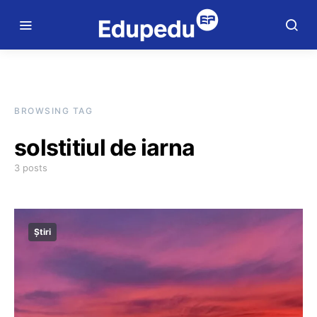
BROWSING TAG
solstitiul de iarna
3 posts
Știri