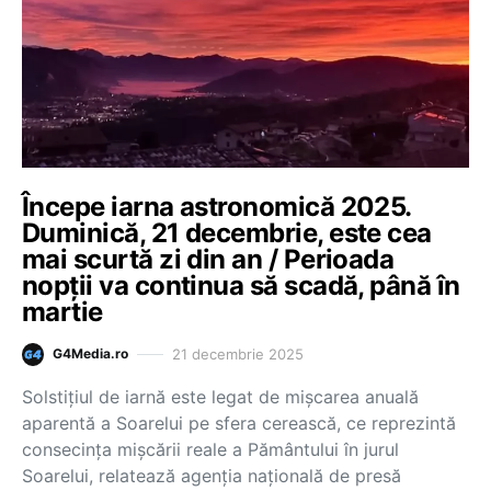
Începe iarna astronomică 2025.
Duminică, 21 decembrie, este cea
mai scurtă zi din an / Perioada
nopții va continua să scadă, până în
martie
21 decembrie 2025
G4Media.ro
Solstiţiul de iarnă este legat de mișcarea anuală
aparentă a Soarelui pe sfera cerească, ce reprezintă
consecința mișcării reale a Pământului în jurul
Soarelui, relatează agenția națională de presă