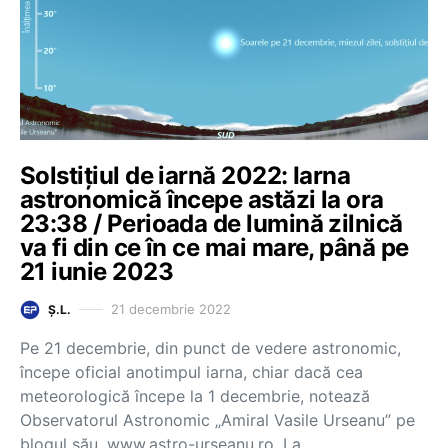
Solstițiul de iarnă 2022: Iarna
astronomică începe astăzi la ora
23:38 / Perioada de lumină zilnică
va fi din ce în ce mai mare, până pe
21 iunie 2023
21 decembrie 2022
Ș.L.
Pe 21 decembrie, din punct de vedere astronomic,
începe oficial anotimpul iarna, chiar dacă cea
meteorologică începe la 1 decembrie, notează
Observatorul Astronomic „Amiral Vasile Urseanu” pe
blogul său, www.astro-urseanu.ro. La…