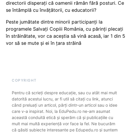
directorii disperați că oamenii rămân fără posturi. Ce
se întâmplă cu învățătorii, cu educatorii?
Peste jumătate dintre minorii participanți la
programele Salvați Copiii România, cu părinți plecați
în străinătate, vor ca aceștia să vină acasă, iar 1 din 5
vor să se mute și ei în țara străină
COPYRIGHT
Pentru că scrieți despre educație, sau cu atât mai mult
datorită acestui lucru, ar fi util să citați cu link, atunci
când preluați un articol, părți dintr-un articol sau o idee
care v-a inspirat. Noi, la EduPedu.ro ne-am asumat
această conduită etică și sperăm că și publicațiile cu
mult mai multă experiență vor face la fel. Ne bucurăm
că găsiți subiecte interesante pe Edupedu.ro și suntem