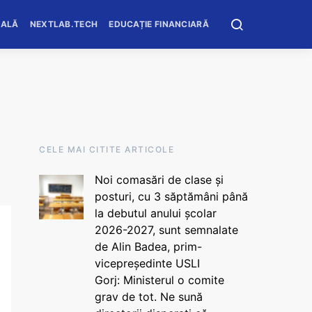
OALĂ
NEXTLAB.TECH
EDUCAȚIE FINANCIARĂ
CELE MAI CITITE ARTICOLE
Noi comasări de clase și
posturi, cu 3 săptămâni până
la debutul anului școlar
2026-2027, sunt semnalate
de Alin Badea, prim-
vicepreședinte USLI
Gorj: Ministerul o comite
grav de tot. Ne sună