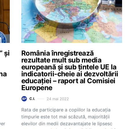
 și
România înregistrează
rezultate mult sub media
europeană și sub țintele UE la
ana
indicatorii-cheie ai dezvoltării
educației – raport al Comisiei
Europene
24 mai 2022
C.I.
Rata de participare a copiilor la educația
timpurie este tot mai scăzută, majorității
Der
elevilor din medii dezavantajate le lipsesc