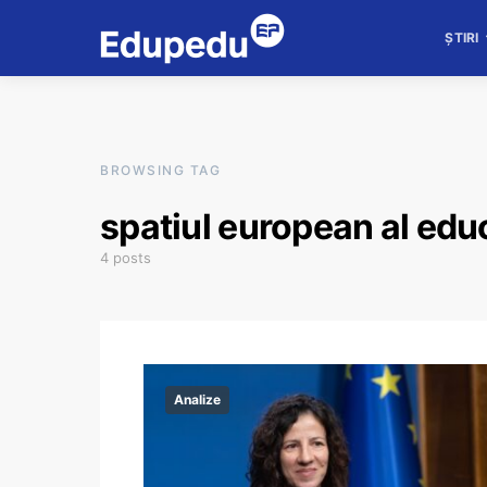
ȘTIRI
BROWSING TAG
spatiul european al educ
4 posts
Analize