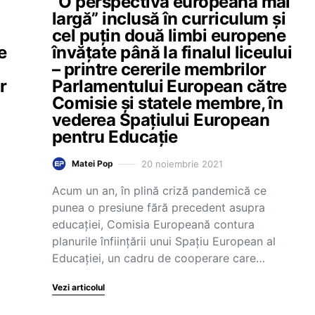
“O perspectivă europeană mai
largă” inclusă în curriculum și
cel puțin două limbi europene
e
învățate până la finalul liceului
– printre cererile membrilor
r
Parlamentului European către
Comisie și statele membre, în
vederea Spațiului European
pentru Educație
20 noiembrie 2021
Matei Pop
Acum un an, în plină criză pandemică ce
punea o presiune fără precedent asupra
educației, Comisia Europeană contura
planurile înființării unui Spațiu European al
Educației, un cadru de cooperare care…
Vezi articolul