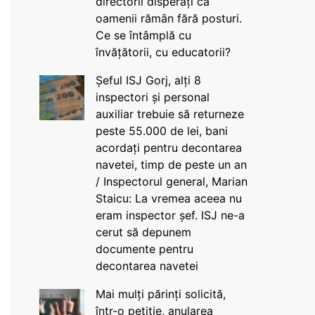
directorii disperați că
oamenii rămân fără posturi.
Ce se întâmplă cu
învățătorii, cu educatorii?
Șeful ISJ Gorj, alți 8
inspectori și personal
auxiliar trebuie să returneze
peste 55.000 de lei, bani
acordați pentru decontarea
navetei, timp de peste un an
/ Inspectorul general, Marian
Staicu: La vremea aceea nu
eram inspector șef. ISJ ne-a
cerut să depunem
documente pentru
decontarea navetei
Mai mulți părinți solicită,
într-o petiție, anularea