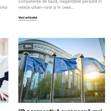
competențe de bază, inegalitățile persistă în
liul
relația urban-rural și în ceea…
,
Vezi articolul
Știri