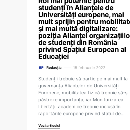
Rol mai puternic pentru
studenți în Alianțele de
Universități europene, mai
mult sprijin pentru mobilitat
și mai multă digitalizare:
poziția Alianței organizațiilo
de studenți din România
privind Spațiul European al
Educației
15 februarie 2022
Redacția
Studenții trebuie să participe mai mult la
guvernanța Alianțelor de Universități
Europene, mobilitatea fizică trebuie să-și
păstreze importanța, iar Monitorizarea
libertății academice trebuie inclusă în
raportările europene privind statul de…
Vezi articolul