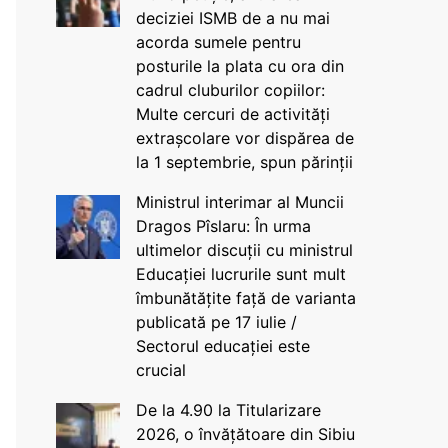
deciziei ISMB de a nu mai
acorda sumele pentru
posturile la plata cu ora din
cadrul cluburilor copiilor:
Multe cercuri de activități
extrașcolare vor dispărea de
la 1 septembrie, spun părinții
Ministrul interimar al Muncii
Dragos Pîslaru: În urma
ultimelor discuții cu ministrul
Educației lucrurile sunt mult
îmbunătățite față de varianta
publicată pe 17 iulie /
Sectorul educației este
crucial
De la 4.90 la Titularizare
2026, o învățătoare din Sibiu