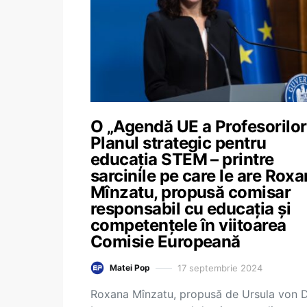
O „Agendă UE a Profesorilor”
Planul strategic pentru
educația STEM – printre
sarcinile pe care le are Rox
Mînzatu, propusă comisar
responsabil cu educația și
competențele în viitoarea
Comisie Europeană
17 septembrie 2024
Matei Pop
Roxana Mînzatu, propusă de Ursula von 