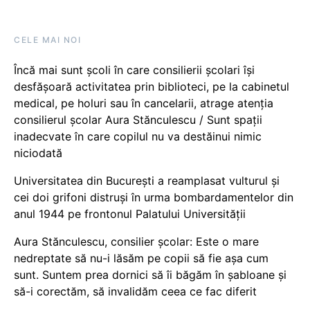
CELE MAI NOI
Încă mai sunt școli în care consilierii școlari își
desfășoară activitatea prin biblioteci, pe la cabinetul
medical, pe holuri sau în cancelarii, atrage atenția
consilierul școlar Aura Stănculescu / Sunt spații
inadecvate în care copilul nu va destăinui nimic
niciodată
Universitatea din București a reamplasat vulturul și
cei doi grifoni distruși în urma bombardamentelor din
anul 1944 pe frontonul Palatului Universității
Aura Stănculescu, consilier școlar: Este o mare
nedreptate să nu-i lăsăm pe copii să fie așa cum
sunt. Suntem prea dornici să îi băgăm în șabloane și
să-i corectăm, să invalidăm ceea ce fac diferit