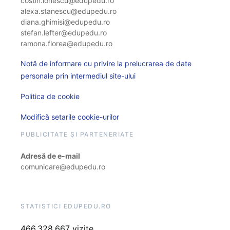
costin.ionescu@edupedu.ro
alexa.stanescu@edupedu.ro
diana.ghimisi@edupedu.ro
stefan.lefter@edupedu.ro
ramona.florea@edupedu.ro
Notă de informare cu privire la prelucrarea de date
personale prin intermediul site-ului
Politica de cookie
Modifică setarile cookie-urilor
PUBLICITATE ȘI PARTENERIATE
Adresă de e-mail
comunicare@edupedu.ro
STATISTICI EDUPEDU.RO
466.328.667 vizite