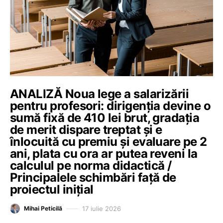
ANALIZĂ Noua lege a salarizării
pentru profesori: dirigenția devine o
sumă fixă de 410 lei brut, gradația
de merit dispare treptat și e
înlocuită cu premiu și evaluare pe 2
ani, plata cu ora ar putea reveni la
calculul pe norma didactică /
Principalele schimbări față de
proiectul inițial
17 iulie 2026
Mihai Peticilă