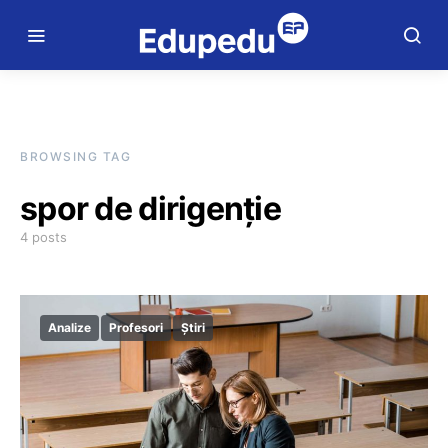
BROWSING TAG
spor de dirigenție
4 posts
Analize
Profesori
Știri