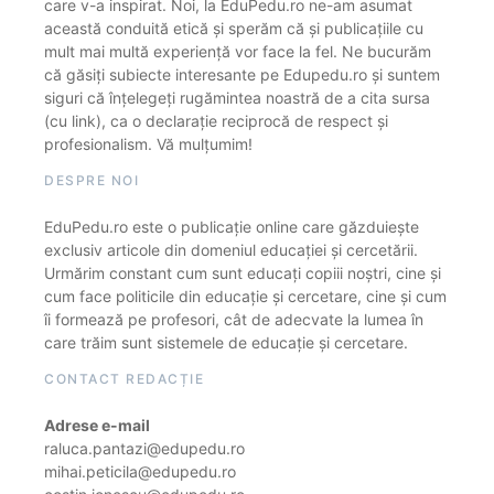
care v-a inspirat. Noi, la EduPedu.ro ne-am asumat
această conduită etică și sperăm că și publicațiile cu
mult mai multă experiență vor face la fel. Ne bucurăm
că găsiți subiecte interesante pe Edupedu.ro și suntem
siguri că înțelegeți rugămintea noastră de a cita sursa
(cu link), ca o declarație reciprocă de respect și
profesionalism. Vă mulțumim!
DESPRE NOI
EduPedu.ro este o publicație online care găzduiește
exclusiv articole din domeniul educației și cercetării.
Urmărim constant cum sunt educați copiii noștri, cine și
cum face politicile din educație și cercetare, cine și cum
îi formează pe profesori, cât de adecvate la lumea în
care trăim sunt sistemele de educație și cercetare.
CONTACT REDACȚIE
Adrese e-mail
raluca.pantazi@edupedu.ro
mihai.peticila@edupedu.ro