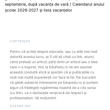
septembrie, după vacanța de vară / Calendarul anului
școlar 2026-2027 și lista vacanțelor
COPYRIGHT
Pentru că scrieți despre educație, sau cu atât mai mult
datorită acestui lucru, ar fi util să citați cu link, atunci
când preluați un articol, părți dintr-un articol sau o idee
care v-a inspirat. Noi, la EduPedu.ro ne-am asumat
această conduită etică și sperăm că și publicațiile cu
mult mai multă experiență vor face la fel. Ne bucurăm
că găsiți subiecte interesante pe Edupedu.ro și suntem
siguri că înțelegeți rugămintea noastră de a cita sursa
(cu link), ca o declarație reciprocă de respect și
profesionalism. Vă mulțumim!
DESPRE NOI