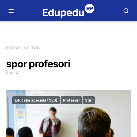
BROWSING TAG
spor profesori
5 posts
Educație specială (CES)
Profesori
Știri