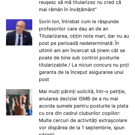
reușesc să mă titularizez nu cred că
mai rămân în învățământ”
Sorin Ion, întrebat cum le răspunde
profesorilor care dau an de an
Titularizarea, obțin note mari, dar nu au
post pe perioadă nedeterminată: În
ultimii ani am încercat să ținem cât se
poate de bine sub control posturile
titularizabile / La niciun concurs nu poți
garanta de la început asigurarea unui
post
Mai mulți părinți solicită, într-o petiție,
anularea deciziei ISMB de a nu mai
acorda sumele pentru posturile la plata
cu ora din cadrul cluburilor copiilor:
Multe cercuri de activități extrașcolare
vor dispărea de la 1 septembrie, spun
părinții