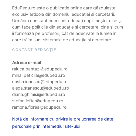
EduPedu.ro este o publicație online care găzduiește
exclusiv articole din domeniul educației și cercetării.
Urmărim constant cum sunt educați copiii noștri, cine și
cum face politicile din educație și cercetare, cine și cum
îi formează pe profesori, cât de adecvate la lumea în
care trăim sunt sistemele de educație și cercetare.
CONTACT REDACȚIE
Adrese e-mail
raluca.pantazi@edupedu.ro
mihai.peticila@edupedu.ro
costin.ionescu@edupedu.ro
alexa.stanescu@edupedu.ro
diana.ghimisi@edupedu.ro
stefan.lefter@edupedu.ro
ramona.florea@edupedu.ro
Notă de informare cu privire la prelucrarea de date
personale prin intermediul site-ului