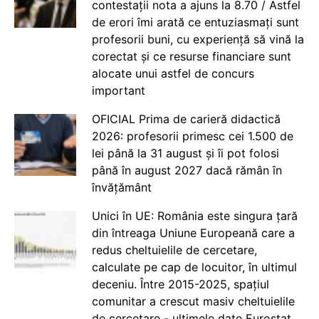
contestații nota a ajuns la 8.70 / Astfel
de erori îmi arată ce entuziasmați sunt
profesorii buni, cu experiență să vină la
corectat și ce resurse financiare sunt
alocate unui astfel de concurs
important
OFICIAL Prima de carieră didactică
2026: profesorii primesc cei 1.500 de
lei până la 31 august și îi pot folosi
până în august 2027 dacă rămân în
învățământ
Unici în UE: România este singura țară
din întreaga Uniune Europeană care a
redus cheltuielile de cercetare,
calculate pe cap de locuitor, în ultimul
deceniu. Între 2015-2025, spațiul
comunitar a crescut masiv cheltuielile
de cercetare - ultimele date Eurostat