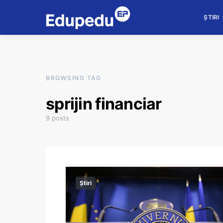
ȘTIRI
BROWSING TAG
sprijin financiar
9 posts
Știri