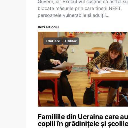
Guvern, iar Executivul susține că astfel su
blocate măsurile prin care tinerii NEET,
persoanele vulnerabile și adulții…
Vezi articolul
EduCare
Utilitar
Familiile din Ucraina care a
copiii în grădinițele și școlil