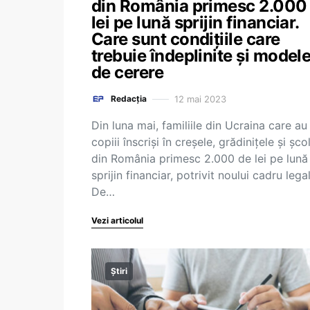
din România primesc 2.000
lei pe lună sprijin financiar.
Care sunt condițiile care
trebuie îndeplinite și model
de cerere
12 mai 2023
Redacția
Din luna mai, familiile din Ucraina care au
copiii înscriși în creșele, grădinițele și școl
din România primesc 2.000 de lei pe lună
sprijin financiar, potrivit noului cadru legal
De…
Vezi articolul
Știri