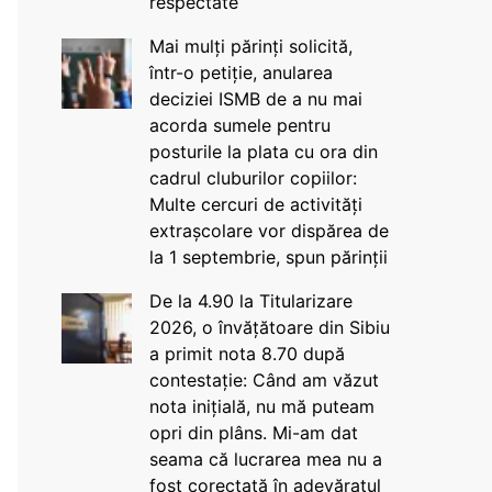
respectate
Mai mulți părinți solicită,
într-o petiție, anularea
deciziei ISMB de a nu mai
acorda sumele pentru
posturile la plata cu ora din
cadrul cluburilor copiilor:
Multe cercuri de activități
extrașcolare vor dispărea de
la 1 septembrie, spun părinții
De la 4.90 la Titularizare
2026, o învățătoare din Sibiu
a primit nota 8.70 după
contestație: Când am văzut
nota inițială, nu mă puteam
opri din plâns. Mi-am dat
seama că lucrarea mea nu a
fost corectată în adevăratul