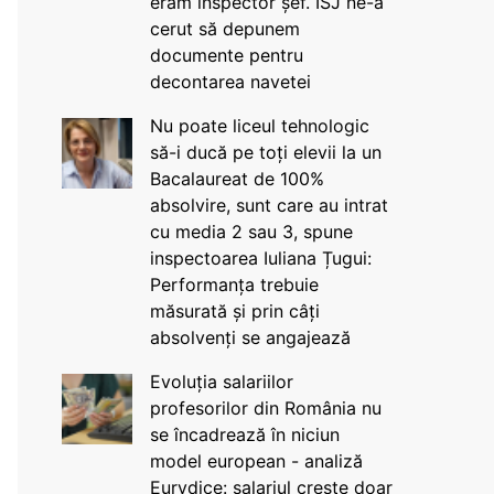
eram inspector șef. ISJ ne-a
cerut să depunem
documente pentru
decontarea navetei
Nu poate liceul tehnologic
să-i ducă pe toți elevii la un
Bacalaureat de 100%
absolvire, sunt care au intrat
cu media 2 sau 3, spune
inspectoarea Iuliana Țugui:
Performanța trebuie
măsurată și prin câți
absolvenți se angajează
Evoluția salariilor
profesorilor din România nu
se încadrează în niciun
model european - analiză
Eurydice: salariul crește doar