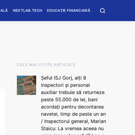
OALĂ
NEXTLAB.TECH
EDUCAȚIE FINANCIARĂ
CELE MAI CITITE ARTICOLE
Șeful ISJ Gorj, alți 8
inspectori și personal
auxiliar trebuie să returneze
peste 55.000 de lei, bani
acordați pentru decontarea
navetei, timp de peste un an
/ Inspectorul general, Marian
Staicu: La vremea aceea nu