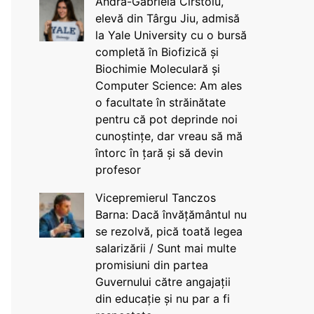
Andra-Gabriela Cîrstoiu,
elevă din Târgu Jiu, admisă
la Yale University cu o bursă
completă în Biofizică și
Biochimie Moleculară și
Computer Science: Am ales
o facultate în străinătate
pentru că pot deprinde noi
cunoștințe, dar vreau să mă
întorc în țară și să devin
profesor
Vicepremierul Tanczos
Barna: Dacă învățământul nu
se rezolvă, pică toată legea
salarizării / Sunt mai multe
promisiuni din partea
Guvernului către angajații
din educație și nu par a fi