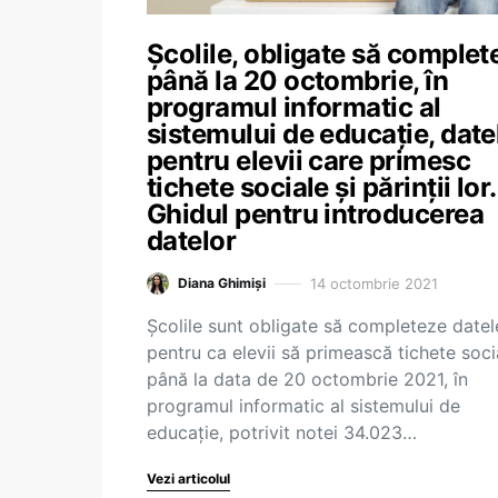
Școlile, obligate să complet
până la 20 octombrie, în
programul informatic al
sistemului de educație, date
pentru elevii care primesc
tichete sociale și părinții lor.
Ghidul pentru introducerea
datelor
14 octombrie 2021
Diana Ghimiși
Școlile sunt obligate să completeze datel
pentru ca elevii să primească tichete soci
până la data de 20 octombrie 2021, în
programul informatic al sistemului de
educație, potrivit notei 34.023…
Vezi articolul