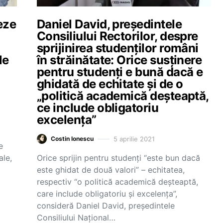
eze
Daniel David, președintele
Consiliului Rectorilor, despre
sprijinirea studenților români
le
în străinătate: Orice susținere
pentru studenți e bună dacă e
ghidată de echitate și de o
„politică academică deșteaptă,
ce include obligatoriu
excelența”
5 aprilie 2021
Costin Ionescu
e
ale,
Orice sprijin pentru studenți “este bun dacă
este ghidat de două valori” – echitatea,
respectiv “o politică academică deșteaptă,
care include obligatoriu și excelența”,
consideră Daniel David, președintele
Consiliului Național…