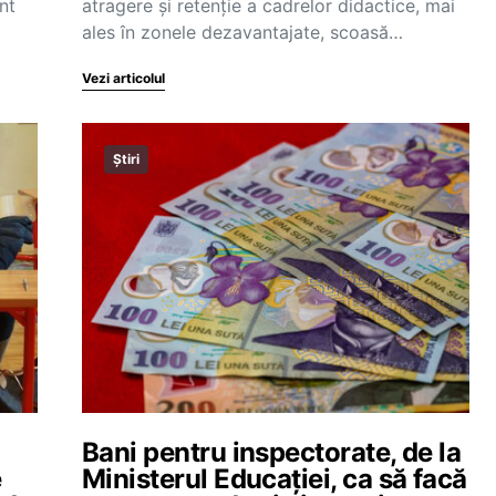
nt
atragere și retenție a cadrelor didactice, mai
ales în zonele dezavantajate, scoasă…
Vezi articolul
Știri
u
Bani pentru inspectorate, de la
e
Ministerul Educației, ca să facă