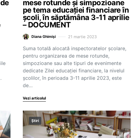
 de
mese rotunde și simpozioane
pe tema educației financiare în
școli, în săptămâna 3-11 aprilie
e
– DOCUMENT
21 martie 2023
Diana Ghimiși
Suma totală alocată inspectoratelor școlare,
pentru organizarea de mese rotunde,
ile
simpozioane sau alte tipuri de evenimente
dedicate Zilei educației financiare, la nivelul
.
școlilor, în perioada 3-11 aprilie 2023, este
de…
Vezi articolul
Știri