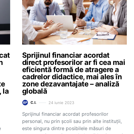
cat
Sprijinul financiar acordat
n
direct profesorilor ar fi cea mai
eficientă formă de atragere a
cadrelor didactice, mai ales în
te
zone dezavantajate – analiză
 la
globală
24 iunie 2023
C.I.
Sprijinul financiar acordat profesorilor
personal, nu prin școli sau prin alte instituții,
e
este singura dintre posibilele măsuri de