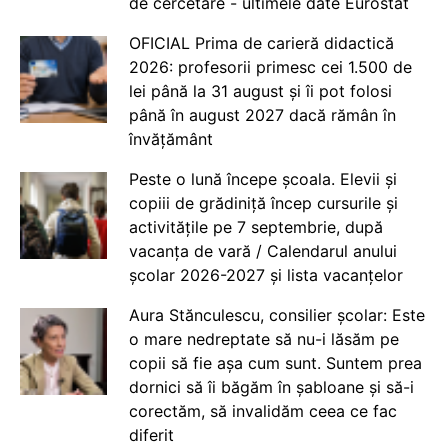
de cercetare - ultimele date Eurostat
OFICIAL Prima de carieră didactică
2026: profesorii primesc cei 1.500 de
lei până la 31 august și îi pot folosi
până în august 2027 dacă rămân în
învățământ
Peste o lună începe școala. Elevii și
copiii de grădiniță încep cursurile și
activitățile pe 7 septembrie, după
vacanța de vară / Calendarul anului
școlar 2026-2027 și lista vacanțelor
Aura Stănculescu, consilier școlar: Este
o mare nedreptate să nu-i lăsăm pe
copii să fie așa cum sunt. Suntem prea
dornici să îi băgăm în șabloane și să-i
corectăm, să invalidăm ceea ce fac
diferit