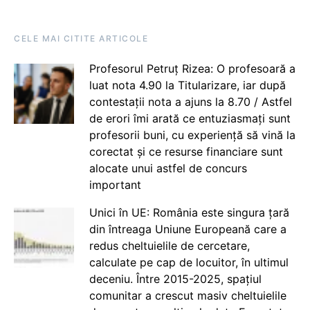
CELE MAI CITITE ARTICOLE
Profesorul Petruț Rizea: O profesoară a
luat nota 4.90 la Titularizare, iar după
contestații nota a ajuns la 8.70 / Astfel
de erori îmi arată ce entuziasmați sunt
profesorii buni, cu experiență să vină la
corectat și ce resurse financiare sunt
alocate unui astfel de concurs
important
Unici în UE: România este singura țară
din întreaga Uniune Europeană care a
redus cheltuielile de cercetare,
calculate pe cap de locuitor, în ultimul
deceniu. Între 2015-2025, spațiul
comunitar a crescut masiv cheltuielile