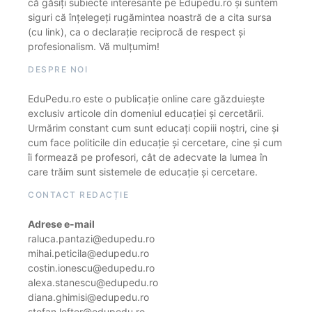
că găsiți subiecte interesante pe Edupedu.ro și suntem
siguri că înțelegeți rugămintea noastră de a cita sursa
(cu link), ca o declarație reciprocă de respect și
profesionalism. Vă mulțumim!
DESPRE NOI
EduPedu.ro este o publicație online care găzduiește
exclusiv articole din domeniul educației și cercetării.
Urmărim constant cum sunt educați copiii noștri, cine și
cum face politicile din educație și cercetare, cine și cum
îi formează pe profesori, cât de adecvate la lumea în
care trăim sunt sistemele de educație și cercetare.
CONTACT REDACȚIE
Adrese e-mail
raluca.pantazi@edupedu.ro
mihai.peticila@edupedu.ro
costin.ionescu@edupedu.ro
alexa.stanescu@edupedu.ro
diana.ghimisi@edupedu.ro
stefan.lefter@edupedu.ro