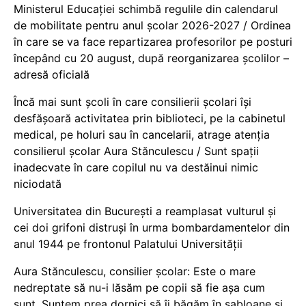
Ministerul Educației schimbă regulile din calendarul
de mobilitate pentru anul școlar 2026-2027 / Ordinea
în care se va face repartizarea profesorilor pe posturi
începând cu 20 august, după reorganizarea școlilor –
adresă oficială
Încă mai sunt școli în care consilierii școlari își
desfășoară activitatea prin biblioteci, pe la cabinetul
medical, pe holuri sau în cancelarii, atrage atenția
consilierul școlar Aura Stănculescu / Sunt spații
inadecvate în care copilul nu va destăinui nimic
niciodată
Universitatea din București a reamplasat vulturul și
cei doi grifoni distruși în urma bombardamentelor din
anul 1944 pe frontonul Palatului Universității
Aura Stănculescu, consilier școlar: Este o mare
nedreptate să nu-i lăsăm pe copii să fie așa cum
sunt. Suntem prea dornici să îi băgăm în șabloane și