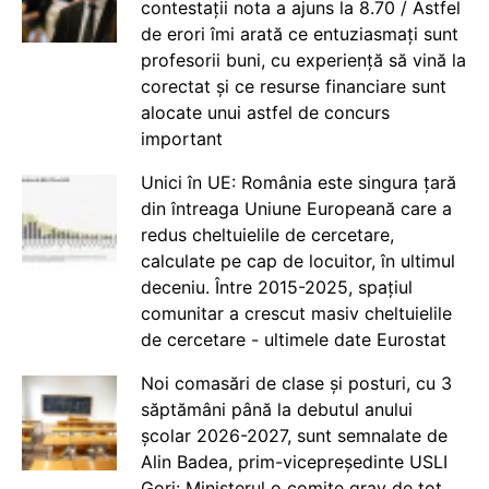
contestații nota a ajuns la 8.70 / Astfel
de erori îmi arată ce entuziasmați sunt
profesorii buni, cu experiență să vină la
corectat și ce resurse financiare sunt
alocate unui astfel de concurs
important
Unici în UE: România este singura țară
din întreaga Uniune Europeană care a
redus cheltuielile de cercetare,
calculate pe cap de locuitor, în ultimul
deceniu. Între 2015-2025, spațiul
comunitar a crescut masiv cheltuielile
de cercetare - ultimele date Eurostat
Noi comasări de clase și posturi, cu 3
săptămâni până la debutul anului
școlar 2026-2027, sunt semnalate de
Alin Badea, prim-vicepreședinte USLI
Gorj: Ministerul o comite grav de tot.