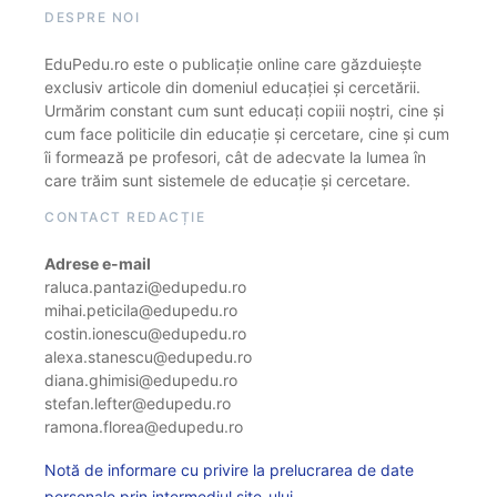
DESPRE NOI
EduPedu.ro este o publicație online care găzduiește
exclusiv articole din domeniul educației și cercetării.
Urmărim constant cum sunt educați copiii noștri, cine și
cum face politicile din educație și cercetare, cine și cum
îi formează pe profesori, cât de adecvate la lumea în
care trăim sunt sistemele de educație și cercetare.
CONTACT REDACȚIE
Adrese e-mail
raluca.pantazi@edupedu.ro
mihai.peticila@edupedu.ro
costin.ionescu@edupedu.ro
alexa.stanescu@edupedu.ro
diana.ghimisi@edupedu.ro
stefan.lefter@edupedu.ro
ramona.florea@edupedu.ro
Notă de informare cu privire la prelucrarea de date
personale prin intermediul site-ului