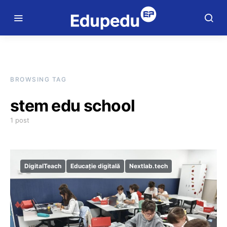
BROWSING TAG
stem edu school
1 post
DigitalTeach
Educație digitală
Nextlab.tech