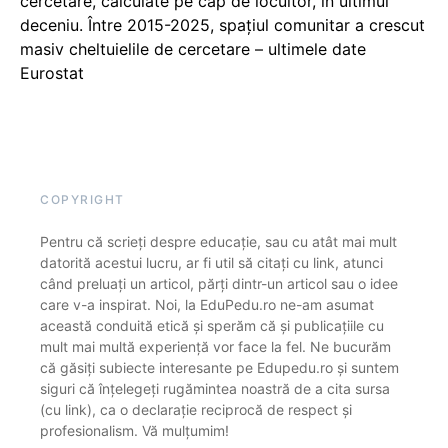
cercetare, calculate pe cap de locuitor, în ultimul
deceniu. Între 2015-2025, spațiul comunitar a crescut
masiv cheltuielile de cercetare – ultimele date
Eurostat
COPYRIGHT
Pentru că scrieți despre educație, sau cu atât mai mult
datorită acestui lucru, ar fi util să citați cu link, atunci
când preluați un articol, părți dintr-un articol sau o idee
care v-a inspirat. Noi, la EduPedu.ro ne-am asumat
această conduită etică și sperăm că și publicațiile cu
mult mai multă experiență vor face la fel. Ne bucurăm
că găsiți subiecte interesante pe Edupedu.ro și suntem
siguri că înțelegeți rugămintea noastră de a cita sursa
(cu link), ca o declarație reciprocă de respect și
profesionalism. Vă mulțumim!