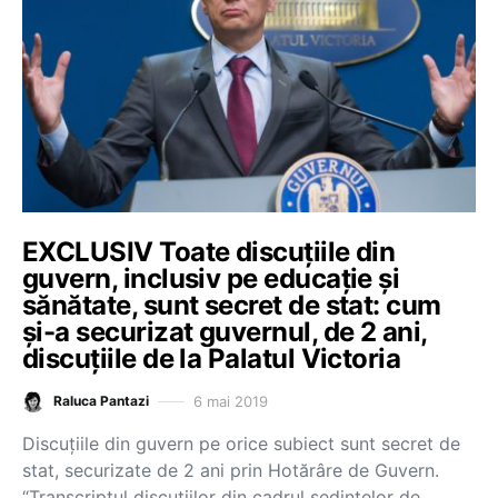
EXCLUSIV Toate discuțiile din
guvern, inclusiv pe educație și
sănătate, sunt secret de stat: cum
și-a securizat guvernul, de 2 ani,
discuțiile de la Palatul Victoria
6 mai 2019
Raluca Pantazi
Discuțiile din guvern pe orice subiect sunt secret de
stat, securizate de 2 ani prin Hotărâre de Guvern.
“Transcriptul discuțiilor din cadrul ședințelor de