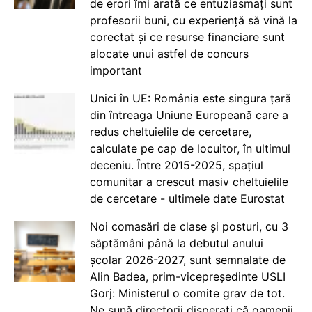
de erori îmi arată ce entuziasmați sunt
profesorii buni, cu experiență să vină la
corectat și ce resurse financiare sunt
alocate unui astfel de concurs
important
Unici în UE: România este singura țară
din întreaga Uniune Europeană care a
redus cheltuielile de cercetare,
calculate pe cap de locuitor, în ultimul
deceniu. Între 2015-2025, spațiul
comunitar a crescut masiv cheltuielile
de cercetare - ultimele date Eurostat
Noi comasări de clase și posturi, cu 3
săptămâni până la debutul anului
școlar 2026-2027, sunt semnalate de
Alin Badea, prim-vicepreședinte USLI
Gorj: Ministerul o comite grav de tot.
Ne sună directorii disperați că oamenii