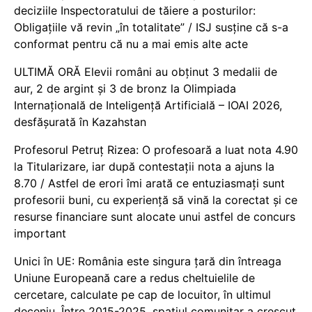
deciziile Inspectoratului de tăiere a posturilor:
Obligațiile vă revin „în totalitate” / ISJ susține că s-a
conformat pentru că nu a mai emis alte acte
ULTIMĂ ORĂ Elevii români au obținut 3 medalii de
aur, 2 de argint și 3 de bronz la Olimpiada
Internațională de Inteligență Artificială – IOAI 2026,
desfășurată în Kazahstan
Profesorul Petruț Rizea: O profesoară a luat nota 4.90
la Titularizare, iar după contestații nota a ajuns la
8.70 / Astfel de erori îmi arată ce entuziasmați sunt
profesorii buni, cu experiență să vină la corectat și ce
resurse financiare sunt alocate unui astfel de concurs
important
Unici în UE: România este singura țară din întreaga
Uniune Europeană care a redus cheltuielile de
cercetare, calculate pe cap de locuitor, în ultimul
deceniu. Între 2015-2025, spațiul comunitar a crescut