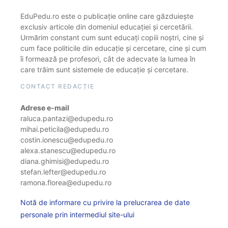
EduPedu.ro este o publicație online care găzduiește
exclusiv articole din domeniul educației și cercetării.
Urmărim constant cum sunt educați copiii noștri, cine și
cum face politicile din educație și cercetare, cine și cum
îi formează pe profesori, cât de adecvate la lumea în
care trăim sunt sistemele de educație și cercetare.
CONTACT REDACȚIE
Adrese e-mail
raluca.pantazi@edupedu.ro
mihai.peticila@edupedu.ro
costin.ionescu@edupedu.ro
alexa.stanescu@edupedu.ro
diana.ghimisi@edupedu.ro
stefan.lefter@edupedu.ro
ramona.florea@edupedu.ro
Notă de informare cu privire la prelucrarea de date
personale prin intermediul site-ului