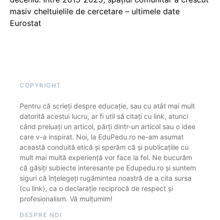
masiv cheltuielile de cercetare – ultimele date
Eurostat
COPYRIGHT
Pentru că scrieți despre educație, sau cu atât mai mult
datorită acestui lucru, ar fi util să citați cu link, atunci
când preluați un articol, părți dintr-un articol sau o idee
care v-a inspirat. Noi, la EduPedu.ro ne-am asumat
această conduită etică și sperăm că și publicațiile cu
mult mai multă experiență vor face la fel. Ne bucurăm
că găsiți subiecte interesante pe Edupedu.ro și suntem
siguri că înțelegeți rugămintea noastră de a cita sursa
(cu link), ca o declarație reciprocă de respect și
profesionalism. Vă mulțumim!
DESPRE NOI