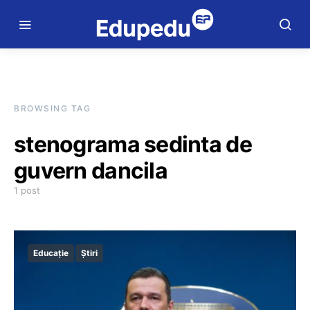
BROWSING TAG
stenograma sedinta de
guvern dancila
1 post
Educație
Știri