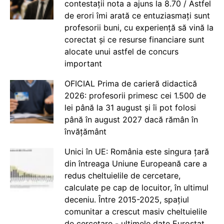
contestații nota a ajuns la 8.70 / Astfel
de erori îmi arată ce entuziasmați sunt
profesorii buni, cu experiență să vină la
corectat și ce resurse financiare sunt
alocate unui astfel de concurs
important
OFICIAL Prima de carieră didactică
2026: profesorii primesc cei 1.500 de
lei până la 31 august și îi pot folosi
până în august 2027 dacă rămân în
învățământ
Unici în UE: România este singura țară
din întreaga Uniune Europeană care a
redus cheltuielile de cercetare,
calculate pe cap de locuitor, în ultimul
deceniu. Între 2015-2025, spațiul
comunitar a crescut masiv cheltuielile
de cercetare - ultimele date Eurostat