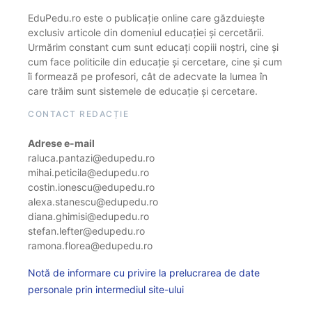
EduPedu.ro este o publicație online care găzduiește
exclusiv articole din domeniul educației și cercetării.
Urmărim constant cum sunt educați copiii noștri, cine și
cum face politicile din educație și cercetare, cine și cum
îi formează pe profesori, cât de adecvate la lumea în
care trăim sunt sistemele de educație și cercetare.
CONTACT REDACȚIE
Adrese e-mail
raluca.pantazi@edupedu.ro
mihai.peticila@edupedu.ro
costin.ionescu@edupedu.ro
alexa.stanescu@edupedu.ro
diana.ghimisi@edupedu.ro
stefan.lefter@edupedu.ro
ramona.florea@edupedu.ro
Notă de informare cu privire la prelucrarea de date
personale prin intermediul site-ului