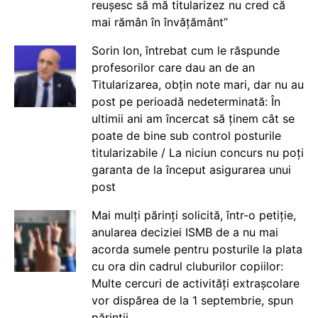
reușesc să mă titularizez nu cred că
mai rămân în învățământ”
Sorin Ion, întrebat cum le răspunde
profesorilor care dau an de an
Titularizarea, obțin note mari, dar nu au
post pe perioadă nedeterminată: În
ultimii ani am încercat să ținem cât se
poate de bine sub control posturile
titularizabile / La niciun concurs nu poți
garanta de la început asigurarea unui
post
Mai mulți părinți solicită, într-o petiție,
anularea deciziei ISMB de a nu mai
acorda sumele pentru posturile la plata
cu ora din cadrul cluburilor copiilor:
Multe cercuri de activități extrașcolare
vor dispărea de la 1 septembrie, spun
părinții