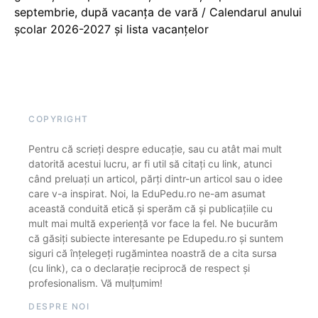
septembrie, după vacanța de vară / Calendarul anului
școlar 2026-2027 și lista vacanțelor
COPYRIGHT
Pentru că scrieți despre educație, sau cu atât mai mult
datorită acestui lucru, ar fi util să citați cu link, atunci
când preluați un articol, părți dintr-un articol sau o idee
care v-a inspirat. Noi, la EduPedu.ro ne-am asumat
această conduită etică și sperăm că și publicațiile cu
mult mai multă experiență vor face la fel. Ne bucurăm
că găsiți subiecte interesante pe Edupedu.ro și suntem
siguri că înțelegeți rugămintea noastră de a cita sursa
(cu link), ca o declarație reciprocă de respect și
profesionalism. Vă mulțumim!
DESPRE NOI