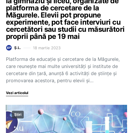
la gimnaziu și liceu, organizate de
platforma de cercetare de la
Măgurele. Elevii pot propune
experimente, pot face interviuri cu
cercetători sau studii cu măsurători
proprii până pe 19 mai
18 martie 2023
Ș.L.
Platforma de educație și cercetare de la Măgurele,
care reunește mai multe universități și institute de
cercetare din țară, anunță 6 activități de științe și
promovarea acestora, pentru elevii și…
Vezi articolul
Știri