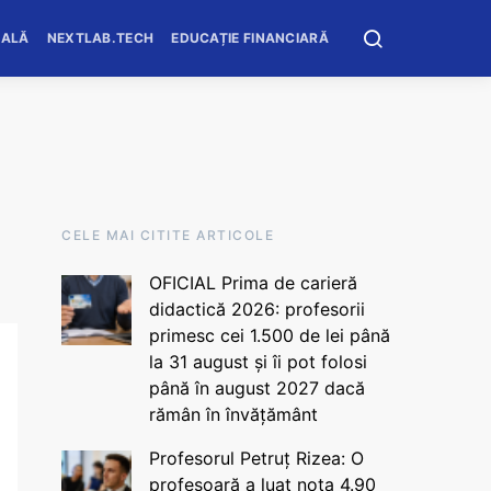
OALĂ
NEXTLAB.TECH
EDUCAȚIE FINANCIARĂ
CELE MAI CITITE ARTICOLE
OFICIAL Prima de carieră
didactică 2026: profesorii
primesc cei 1.500 de lei până
la 31 august și îi pot folosi
până în august 2027 dacă
rămân în învățământ
Profesorul Petruț Rizea: O
profesoară a luat nota 4.90