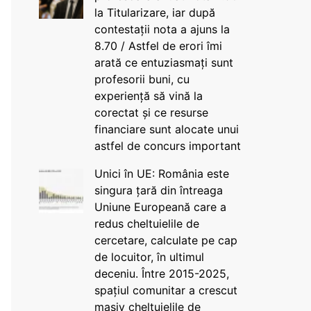
la Titularizare, iar după
contestații nota a ajuns la
8.70 / Astfel de erori îmi
arată ce entuziasmați sunt
profesorii buni, cu
experiență să vină la
corectat și ce resurse
financiare sunt alocate unui
astfel de concurs important
Unici în UE: România este
singura țară din întreaga
Uniune Europeană care a
redus cheltuielile de
cercetare, calculate pe cap
de locuitor, în ultimul
deceniu. Între 2015-2025,
spațiul comunitar a crescut
masiv cheltuielile de