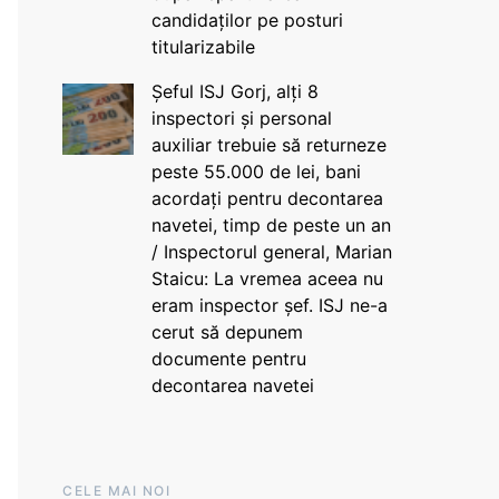
candidaților pe posturi
titularizabile
Șeful ISJ Gorj, alți 8
inspectori și personal
auxiliar trebuie să returneze
peste 55.000 de lei, bani
acordați pentru decontarea
navetei, timp de peste un an
/ Inspectorul general, Marian
Staicu: La vremea aceea nu
eram inspector șef. ISJ ne-a
cerut să depunem
documente pentru
decontarea navetei
CELE MAI NOI