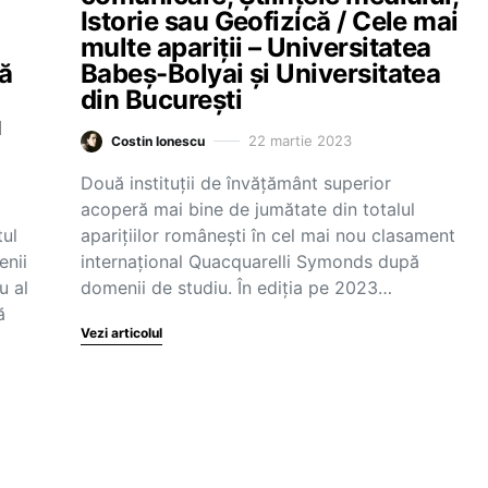
Istorie sau Geofizică / Cele mai
multe apariții – Universitatea
mă
Babeș-Bolyai și Universitatea
din București
u
22 martie 2023
Costin Ionescu
Două instituții de învățământ superior
acoperă mai bine de jumătate din totalul
tul
aparițiilor românești în cel mai nou clasament
enii
internațional Quacquarelli Symonds după
u al
domenii de studiu. În ediția pe 2023…
ă
Vezi articolul