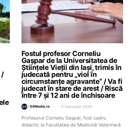
Fostul profesor Corneliu
Gașpar de la Universitatea de
Științele Vieții din Iași, trimis în
 /
judecată pentru „viol în
circumstanțe agravante” / Va fi
judecat în stare de arest / Riscă
,
între 7 și 12 ani de închisoare
ele
5 februarie 2026
G4Media.ro
Profesorul Corneliu Gașpar, fost cadru
didactic la Facultatea de Medicină Veterinară