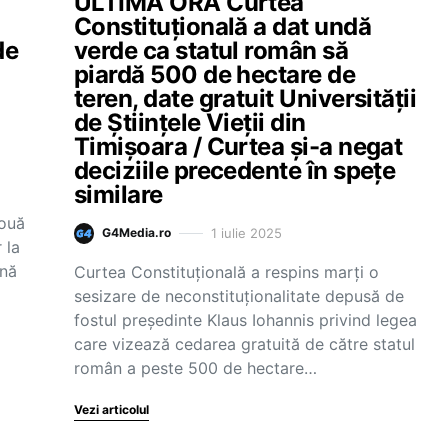
ULTIMA ORĂ Curtea
Constituțională a dat undă
de
verde ca statul român să
piardă 500 de hectare de
teren, date gratuit Universității
de Științele Vieții din
Timișoara / Curtea și-a negat
deciziile precedente în spețe
similare
nouă
1 iulie 2025
G4Media.ro
 la
ână
Curtea Constituțională a respins marți o
sesizare de neconstituționalitate depusă de
fostul președinte Klaus Iohannis privind legea
care vizează cedarea gratuită de către statul
român a peste 500 de hectare…
Vezi articolul