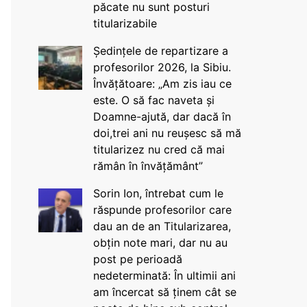
păcate nu sunt posturi
titularizabile
Ședințele de repartizare a
profesorilor 2026, la Sibiu.
Învățătoare: „Am zis iau ce
este. O să fac naveta și
Doamne-ajută, dar dacă în
doi,trei ani nu reușesc să mă
titularizez nu cred că mai
rămân în învățământ”
Sorin Ion, întrebat cum le
răspunde profesorilor care
dau an de an Titularizarea,
obțin note mari, dar nu au
post pe perioadă
nedeterminată: În ultimii ani
am încercat să ținem cât se