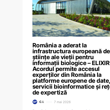
România a aderat la
infrastructura europeană de
științe ale vieții pentru
informații biologice – ELIXIR
Acordul permite accesul
experților din România la
platforme europene de date
servicii bioinformatice și reț
de expertiză
7 mai 2026
C.I.