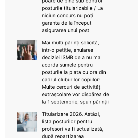
poate de bine sub control
posturile titularizabile / La
niciun concurs nu poți
garanta de la început
asigurarea unui post
Mai mulți părinți solicită,
într-o petiție, anularea
deciziei ISMB de a nu mai
acorda sumele pentru
posturile la plata cu ora din
cadrul cluburilor copiilor:
Multe cercuri de activități
extrașcolare vor dispărea de
la 1 septembrie, spun părinții
Titularizare 2026. Astăzi,
lista posturilor pentru
profesori va fi actualizată,
după repartizarea