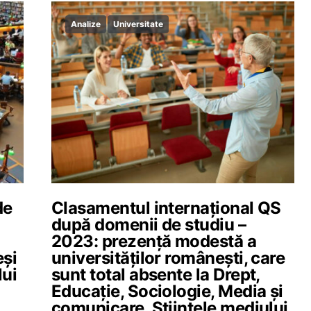
Analize
Universitate
de
Clasamentul internațional QS
după domenii de studiu –
i
2023: prezență modestă a
eși
universităților românești, care
lui
sunt total absente la Drept,
Educație, Sociologie, Media și
comunicare, Științele mediului,