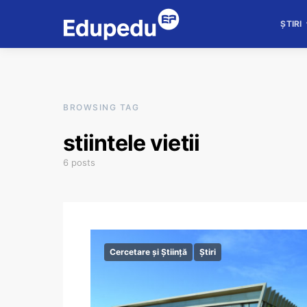
ȘTIRI
BROWSING TAG
stiintele vietii
6 posts
Cercetare și Știință
Știri