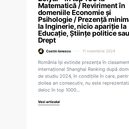
Matematică / Reviriment în
domeniile Economie și
Psihologie / Prezență mini
la Inginerie, nicio apariție la
Educație, Științe politice sa
Drept
11 noiembrie 2024
Costin Ionescu
România își extinde prezența în clasamen
internațional Shanghai Ranking după dom
de studiu 2024, în condițiile în care, pentr
doilea an consecutiv, nu este reprezentat
deloc în top 1000…
Vezi articolul