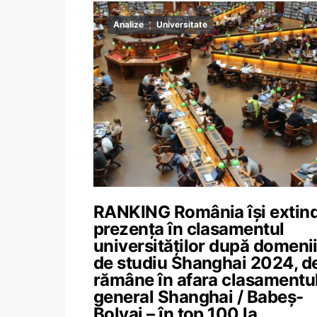
Analize
Universitate
RANKING România își extin
prezența în clasamentul
universităților după domeni
de studiu Shanghai 2024, d
rămâne în afara clasamentu
general Shanghai / Babeș-
Bolyai – în top 100 la