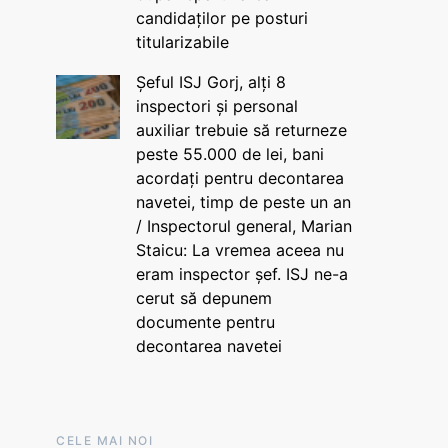
candidaților pe posturi
titularizabile
Șeful ISJ Gorj, alți 8
inspectori și personal
auxiliar trebuie să returneze
peste 55.000 de lei, bani
acordați pentru decontarea
navetei, timp de peste un an
/ Inspectorul general, Marian
Staicu: La vremea aceea nu
eram inspector șef. ISJ ne-a
cerut să depunem
documente pentru
decontarea navetei
CELE MAI NOI