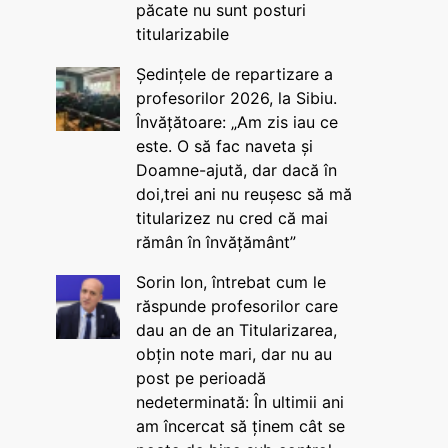
păcate nu sunt posturi
titularizabile
Ședințele de repartizare a
profesorilor 2026, la Sibiu.
Învățătoare: „Am zis iau ce
este. O să fac naveta și
Doamne-ajută, dar dacă în
doi,trei ani nu reușesc să mă
titularizez nu cred că mai
rămân în învățământ”
Sorin Ion, întrebat cum le
răspunde profesorilor care
dau an de an Titularizarea,
obțin note mari, dar nu au
post pe perioadă
nedeterminată: În ultimii ani
am încercat să ținem cât se