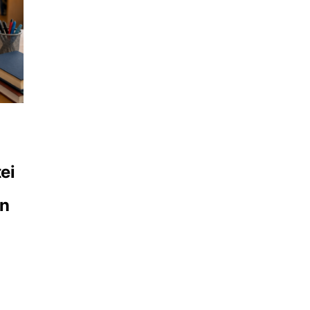
ei
un