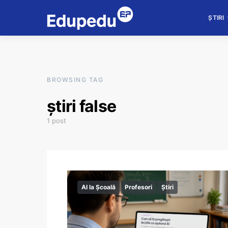
ȘTIRI
BROWSING TAG
știri false
1 post
AI la Școală
Profesori
Știri