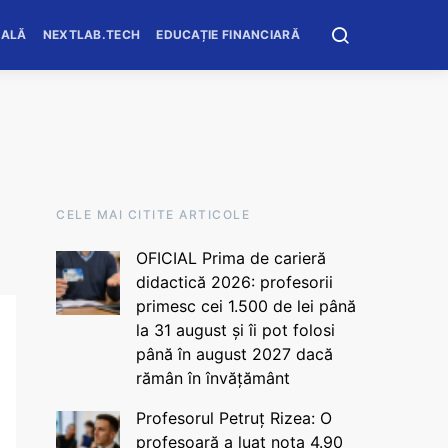
OALĂ
NEXTLAB.TECH
EDUCAȚIE FINANCIARĂ
CELE MAI CITITE ARTICOLE
OFICIAL Prima de carieră
didactică 2026: profesorii
primesc cei 1.500 de lei până
la 31 august și îi pot folosi
până în august 2027 dacă
rămân în învățământ
Profesorul Petruț Rizea: O
profesoară a luat nota 4.90