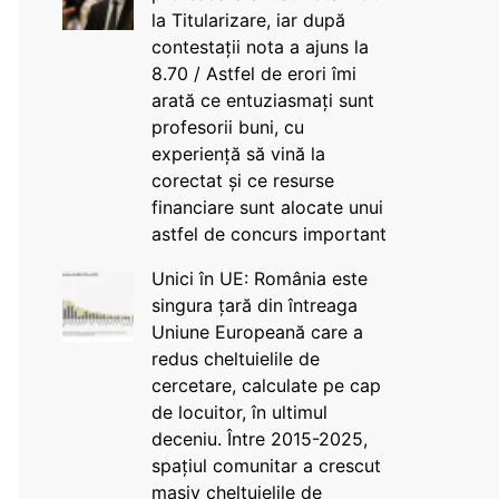
la Titularizare, iar după
contestații nota a ajuns la
8.70 / Astfel de erori îmi
arată ce entuziasmați sunt
profesorii buni, cu
experiență să vină la
corectat și ce resurse
financiare sunt alocate unui
astfel de concurs important
Unici în UE: România este
singura țară din întreaga
Uniune Europeană care a
redus cheltuielile de
cercetare, calculate pe cap
de locuitor, în ultimul
deceniu. Între 2015-2025,
spațiul comunitar a crescut
masiv cheltuielile de