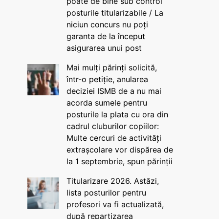
poate de bine sub control
posturile titularizabile / La
niciun concurs nu poți
garanta de la început
asigurarea unui post
Mai mulți părinți solicită,
într-o petiție, anularea
deciziei ISMB de a nu mai
acorda sumele pentru
posturile la plata cu ora din
cadrul cluburilor copiilor:
Multe cercuri de activități
extrașcolare vor dispărea de
la 1 septembrie, spun părinții
Titularizare 2026. Astăzi,
lista posturilor pentru
profesori va fi actualizată,
după repartizarea