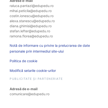
Adrese e-mail
raluca.pantazi@edupedu.ro
mihai.peticila@edupedu.ro
costin.ionescu@edupedu.ro
alexa.stanescu@edupedu.ro
diana.ghimisi@edupedu.ro
stefan.lefter@edupedu.ro
ramona.florea@edupedu.ro
Notă de informare cu privire la prelucrarea de date
personale prin intermediul site-ului
Politica de cookie
Modifică setarile cookie-urilor
PUBLICITATE ȘI PARTENERIATE
Adresă de e-mail
comunicare@edupedu.ro