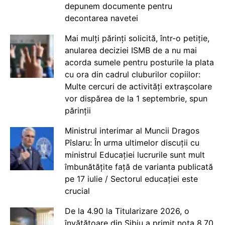
depunem documente pentru
decontarea navetei
Mai mulți părinți solicită, într-o petiție,
anularea deciziei ISMB de a nu mai
acorda sumele pentru posturile la plata
cu ora din cadrul cluburilor copiilor:
Multe cercuri de activități extrașcolare
vor dispărea de la 1 septembrie, spun
părinții
Ministrul interimar al Muncii Dragos
Pîslaru: În urma ultimelor discuții cu
ministrul Educației lucrurile sunt mult
îmbunătățite față de varianta publicată
pe 17 iulie / Sectorul educației este
crucial
De la 4.90 la Titularizare 2026, o
învățătoare din Sibiu a primit nota 8.70