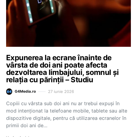
Expunerea la ecrane înainte de
vârsta de doi ani poate afecta
dezvoltarea limbajului, somnul și
relația cu părinții – Studiu
27 iunie 2026
G4Media.ro
Copiii cu vârsta sub doi ani nu ar trebui expuși în
mod intenționat la telefoane mobile, tablete sau alte
dispozitive digitale, pentru că utilizarea ecranelor în
primii doi ani de…