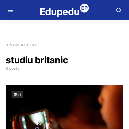
BROWSING TAG
studiu britanic
6 posts
Știri