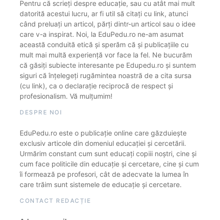
Pentru că scrieți despre educație, sau cu atât mai mult
datorită acestui lucru, ar fi util să citați cu link, atunci
când preluați un articol, părți dintr-un articol sau o idee
care v-a inspirat. Noi, la EduPedu.ro ne-am asumat
această conduită etică și sperăm că și publicațiile cu
mult mai multă experiență vor face la fel. Ne bucurăm
că găsiți subiecte interesante pe Edupedu.ro și suntem
siguri că înțelegeți rugămintea noastră de a cita sursa
(cu link), ca o declarație reciprocă de respect și
profesionalism. Vă mulțumim!
DESPRE NOI
EduPedu.ro este o publicație online care găzduiește
exclusiv articole din domeniul educației și cercetării.
Urmărim constant cum sunt educați copiii noștri, cine și
cum face politicile din educație și cercetare, cine și cum
îi formează pe profesori, cât de adecvate la lumea în
care trăim sunt sistemele de educație și cercetare.
CONTACT REDACȚIE