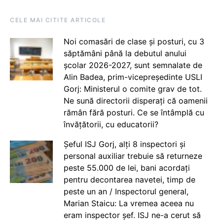
CELE MAI CITITE ARTICOLE
Noi comasări de clase și posturi, cu 3
săptămâni până la debutul anului
școlar 2026-2027, sunt semnalate de
Alin Badea, prim-vicepreședinte USLI
Gorj: Ministerul o comite grav de tot.
Ne sună directorii disperați că oamenii
rămân fără posturi. Ce se întâmplă cu
învățătorii, cu educatorii?
Șeful ISJ Gorj, alți 8 inspectori și
personal auxiliar trebuie să returneze
peste 55.000 de lei, bani acordați
pentru decontarea navetei, timp de
peste un an / Inspectorul general,
Marian Staicu: La vremea aceea nu
eram inspector șef. ISJ ne-a cerut să