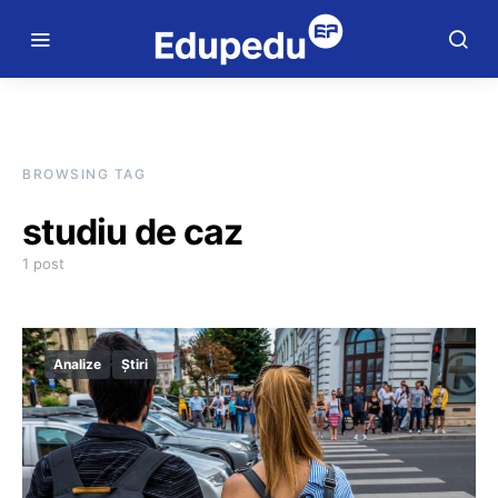
BROWSING TAG
studiu de caz
1 post
Analize
Știri