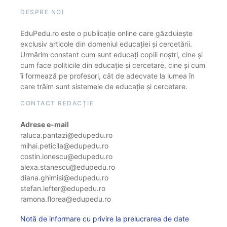
DESPRE NOI
EduPedu.ro este o publicație online care găzduiește
exclusiv articole din domeniul educației și cercetării.
Urmărim constant cum sunt educați copiii noștri, cine și
cum face politicile din educație și cercetare, cine și cum
îi formează pe profesori, cât de adecvate la lumea în
care trăim sunt sistemele de educație și cercetare.
CONTACT REDACȚIE
Adrese e-mail
raluca.pantazi@edupedu.ro
mihai.peticila@edupedu.ro
costin.ionescu@edupedu.ro
alexa.stanescu@edupedu.ro
diana.ghimisi@edupedu.ro
stefan.lefter@edupedu.ro
ramona.florea@edupedu.ro
Notă de informare cu privire la prelucrarea de date