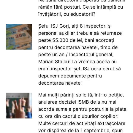
rămân fără posturi. Ce se întâmplă cu
învățătorii, cu educatorii?
Șeful ISJ Gorj, alți 8 inspectori și
personal auxiliar trebuie să returneze
peste 55.000 de lei, bani acordați
pentru decontarea navetei, timp de
peste un an / Inspectorul general,
Marian Staicu: La vremea aceea nu
eram inspector șef. ISJ ne-a cerut să
depunem documente pentru
decontarea navetei
Mai mulți părinți solicită, într-o petiție,
anularea deciziei ISMB de a nu mai
acorda sumele pentru posturile la plata
cu ora din cadrul cluburilor copiilor:
Multe cercuri de activități extrașcolare
vor dispărea de la 1 septembrie, spun