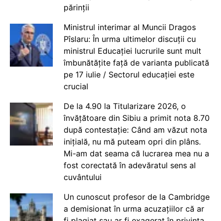
părinții
Ministrul interimar al Muncii Dragos
Pîslaru: În urma ultimelor discuții cu
ministrul Educației lucrurile sunt mult
îmbunătățite față de varianta publicată
pe 17 iulie / Sectorul educației este
crucial
De la 4.90 la Titularizare 2026, o
învățătoare din Sibiu a primit nota 8.70
după contestație: Când am văzut nota
inițială, nu mă puteam opri din plâns.
Mi-am dat seama că lucrarea mea nu a
fost corectată în adevăratul sens al
cuvântului
Un cunoscut profesor de la Cambridge
a demisionat în urma acuzațiilor că ar
fi plagiat sau ar fi exagerat în privința