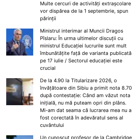
Multe cercuri de activități extrașcolare
vor dispărea de la 1 septembrie, spun
părinții
Ministrul interimar al Muncii Dragos
Pîslaru: În urma ultimelor discuții cu
ministrul Educației lucrurile sunt mult
îmbunătățite față de varianta publicată
pe 17 iulie / Sectorul educației este
crucial
De la 4.90 la Titularizare 2026, o
învățătoare din Sibiu a primit nota 8.70
după contestație: Când am văzut nota
inițială, nu mă puteam opri din plâns.
Mi-am dat seama că lucrarea mea nu a
fost corectată în adevăratul sens al
cuvântului
Un cunoscut profesor de la Cambridge