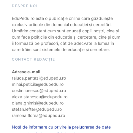
DESPRE NOI
EduPedu.ro este o publicație online care găzduiește
exclusiv articole din domeniul educației și cercetării.
Urmărim constant cum sunt educați copiii noștri, cine și
cum face politicile din educație și cercetare, cine și cum
îi formează pe profesori, cât de adecvate la lumea în
care trăim sunt sistemele de educație și cercetare.
CONTACT REDACȚIE
Adrese e-mail
raluca.pantazi@edupedu.ro
mihai.peticila@edupedu.ro
costin.ionescu@edupedu.ro
alexa.stanescu@edupedu.ro
diana.ghimisi@edupedu.ro
stefan.lefter@edupedu.ro
ramona.florea@edupedu.ro
Notă de informare cu privire la prelucrarea de date