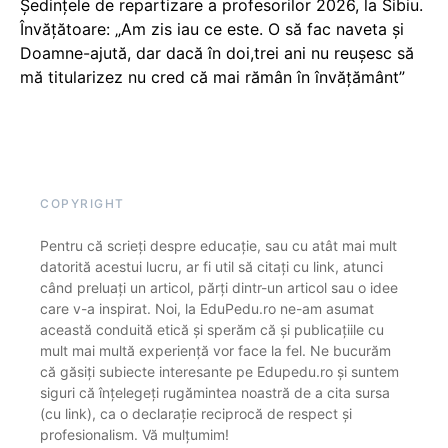
Ședințele de repartizare a profesorilor 2026, la Sibiu.
Învățătoare: „Am zis iau ce este. O să fac naveta și
Doamne-ajută, dar dacă în doi,trei ani nu reușesc să
mă titularizez nu cred că mai rămân în învățământ”
COPYRIGHT
Pentru că scrieți despre educație, sau cu atât mai mult
datorită acestui lucru, ar fi util să citați cu link, atunci
când preluați un articol, părți dintr-un articol sau o idee
care v-a inspirat. Noi, la EduPedu.ro ne-am asumat
această conduită etică și sperăm că și publicațiile cu
mult mai multă experiență vor face la fel. Ne bucurăm
că găsiți subiecte interesante pe Edupedu.ro și suntem
siguri că înțelegeți rugămintea noastră de a cita sursa
(cu link), ca o declarație reciprocă de respect și
profesionalism. Vă mulțumim!