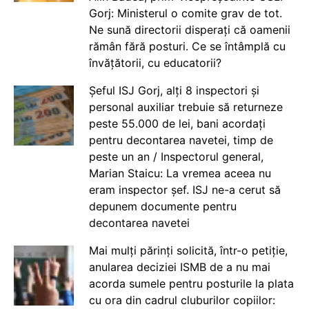
Gorj: Ministerul o comite grav de tot.
Ne sună directorii disperați că oamenii
rămân fără posturi. Ce se întâmplă cu
învățătorii, cu educatorii?
Șeful ISJ Gorj, alți 8 inspectori și
personal auxiliar trebuie să returneze
peste 55.000 de lei, bani acordați
pentru decontarea navetei, timp de
peste un an / Inspectorul general,
Marian Staicu: La vremea aceea nu
eram inspector șef. ISJ ne-a cerut să
depunem documente pentru
decontarea navetei
Mai mulți părinți solicită, într-o petiție,
anularea deciziei ISMB de a nu mai
acorda sumele pentru posturile la plata
cu ora din cadrul cluburilor copiilor: