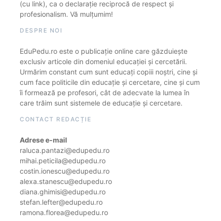
(cu link), ca o declarație reciprocă de respect și
profesionalism. Vă mulțumim!
DESPRE NOI
EduPedu.ro este o publicație online care găzduiește
exclusiv articole din domeniul educației și cercetării.
Urmărim constant cum sunt educați copiii noștri, cine și
cum face politicile din educație și cercetare, cine și cum
îi formează pe profesori, cât de adecvate la lumea în
care trăim sunt sistemele de educație și cercetare.
CONTACT REDACȚIE
Adrese e-mail
raluca.pantazi@edupedu.ro
mihai.peticila@edupedu.ro
costin.ionescu@edupedu.ro
alexa.stanescu@edupedu.ro
diana.ghimisi@edupedu.ro
stefan.lefter@edupedu.ro
ramona.florea@edupedu.ro