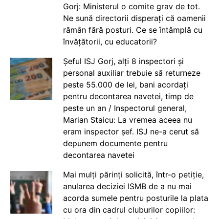
Gorj: Ministerul o comite grav de tot.
Ne sună directorii disperați că oamenii
rămân fără posturi. Ce se întâmplă cu
învățătorii, cu educatorii?
Șeful ISJ Gorj, alți 8 inspectori și
personal auxiliar trebuie să returneze
peste 55.000 de lei, bani acordați
pentru decontarea navetei, timp de
peste un an / Inspectorul general,
Marian Staicu: La vremea aceea nu
eram inspector șef. ISJ ne-a cerut să
depunem documente pentru
decontarea navetei
Mai mulți părinți solicită, într-o petiție,
anularea deciziei ISMB de a nu mai
acorda sumele pentru posturile la plata
cu ora din cadrul cluburilor copiilor: