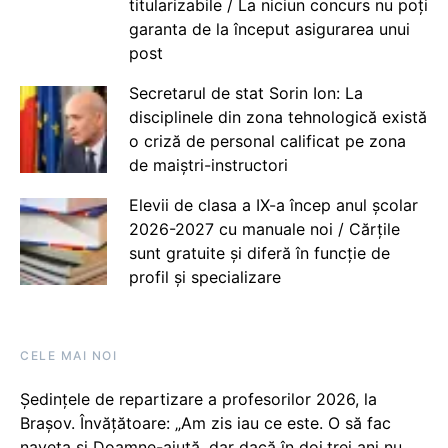
titularizabile / La niciun concurs nu poți
garanta de la început asigurarea unui
post
Secretarul de stat Sorin Ion: La
disciplinele din zona tehnologică există
o criză de personal calificat pe zona
de maiștri-instructori
Elevii de clasa a IX-a încep anul școlar
2026-2027 cu manuale noi / Cărțile
sunt gratuite și diferă în funcție de
profil și specializare
CELE MAI NOI
Ședințele de repartizare a profesorilor 2026, la
Brașov. Învățătoare: „Am zis iau ce este. O să fac
naveta și Doamne-ajută, dar dacă în doi,trei ani nu