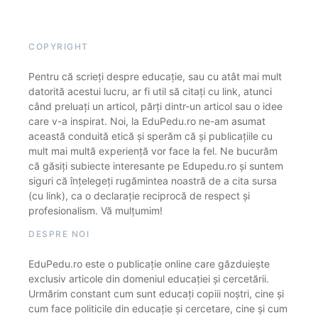
COPYRIGHT
Pentru că scrieți despre educație, sau cu atât mai mult
datorită acestui lucru, ar fi util să citați cu link, atunci
când preluați un articol, părți dintr-un articol sau o idee
care v-a inspirat. Noi, la EduPedu.ro ne-am asumat
această conduită etică și sperăm că și publicațiile cu
mult mai multă experiență vor face la fel. Ne bucurăm
că găsiți subiecte interesante pe Edupedu.ro și suntem
siguri că înțelegeți rugămintea noastră de a cita sursa
(cu link), ca o declarație reciprocă de respect și
profesionalism. Vă mulțumim!
DESPRE NOI
EduPedu.ro este o publicație online care găzduiește
exclusiv articole din domeniul educației și cercetării.
Urmărim constant cum sunt educați copiii noștri, cine și
cum face politicile din educație și cercetare, cine și cum