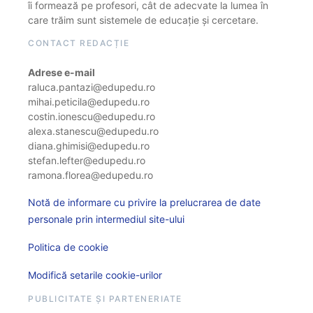
îi formează pe profesori, cât de adecvate la lumea în
care trăim sunt sistemele de educație și cercetare.
CONTACT REDACȚIE
Adrese e-mail
raluca.pantazi@edupedu.ro
mihai.peticila@edupedu.ro
costin.ionescu@edupedu.ro
alexa.stanescu@edupedu.ro
diana.ghimisi@edupedu.ro
stefan.lefter@edupedu.ro
ramona.florea@edupedu.ro
Notă de informare cu privire la prelucrarea de date
personale prin intermediul site-ului
Politica de cookie
Modifică setarile cookie-urilor
PUBLICITATE ȘI PARTENERIATE