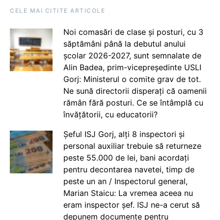
CELE MAI CITITE ARTICOLE
Noi comasări de clase și posturi, cu 3
săptămâni până la debutul anului
școlar 2026-2027, sunt semnalate de
Alin Badea, prim-vicepreședinte USLI
Gorj: Ministerul o comite grav de tot.
Ne sună directorii disperați că oamenii
rămân fără posturi. Ce se întâmplă cu
învățătorii, cu educatorii?
Șeful ISJ Gorj, alți 8 inspectori și
personal auxiliar trebuie să returneze
peste 55.000 de lei, bani acordați
pentru decontarea navetei, timp de
peste un an / Inspectorul general,
Marian Staicu: La vremea aceea nu
eram inspector șef. ISJ ne-a cerut să
depunem documente pentru