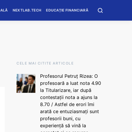
OALĂ
NEXTLAB.TECH
EDUCAȚIE FINANCIARĂ
CELE MAI CITITE ARTICOLE
Profesorul Petruț Rizea: O
profesoară a luat nota 4.90
la Titularizare, iar după
contestații nota a ajuns la
8.70 / Astfel de erori îmi
arată ce entuziasmați sunt
profesorii buni, cu
experiență să vină la