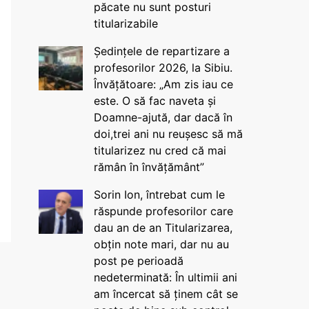
păcate nu sunt posturi
titularizabile
Ședințele de repartizare a
profesorilor 2026, la Sibiu.
Învățătoare: „Am zis iau ce
este. O să fac naveta și
Doamne-ajută, dar dacă în
doi,trei ani nu reușesc să mă
titularizez nu cred că mai
rămân în învățământ”
Sorin Ion, întrebat cum le
răspunde profesorilor care
dau an de an Titularizarea,
obțin note mari, dar nu au
post pe perioadă
nedeterminată: În ultimii ani
am încercat să ținem cât se