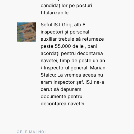
candidaților pe posturi
titularizabile
Șeful ISJ Gorj, alți 8
inspectori și personal
auxiliar trebuie să returneze
peste 55.000 de lei, bani
acordați pentru decontarea
navetei, timp de peste un an
/ Inspectorul general, Marian
Staicu: La vremea aceea nu
eram inspector șef. ISJ ne-a
cerut să depunem
documente pentru
decontarea navetei
CELE MAI NOI