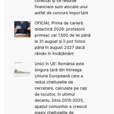
corectat și ce resurse
financiare sunt alocate unui
astfel de concurs important
OFICIAL Prima de carieră
didactică 2026: profesorii
primesc cei 1.500 de lei până
la 31 august și îi pot folosi
până în august 2027 dacă
rămân în învățământ
Unici în UE: România este
singura țară din întreaga
Uniune Europeană care a
redus cheltuielile de
cercetare, calculate pe cap
de locuitor, în ultimul
deceniu. Între 2015-2025,
spațiul comunitar a crescut
masiv cheltuielile de