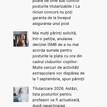
poate de bine sub control
posturile titularizabile / La
niciun concurs nu poți
garanta de la început
asigurarea unui post
Mai mulți părinți solicită,
într-o petiție, anularea
deciziei ISMB de a nu mai
acorda sumele pentru
posturile la plata cu ora din
cadrul cluburilor copiilor:
Multe cercuri de activități
extrașcolare vor dispărea de
la 1 septembrie, spun părinții
Titularizare 2026. Astăzi,
lista posturilor pentru
profesori va fi actualizată,
după repartizarea