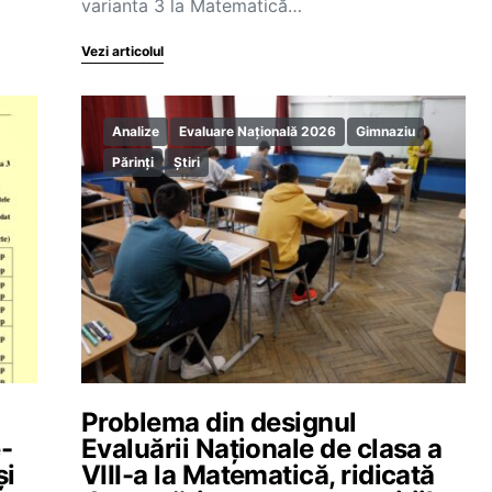
varianta 3 la Matematică…
Vezi articolul
Analize
Evaluare Națională 2026
Gimnaziu
Părinți
Știri
Problema din designul
-
Evaluării Naționale de clasa a
și
VIII-a la Matematică, ridicată