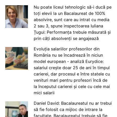
Nu poate liceul tehnologic să-i ducă pe
toți elevii la un Bacalaureat de 100%
absolvire, sunt care au intrat cu media
2 sau 3, spune inspectoarea Iuliana
Țugui: Performanța trebuie măsurată și
prin câți absolvenți se angajează
Evoluția salariilor profesorilor din
România nu se încadrează în niciun
model european - analiză Eurydice:
salariul crește doar 25 de ani în timpul
carierei, dar procesul e între statele cu
venituri mari pentru profesori încă de
la începutul carierei și cele cu cele mai
mici salarii
Daniel David: Bacalaureatul nu ar trebui
să fie folosit ca mijloc de intrare la
facultate. Bacalaureatul trebuie să fie