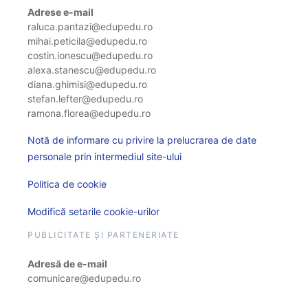
Adrese e-mail
raluca.pantazi@edupedu.ro
mihai.peticila@edupedu.ro
costin.ionescu@edupedu.ro
alexa.stanescu@edupedu.ro
diana.ghimisi@edupedu.ro
stefan.lefter@edupedu.ro
ramona.florea@edupedu.ro
Notă de informare cu privire la prelucrarea de date
personale prin intermediul site-ului
Politica de cookie
Modifică setarile cookie-urilor
PUBLICITATE ȘI PARTENERIATE
Adresă de e-mail
comunicare@edupedu.ro