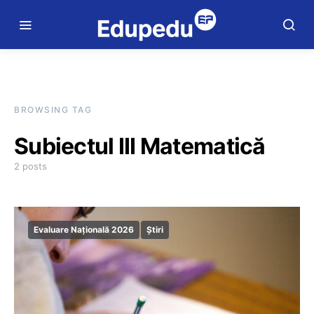
BROWSING TAG
Subiectul III Matematică
2 posts
Evaluare Națională 2026
Știri