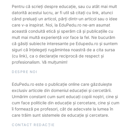
Pentru că scrieți despre educație, sau cu atât mai mult
datorită acestui lucru, ar fi util să citați cu link, atunci
când preluați un articol, părți dintr-un articol sau o idee
care v-a inspirat. Noi, la EduPedu.ro ne-am asumat
această conduită etică și sperăm că și publicațiile cu
mult mai multă experiență vor face la fel. Ne bucurăm
că găsiți subiecte interesante pe Edupedu.ro și suntem
siguri că înțelegeți rugămintea noastră de a cita sursa
(cu link), ca o declarație reciprocă de respect și
profesionalism. Vă mulțumim!
DESPRE NOI
EduPedu.ro este o publicație online care găzduiește
exclusiv articole din domeniul educației și cercetării.
Urmărim constant cum sunt educați copiii noștri, cine și
cum face politicile din educație și cercetare, cine și cum
îi formează pe profesori, cât de adecvate la lumea în
care trăim sunt sistemele de educație și cercetare.
CONTACT REDACȚIE