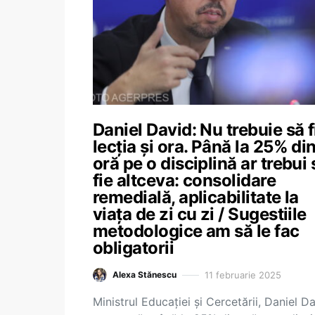
Daniel David: Nu trebuie să f
lecția și ora. Până la 25% di
oră pe o disciplină ar trebui 
fie altceva: consolidare
remedială, aplicabilitate la
viața de zi cu zi / Sugestiile
metodologice am să le fac
obligatorii
11 februarie 2025
Alexa Stănescu
Ministrul Educației și Cercetării, Daniel Da