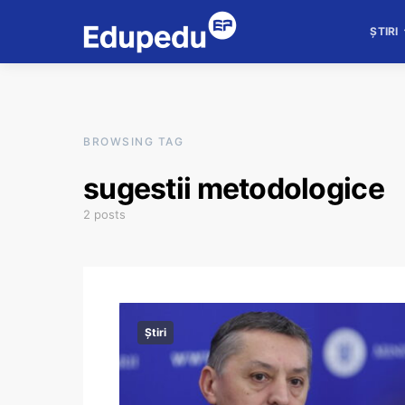
ȘTIRI
BROWSING TAG
sugestii metodologice
2 posts
Știri