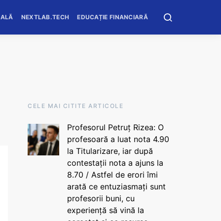
OALĂ
NEXTLAB.TECH
EDUCAȚIE FINANCIARĂ
CELE MAI CITITE ARTICOLE
Profesorul Petruț Rizea: O
profesoară a luat nota 4.90
la Titularizare, iar după
contestații nota a ajuns la
8.70 / Astfel de erori îmi
arată ce entuziasmați sunt
profesorii buni, cu
experiență să vină la