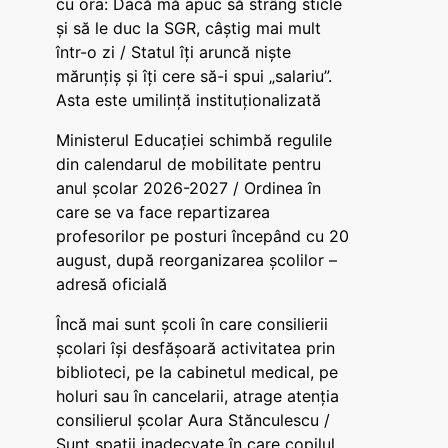
cu ora: Dacă mă apuc să strâng sticle
și să le duc la SGR, câștig mai mult
într-o zi / Statul îți aruncă niște
mărunțiș și îți cere să-i spui „salariu”.
Asta este umilință instituționalizată
Ministerul Educației schimbă regulile
din calendarul de mobilitate pentru
anul școlar 2026-2027 / Ordinea în
care se va face repartizarea
profesorilor pe posturi începând cu 20
august, după reorganizarea școlilor –
adresă oficială
Încă mai sunt școli în care consilierii
școlari își desfășoară activitatea prin
biblioteci, pe la cabinetul medical, pe
holuri sau în cancelarii, atrage atenția
consilierul școlar Aura Stănculescu /
Sunt spații inadecvate în care copilul