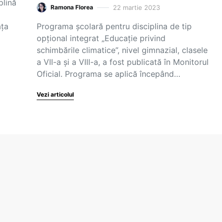
plină
22 martie 2023
Ramona Florea
ața
Programa școlară pentru disciplina de tip
opțional integrat „Educație privind
schimbările climatice”, nivel gimnazial, clasele
a VII-a și a VIII-a, a fost publicată în Monitorul
Oficial. Programa se aplică începând…
Vezi articolul