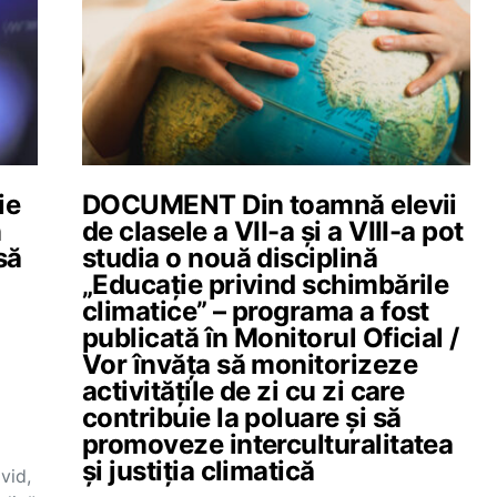
ie
DOCUMENT Din toamnă elevii
n
de clasele a VII-a și a VIII-a pot
să
studia o nouă disciplină
„Educație privind schimbările
climatice” – programa a fost
publicată în Monitorul Oficial /
Vor învăța să monitorizeze
activitățile de zi cu zi care
contribuie la poluare și să
promoveze interculturalitatea
și justiția climatică
vid,