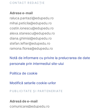
CONTACT REDACȚIE
Adrese e-mail
raluca.pantazi@edupedu.ro
mihai.peticila@edupedu.ro
costin.ionescu@edupedu.ro
alexa.stanescu@edupedu.ro
diana.ghimisi@edupedu.ro
stefan.lefter@edupedu.ro
ramona.florea@edupedu.ro
Notă de informare cu privire la prelucrarea de date
personale prin intermediul site-ului
Politica de cookie
Modifică setarile cookie-urilor
PUBLICITATE ȘI PARTENERIATE
Adresă de e-mail
comunicare@edupedu.ro