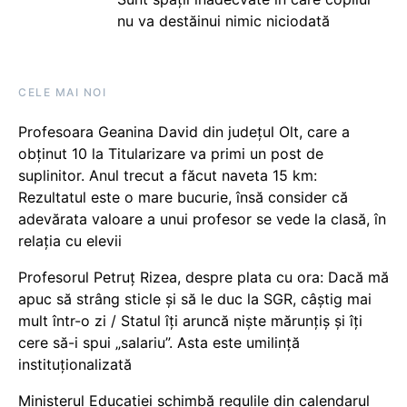
nu va destăinui nimic niciodată
CELE MAI NOI
Profesoara Geanina David din județul Olt, care a
obținut 10 la Titularizare va primi un post de
suplinitor. Anul trecut a făcut naveta 15 km:
Rezultatul este o mare bucurie, însă consider că
adevărata valoare a unui profesor se vede la clasă, în
relația cu elevii
Profesorul Petruț Rizea, despre plata cu ora: Dacă mă
apuc să strâng sticle și să le duc la SGR, câștig mai
mult într-o zi / Statul îți aruncă niște mărunțiș și îți
cere să-i spui „salariu”. Asta este umilință
instituționalizată
Ministerul Educației schimbă regulile din calendarul