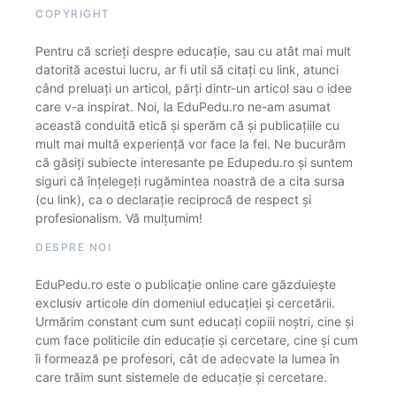
COPYRIGHT
Pentru că scrieți despre educație, sau cu atât mai mult
datorită acestui lucru, ar fi util să citați cu link, atunci
când preluați un articol, părți dintr-un articol sau o idee
care v-a inspirat. Noi, la EduPedu.ro ne-am asumat
această conduită etică și sperăm că și publicațiile cu
mult mai multă experiență vor face la fel. Ne bucurăm
că găsiți subiecte interesante pe Edupedu.ro și suntem
siguri că înțelegeți rugămintea noastră de a cita sursa
(cu link), ca o declarație reciprocă de respect și
profesionalism. Vă mulțumim!
DESPRE NOI
EduPedu.ro este o publicație online care găzduiește
exclusiv articole din domeniul educației și cercetării.
Urmărim constant cum sunt educați copiii noștri, cine și
cum face politicile din educație și cercetare, cine și cum
îi formează pe profesori, cât de adecvate la lumea în
care trăim sunt sistemele de educație și cercetare.