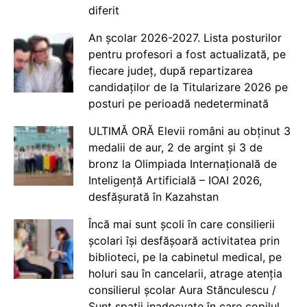
diferit
An școlar 2026-2027. Lista posturilor
pentru profesori a fost actualizată, pe
fiecare județ, după repartizarea
candidaților de la Titularizare 2026 pe
posturi pe perioadă nedeterminată
ULTIMĂ ORĂ Elevii români au obținut 3
medalii de aur, 2 de argint și 3 de
bronz la Olimpiada Internațională de
Inteligență Artificială – IOAI 2026,
desfășurată în Kazahstan
Încă mai sunt școli în care consilierii
școlari își desfășoară activitatea prin
biblioteci, pe la cabinetul medical, pe
holuri sau în cancelarii, atrage atenția
consilierul școlar Aura Stănculescu /
Sunt spații inadecvate în care copilul