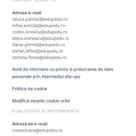
Adrese e-mail
raluca.pantazi@edupedu.ro
mihai.peticila@edupedu.ro
costin.ionescu@edupedu.ro
alexa.stanescu@edupedu.ro
diana.ghimisi@edupedu.ro
stefan.lefter@edupedu.ro
ramona.florea@edupedu.ro
Notă de informare cu privire la prelucrarea de date
personale prin intermediul site-ului
Politica de cookie
Modifică setarile cookie-urilor
PUBLICITATE ȘI PARTENERIATE
Adresă de e-mail
comunicare@edupedu.ro