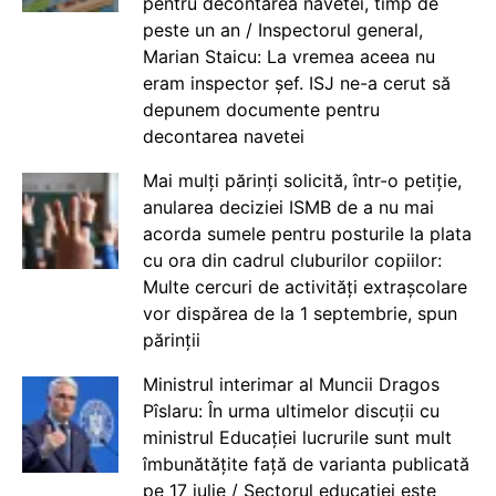
pentru decontarea navetei, timp de
peste un an / Inspectorul general,
Marian Staicu: La vremea aceea nu
eram inspector șef. ISJ ne-a cerut să
depunem documente pentru
decontarea navetei
Mai mulți părinți solicită, într-o petiție,
anularea deciziei ISMB de a nu mai
acorda sumele pentru posturile la plata
cu ora din cadrul cluburilor copiilor:
Multe cercuri de activități extrașcolare
vor dispărea de la 1 septembrie, spun
părinții
Ministrul interimar al Muncii Dragos
Pîslaru: În urma ultimelor discuții cu
ministrul Educației lucrurile sunt mult
îmbunătățite față de varianta publicată
pe 17 iulie / Sectorul educației este