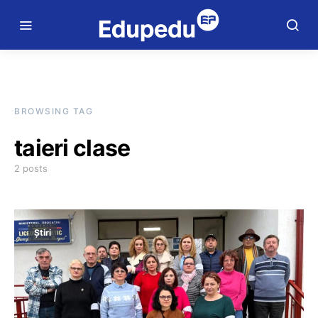
BROWSING TAG
taieri clase
2 posts
Știri