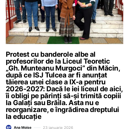
Protest cu banderole albe al
profesorilor de la Liceul Teoretic
„Gh. Munteanu Murgoci” din Măcin,
după ce ISJ Tulcea ar fi anunțat
tăierea unei clase a IX-a pentru
2026-2027: Dacă le iei liceul de aici,
îi obligi pe părinți să-și trimită copiii
la Galați sau Brăila. Asta nu e
reorganizare, e îngrădirea dreptului
la educație
23 ianuarie 2026
Ana Moise