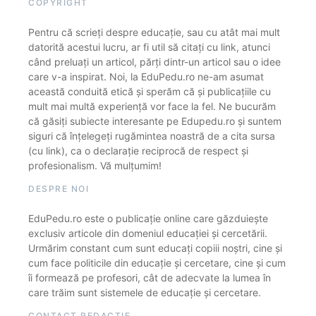
COPYRIGHT
Pentru că scrieți despre educație, sau cu atât mai mult
datorită acestui lucru, ar fi util să citați cu link, atunci
când preluați un articol, părți dintr-un articol sau o idee
care v-a inspirat. Noi, la EduPedu.ro ne-am asumat
această conduită etică și sperăm că și publicațiile cu
mult mai multă experiență vor face la fel. Ne bucurăm
că găsiți subiecte interesante pe Edupedu.ro și suntem
siguri că înțelegeți rugămintea noastră de a cita sursa
(cu link), ca o declarație reciprocă de respect și
profesionalism. Vă mulțumim!
DESPRE NOI
EduPedu.ro este o publicație online care găzduiește
exclusiv articole din domeniul educației și cercetării.
Urmărim constant cum sunt educați copiii noștri, cine și
cum face politicile din educație și cercetare, cine și cum
îi formează pe profesori, cât de adecvate la lumea în
care trăim sunt sistemele de educație și cercetare.
CONTACT REDACȚIE